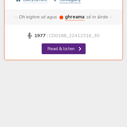
··· Dh’eighre sé agus
ghreama
sé in áirde ···
1977
:
CD0188_22412316_30
Read & listen