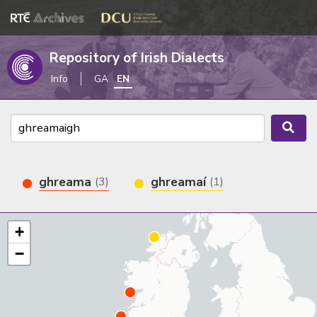
Repository of Irish Dialects
Info
GA
EN
ghreama
ghreamaí
(3)
(1)
+
−