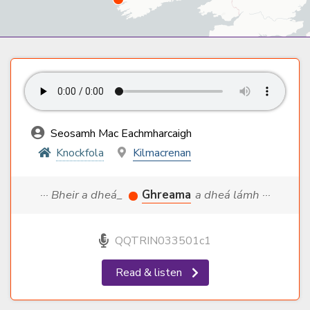
Seosamh Mac Eachmharcaigh
Knockfola
Kilmacrenan
··· Bheir a dheá_
Ghreama
a dheá lámh ···
QQTRIN033501c1
Read & listen