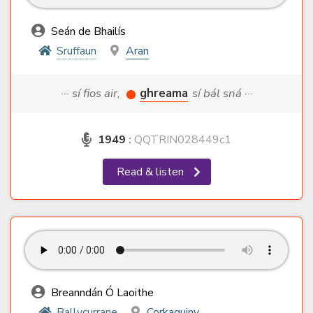
Seán de Bhailís
Sruffaun
Aran
··· sí fios air,
ghreama
sí bál sná ···
1949
:
QQTRIN028449c1
Read & listen
Breanndán Ó Laoithe
Ballycurrane
Corkaguiny