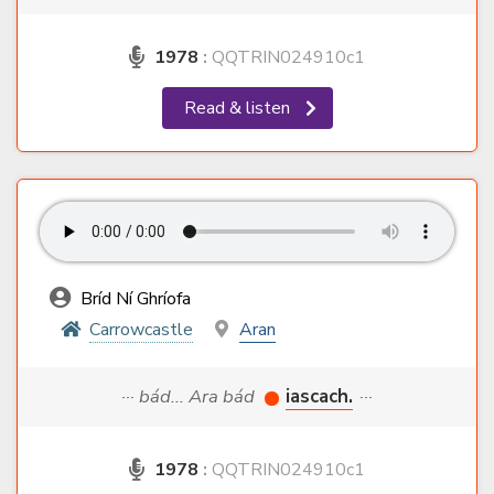
1978
:
QQTRIN024910c1
Read & listen
Bríd Ní Ghríofa
Carrowcastle
Aran
··· bád... Ara bád
iascach.
···
1978
:
QQTRIN024910c1