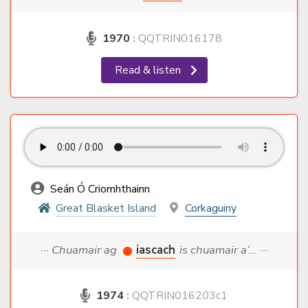
1970
:
QQTRIN016178
Read & listen
Seán Ó Criomhthainn
Great Blasket Island
Corkaguiny
··· Chuamair ag
iascach
is chuamair a’... ···
1974
:
QQTRIN016203c1