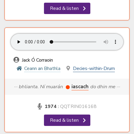
Read & listen
Jack Ó Corraoin
Ceann an Bhathla
Decies-within-Drum
··· bhlianta. Ní muarán
iascach
do dhin me ···
1974
:
QQTRIN016168
Read & listen