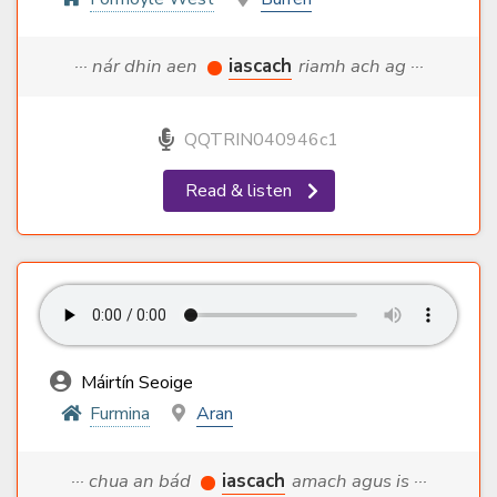
··· nár dhin aen
iascach
riamh ach ag ···
QQTRIN040946c1
Read & listen
Máirtín Seoige
Furmina
Aran
··· chua an bád
iascach
amach agus is ···