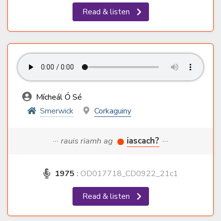
Read & listen
Mícheál Ó Sé
Smerwick
Corkaguiny
··· rauis riamh ag
iascach?
···
1975
:
OD017718_CD0922_21c1
Read & listen