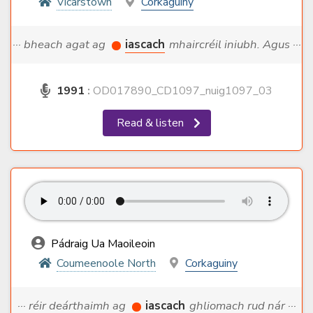
Vicarstown
Corkaguiny
··· bheach agat ag
iascach
mhaircréil iniubh. Agus ···
1991
:
OD017890_CD1097_nuig1097_03
Read & listen
Pádraig Ua Maoileoin
Coumeenoole North
Corkaguiny
··· réir deárthaimh ag
iascach
ghliomach rud nár ···