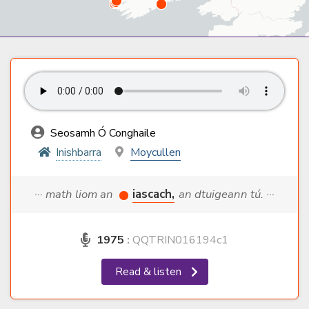
Seosamh Ó Conghaile
Inishbarra
Moycullen
··· math liom an
iascach,
an dtuigeann tú. ···
1975
:
QQTRIN016194c1
Read & listen