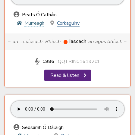
Peats Ó Catháin
Murreagh
Corkaguiny
··· an... cuíosach. Bhíoch
iascach
an agus bhíoch ···
1986
:
QQTRIN016192c1
Read & listen
Seosamh Ó Dálaigh