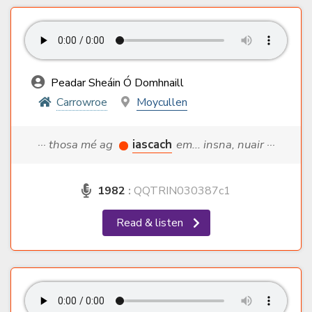
Peadar Sheáin Ó Domhnaill
Carrowroe
Moycullen
··· thosa mé ag
iascach
em... insna, nuair ···
1982
:
QQTRIN030387c1
Read & listen