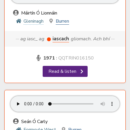
Máirtín Ó Lionnáin
Gleninagh
Burren
··· ag iasc_ ag
iascach
gliomach. Ach bhí ···
1971
:
QQTRIN016150
Read & listen
Seán Ó Carly
Formoyle West
Burren