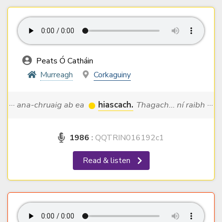
Peats Ó Catháin
Murreagh
Corkaguiny
··· ana-chruaig ab ea
hiascach.
Thagach... ní raibh ···
1986
:
QQTRIN016192c1
Read & listen