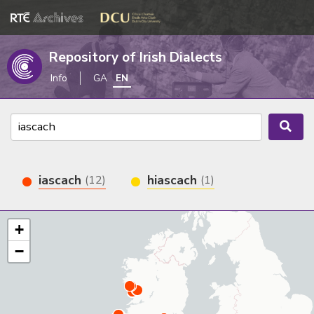
Repository of Irish Dialects
Info
GA
EN
iascach
hiascach
(12)
(1)
+
−