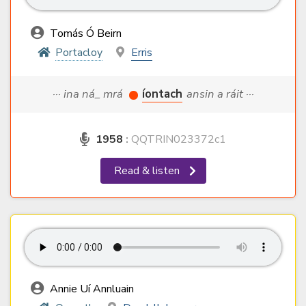
Tomás Ó Beirn
Portacloy
Erris
··· ina ná_ mrá
íontach
ansin a ráit ···
1958
:
QQTRIN023372c1
Read & listen
Annie Uí Annluain