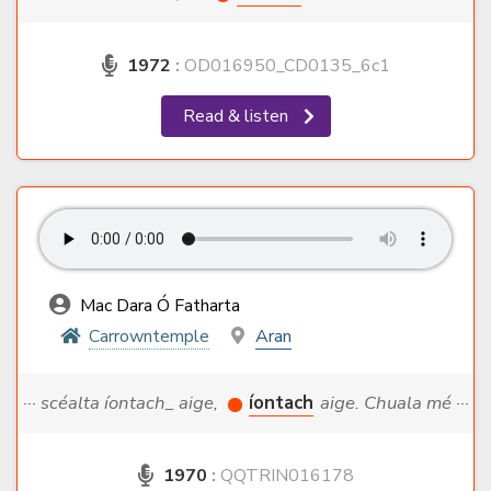
1972
:
OD016950_CD0135_6c1
Read & listen
Mac Dara Ó Fatharta
Carrowntemple
Aran
··· scéalta íontach_ aige,
íontach
aige. Chuala mé ···
1970
:
QQTRIN016178