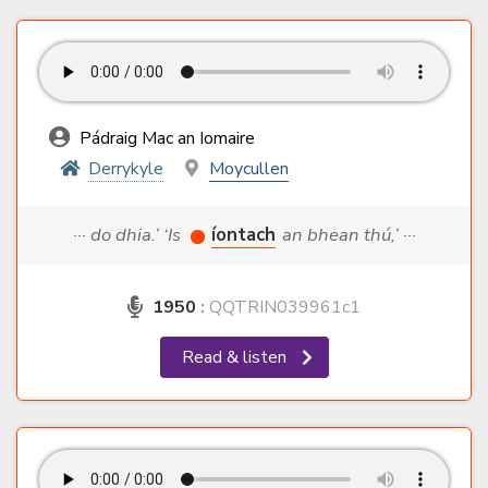
Pádraig Mac an Iomaire
Derrykyle
Moycullen
··· do dhia.’ ‘Is
íontach
an bhean thú,’ ···
1950
:
QQTRIN039961c1
Read & listen