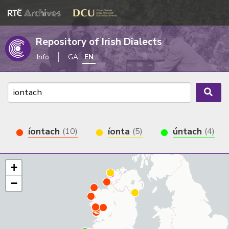
Repository of Irish Dialects
Info
GA
EN
íontach
íonta
úntach
(10)
(5)
(4)
+
−