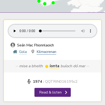
Seán Mac Fhionnlaoich
Gola
Kilmacrenan
··· mise a bheith
íonta
buíoch dó mar ···
1974
:
QQTRIN016195c2
Read & listen