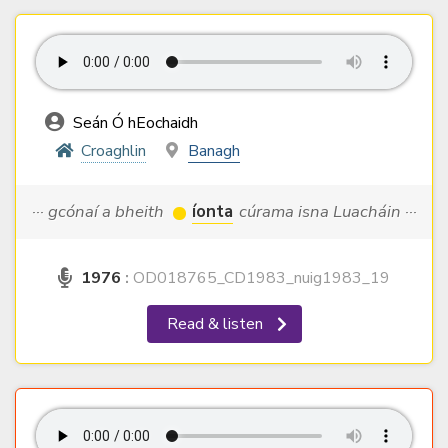
Seán Ó hEochaidh
Croaghlin
Banagh
··· gcónaí a bheith
íonta
cúrama isna Luacháin ···
1976
:
OD018765_CD1983_nuig1983_19
Read & listen