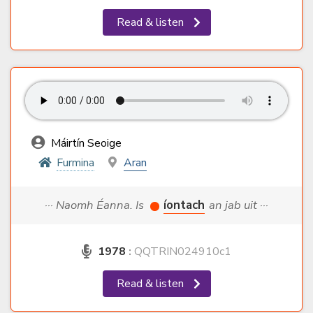
Read & listen
Máirtín Seoige
Furmina
Aran
··· Naomh Éanna. Is
íontach
an jab uit ···
1978
:
QQTRIN024910c1
Read & listen