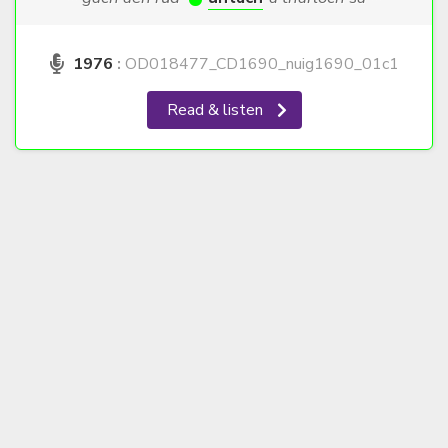
1976
:
OD018477_CD1690_nuig1690_01c1
Read & listen