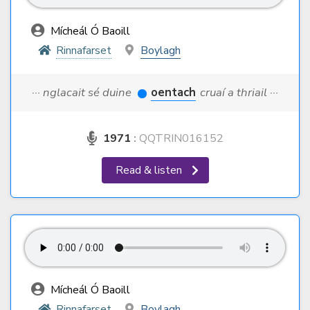
Mícheál Ó Baoill
Rinnafarset
Boylagh
··· nglacait sé duine
oentach
cruaí a thriail ···
1971
:
QQTRIN016152
Read & listen
Mícheál Ó Baoill
Rinnafarset
Boylagh