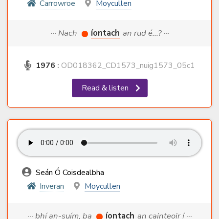
Carrowroe
Moycullen
··· Nach
íontach
an rud é...? ···
1976
:
OD018362_CD1573_nuig1573_05c1
Read & listen
Seán Ó Coisdealbha
Inveran
Moycullen
··· bhí an-suím, ba
íontach
an cainteoir í ···