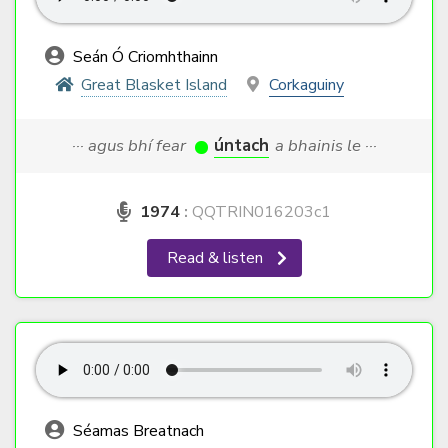
Seán Ó Criomhthainn
Great Blasket Island
Corkaguiny
··· agus bhí fear
úntach
a bhainis le ···
1974
:
QQTRIN016203c1
Read & listen
Séamas Breatnach