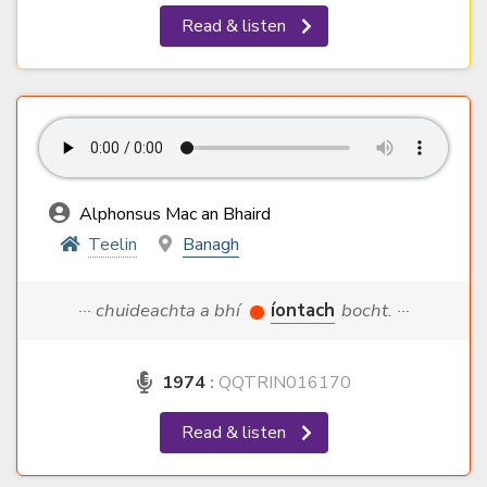
Read & listen
Alphonsus Mac an Bhaird
Teelin
Banagh
··· chuideachta a bhí
íontach
bocht. ···
1974
:
QQTRIN016170
Read & listen