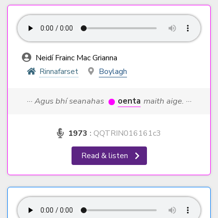
Neidí Frainc Mac Grianna
Rinnafarset
Boylagh
··· Agus bhí seanahas
oenta
maith aige. ···
1973
:
QQTRIN016161c3
Read & listen