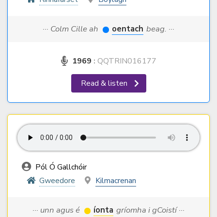
··· Colm Cille ah
oentach
beag. ···
1969
:
QQTRIN016177
Read & listen
Pól Ó Gallchóir
Gweedore
Kilmacrenan
··· unn agus é
íonta
gríomha i gCoistí ···