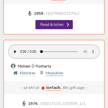
1958
:
QQTRIN023370c1
Read & listen
Michael Ó Flatharta
Kilbrickan
Moycullen
··· sé bhí sé
íontach.
Bhí gift aige ···
1976
:
OD017119_CD0309_1c1