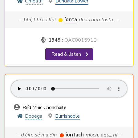
Omeath
Dundalk Lower
··· bhí, bhí cailíní
íonta
deas unn fosta. ···
1949
:
QAC001591B
Read & listen
Bríd Mhic Chonchaile
Dooega
Burrishoole
··· d’éire sé maidin
íontach
moch, agu_ ní ···