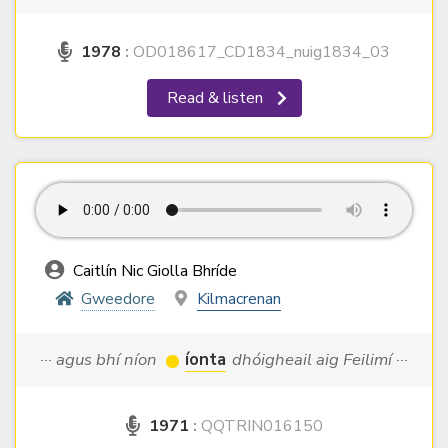
1978
:
OD018617_CD1834_nuig1834_03
Read & listen
Caitlín Nic Giolla Bhríde
Gweedore
Kilmacrenan
··· agus bhí níon
íonta
dhóigheail aig Feilimí ···
1971
:
QQTRIN016150