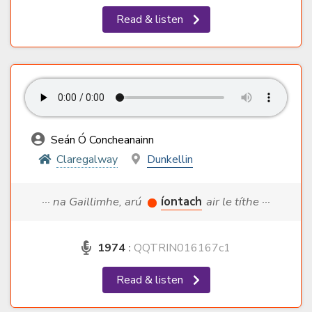
Read & listen
Seán Ó Concheanainn
Claregalway
Dunkellin
··· na Gaillimhe, arú
íontach
air le títhe ···
1974
:
QQTRIN016167c1
Read & listen