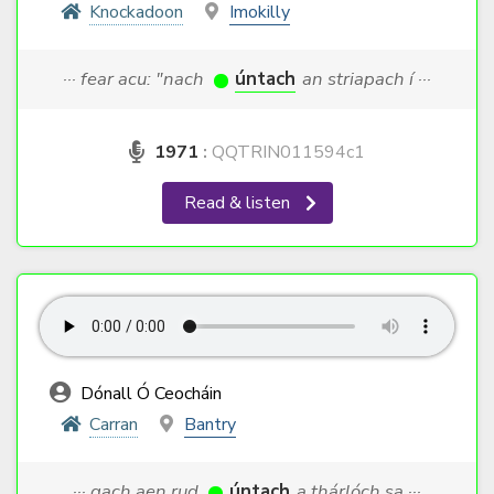
Knockadoon
Imokilly
··· fear acu: "nach
úntach
an striapach í ···
1971
:
QQTRIN011594c1
Read & listen
Dónall Ó Ceocháin
Carran
Bantry
··· gach aen rud
úntach
a thárlóch sa ···