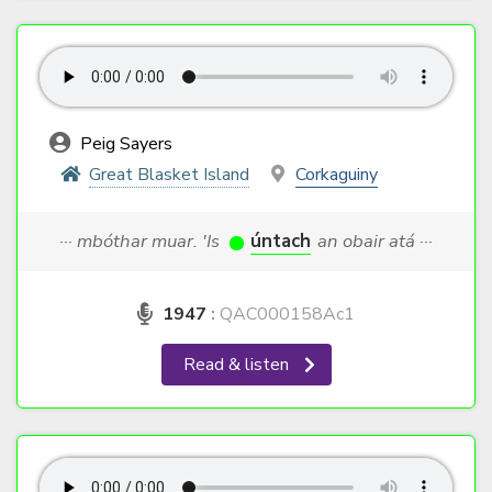
Peig Sayers
Great Blasket Island
Corkaguiny
··· mbóthar muar. 'Is
úntach
an obair atá ···
1947
:
QAC000158Ac1
Read & listen