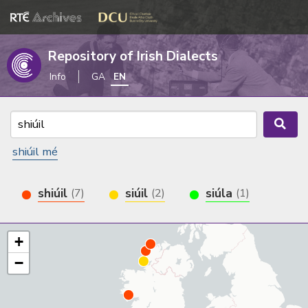
Repository of Irish Dialects
Info
GA
EN
shiúil mé
shiúil
siúil
siúla
(7)
(2)
(1)
+
−