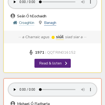
Seán Ó hEochaidh
Croaghlin
Banagh
··· a Charraic agus
siúil
siad siar a ···
1971
:
QQTRIN016152
Read & listen
Michael Ó Flatharta