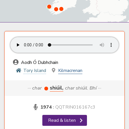
Aodh Ó Dubhchain
Tory Island
Kilmacrenan
··· char
shiúil,
char shiúil. Bhí ···
1974
:
QQTRIN016167c3
Read & listen