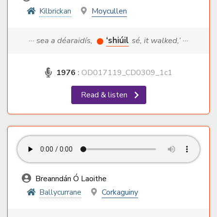
Kilbrickan
Moycullen
··· sea a déaraidís,
‘shiúil
sé, it walked,’ ···
1976
:
OD017119_CD0309_1c1
Read & listen
Breanndán Ó Laoithe
Ballycurrane
Corkaguiny