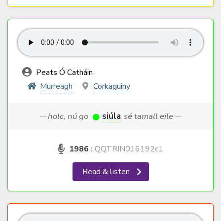
Peats Ó Catháin
Murreagh
Corkaguiny
··· holc, nú go
siúla
sé tamall eile ···
1986
:
QQTRIN016192c1
Read & listen