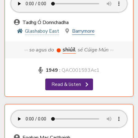
Tadhg Ó Donnchadha
Glashaboy East
Barrymore
··· so agus do
shiúil
sé Cúige Mún ···
1949
:
QAC001593Ac1
Read & listen
Eoghan Mac Carthaigh