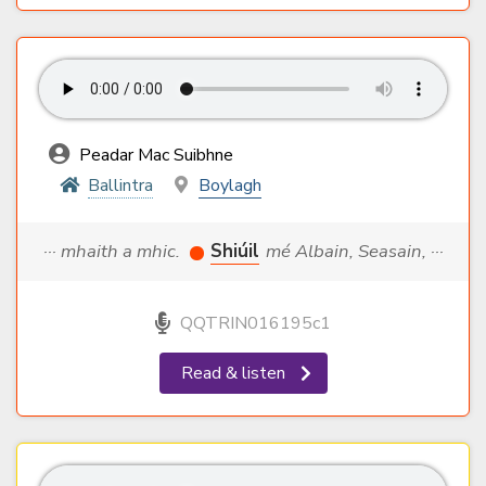
Peadar Mac Suibhne
Ballintra
Boylagh
··· mhaith a mhic.
Shiúil
mé Albain, Seasain, ···
QQTRIN016195c1
Read & listen