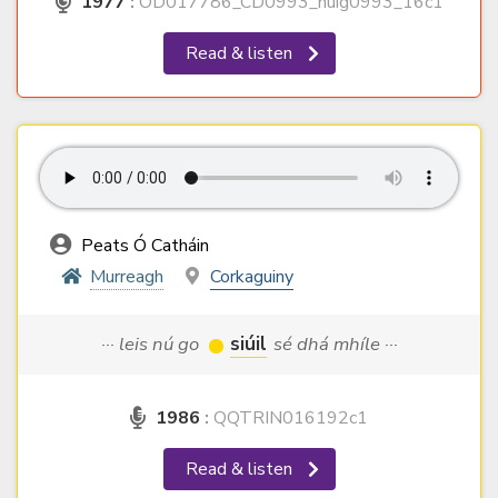
1977
:
OD017786_CD0993_nuig0993_16c1
Read & listen
Peats Ó Catháin
Murreagh
Corkaguiny
··· leis nú go
siúil
sé dhá mhíle ···
1986
:
QQTRIN016192c1
Read & listen