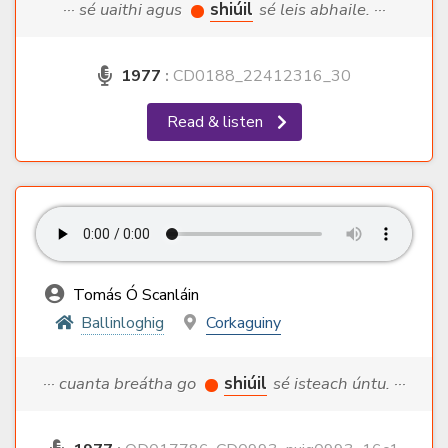
··· sé uaithi agus
shiúil
sé leis abhaile. ···
1977
:
CD0188_22412316_30
Read & listen
Tomás Ó Scanláin
Ballinloghig
Corkaguiny
··· cuanta breátha go
shiúil
sé isteach úntu. ···