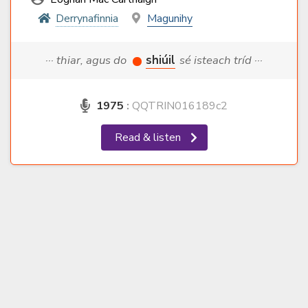
Derrynafinnia
Magunihy
··· thiar, agus do
shiúil
sé isteach tríd ···
1975
:
QQTRIN016189c2
Read & listen