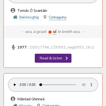
Tomás Ó Scanláin
Ballinloghig
Corkaguiny
··· acu, a gcuid
uí
le breith acu, ···
1977
:
OD017786_CD0993_nuig0993_16c1
Read & listen
Máiréad Ghinneá
Kilcooly
Corkaguiny