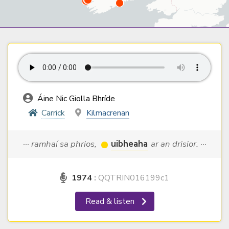
Áine Nic Giolla Bhríde
Carrick
Kilmacrenan
··· ramhaí sa phrios,
uibheaha
ar an drisior. ···
1974
:
QQTRIN016199c1
Read & listen