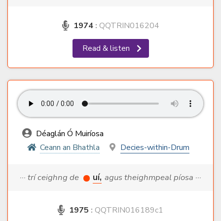
1974
:
QQTRIN016204
Read & listen
Déaglán Ó Muiríosa
Ceann an Bhathla
Decies-within-Drum
··· trí ceighng de
uí,
agus theighmpeal píosa ···
1975
:
QQTRIN016189c1