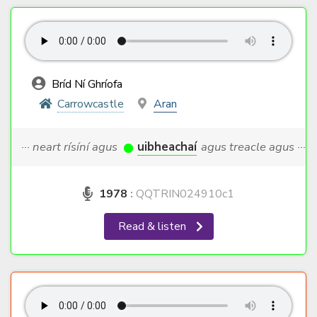
Bríd Ní Ghríofa
Carrowcastle
Aran
··· neart rísíní agus
uibheachaí
agus treacle agus ···
1978
:
QQTRIN024910c1
Read & listen