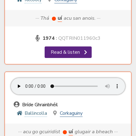
··· Thá
uí
acu san anois. ···
1974
:
QQTRIN011960c3
Read & listen
Bríde Ghrainbhéil
Ballincolla
Corkaguiny
··· acu go gcuiridíst
uí
glugair a bheach ···