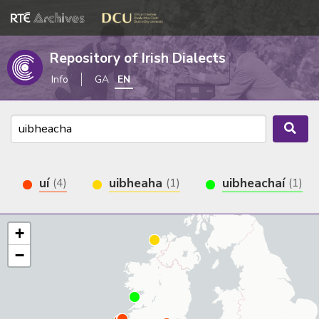
Repository of Irish Dialects
Info
GA
EN
uí
uibheaha
uibheachaí
(4)
(1)
(1)
+
−