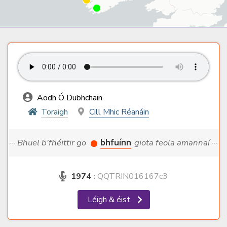
Aodh Ó Dubhchain
Toraigh
Cill Mhic Réanáin
··· Bhuel b'fhéittir go
bhfuínn
giota feola amannaí ···
1974
:
QQTRIN016167c3
Léigh & éist