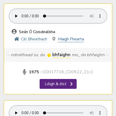
Seán Ó Coisdealbha
Cill Bheathach
Maigh Fhearta
··· ndroithead so, do
bhfaighn
mo_ do bhfaighn ···
1975
:
OD017718_CD0922_21c1
Léigh & éist