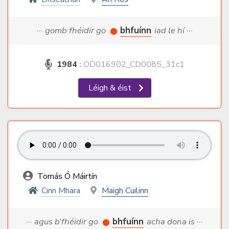
··· gomb fhéidir go
bhfuínn
iad le hí ···
1984
:
OD016902_CD0085_31c1
Léigh & éist
Tomás Ó Máirtín
Cinn Mhara
Maigh Cuilinn
··· agus b’fhéidir go
bhfuínn
acha dona is ···