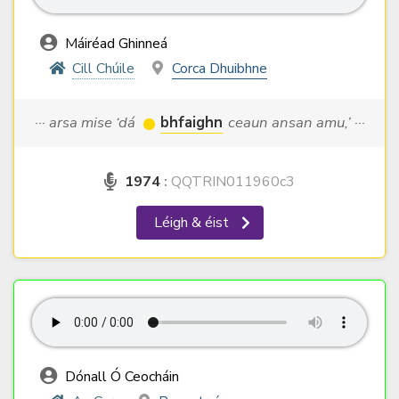
Máiréad Ghinneá
Cill Chúile
Corca Dhuibhne
··· arsa mise ‘dá
bhfaighn
ceaun ansan amu,’ ···
1974
:
QQTRIN011960c3
Léigh & éist
Dónall Ó Ceocháin