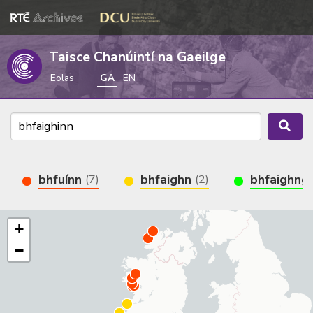
Taisce Chanúintí na Gaeilge
Eolas
GA
EN
bhfuínn
bhfaighn
bhfaighng
(7)
(2)
+
−