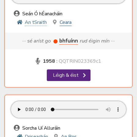
Seán Ó hÉanacháin
An tSraith
Ceara
··· sé aríst go
bhfuínn
rud éigin mín ···
1958
:
QQTRIN023369c1
Léigh & éist
Sorcha Uí Alluráin
Driseachán
An Ros