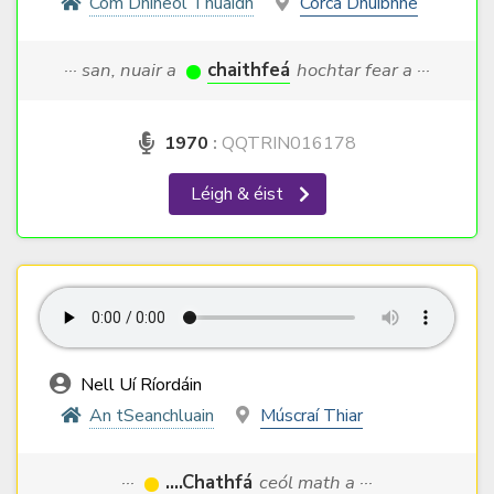
Com Dhíneol Thuaidh
Corca Dhuibhne
··· san, nuair a
chaithfeá
hochtar fear a ···
1970
:
QQTRIN016178
Léigh & éist
Nell Uí Ríordáin
An tSeanchluain
Múscraí Thiar
···
....Chathfá
ceól math a ···