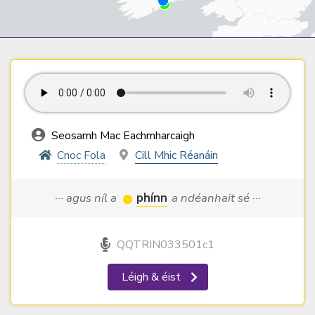
Seosamh Mac Eachmharcaigh
Cnoc Fola
Cill Mhic Réanáin
··· agus níl a
phínn
a ndéanhait sé ···
QQTRIN033501c1
Léigh & éist