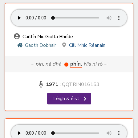
Caitlín Nic Giolla Bhríde
Gaoth Dobhair
Cill Mhic Réanáin
··· pín, ná dhá
phín.
Nis ní ró ···
1971
:
QQTRIN016153
Léigh & éist