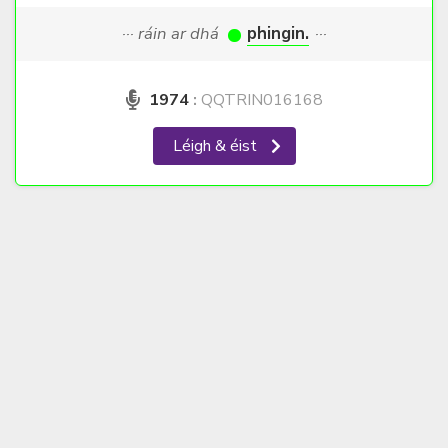
··· ráin ar dhá
phingin.
···
1974
:
QQTRIN016168
Léigh & éist