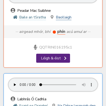
Peadar Mac Suibhne
Baile an tSratha
Baollaigh
··· airgead mhór, bhí
phín
acú amuí ar ···
QQTRIN016195c1
Léigh & éist
Labhrás Ó Cadhla
Scairt na Draighní
Na Déise lasmuigh den