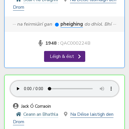
Drom
··· na feirmiúirí gan
pheighing
do dhíol. Bhí ···
1948
:
QAC000224B
Léigh & éist
Jack Ó Corraoin
Ceann an Bhathla
Na Déise laistigh den
Drom