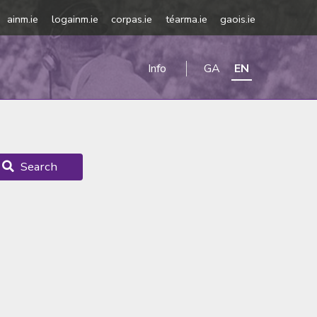
ainm.ie
logainm.ie
corpas.ie
téarma.ie
gaois.ie
Info
GA
EN
Search