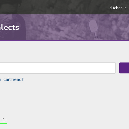
dúchas.ie
alects
h
caitheadh
a
(1)