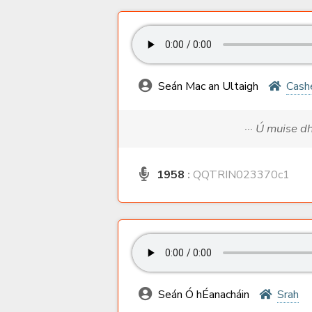
Seán Mac an Ultaigh
Cash
··· Ú muise 
1958
:
QQTRIN023370c1
Seán Ó hÉanacháin
Srah