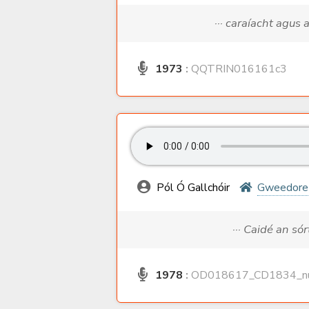
··· caraíacht agus 
1973
:
QQTRIN016161c3
Pól Ó Gallchóir
Gweedore
··· Caidé an só
1978
:
OD018617_CD1834_nu