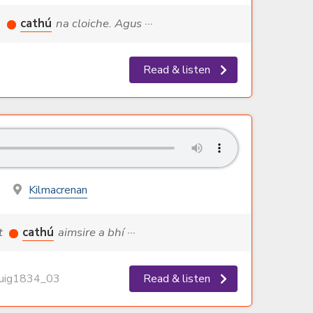
a
cathú
na cloiche. Agus ···
Read & listen
Kilmacrenan
rt
cathú
aimsire a bhí ···
ig1834_03
Read & listen