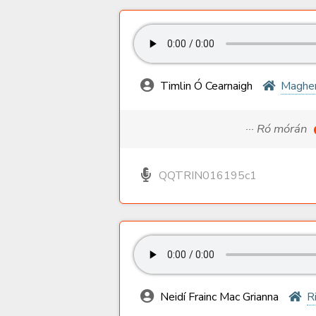
Timlin Ó Cearnaigh
Magher
··· Ró mórán
QQTRIN016195c1
Neidí Frainc Mac Grianna
R