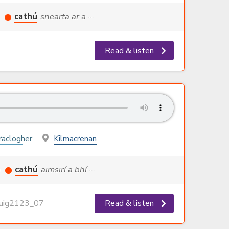
g
cathú
snearta ar a ···
Read & listen
aclogher
Kilmacrenan
a
cathú
aimsirí a bhí ···
ig2123_07
Read & listen