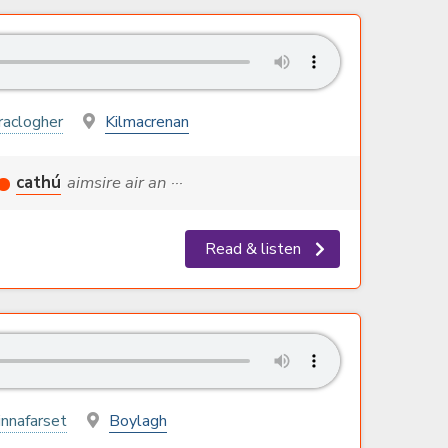
aclogher
Kilmacrenan
cathú
aimsire air an ···
Read & listen
innafarset
Boylagh