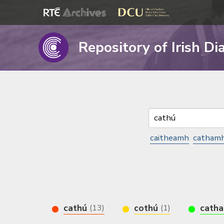
Repository of Irish Di
caitheamh
catham
cathú
cothú
cath
(13)
(1)