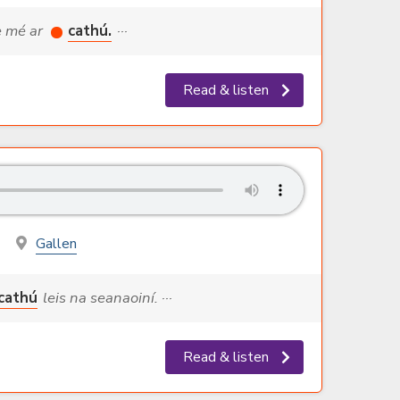
se mé ar
cathú.
···
Read & listen
Gallen
cathú
leis na seanaoiní. ···
Read & listen