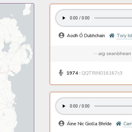
Aodh Ó Dubhchain
Tory Is
··· aig seanbhean
1974
:
QQTRIN016167c3
Áine Nic Giolla Bhríde
Carr