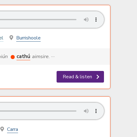
el
Burrishoole
dhiún
cathú
aimsire. ···
Read & listen
Carra