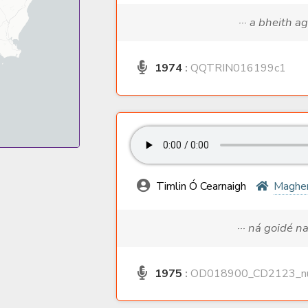
··· a bheith a
1974
:
QQTRIN016199c1
Timlin Ó Cearnaigh
Magher
··· ná goidé n
1975
:
OD018900_CD2123_nu