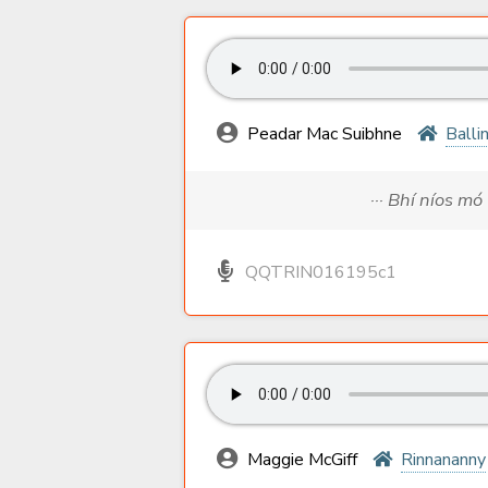
Peadar Mac Suibhne
Balli
··· Bhí níos mó
QQTRIN016195c1
Maggie McGiff
Rinnananny