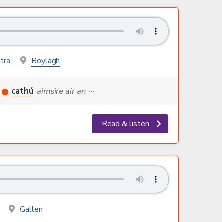
ntra
Boylagh
cathú
aimsire air an ···
Read & listen
Gallen