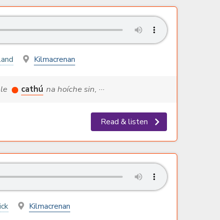
land
Kilmacrenan
 le
cathú
na hoíche sin, ···
Read & listen
ick
Kilmacrenan