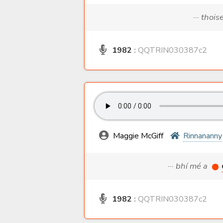
··· thoi
1982
:
QQTRIN030387c2
Maggie McGiff
Rinnananny
··· bhí mé a
1982
:
QQTRIN030387c2