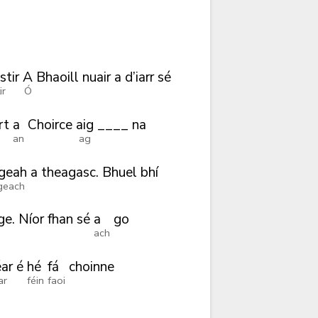
stir
A
Bhaoill
nuair
a
d’iarr
sé
ir
Ó
rt
a
Choirce
aig
____
na
an
ag
igeah
a
theagasc.
Bhuel
bhí
geach
ge.
Níor
fhan
sé
a
go
ach
éar
é
hé
fá
choinne
ar
féin
faoi