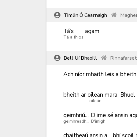
Timlin Ó Cearnaigh
Magher
Tá’s
agam.
Tá a fhios
Bell Uí Bhaoill
Rinnafarse
Ach
níor
mhaith
leis
a
bheith
bheith
ar
oilean
mara.
Bhuel
oileán
geimhriú...
D'ime
sé
ansin
ag
geimhreadh...
D'imigh
chaitheaú
ansin
a
bhí
scoil