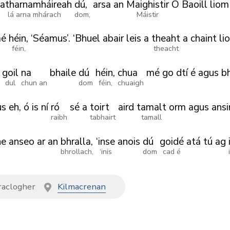
latharnamháireah
dú,
arsa
an
Maighistir
Ó
Baoill
liom
lá arna mhárach
dom,
Máistir
é
héin,
‘Séamus’.
‘Bhuel
abair
leis
a
theaht
a
chaint
li
féin,
theacht
goil
na
bhaile
dú
héin,
chua
mé
go
dtí
é
agus
bh
dul
chun an
dom
féin,
chuaigh
us
eh,
ó
is
ní
ró
sé
a
toirt
aird
tamalt
orm
agus
ansi
raibh
tabhairt
tamall
he
anseo
ar
an
bhralla,
‘inse
anois
dú
goidé
atá
tú
ag
bhrollach,
‘inis
dom
cad é
aclogher
Kilmacrenan