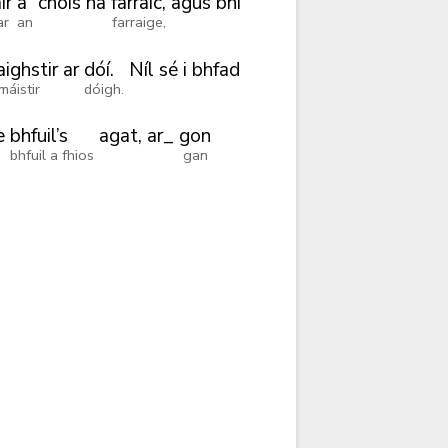
ir
a
chois
na
farraic,
agus
bhí
ar
an
farraige,
ighstir
ar
dóí.
Níl
sé
i
bhfad
máistir
dóigh.
e
bhfuil’s
agat,
ar_
gon
bhfuil a fhios
gan