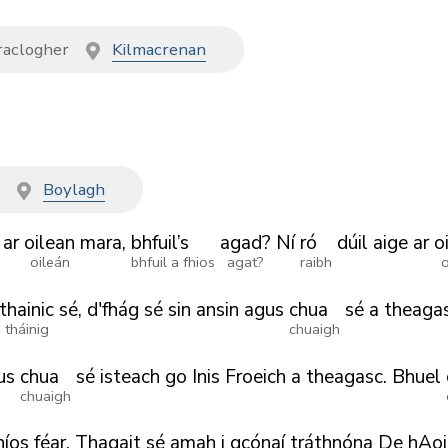
aclogher
Kilmacrenan
t
Boylagh
ar
oilean
mara,
bhfuil’s
agad?
Ní
ró
dúil
aige
ar
o
oileán
bhfuil a fhios
agat?
raibh
o
thainic
sé,
d'fhág
sé
sin
ansin
agus
chua
sé
a
theaga
tháinig
chuaigh
us
chua
sé
isteach
go
Inis
Froeich
a
theagasc.
Bhuel
chuaigh
níos
féar.
Thagait
sé
amah
i
gcónaí
tráthnóna
De
hAoi