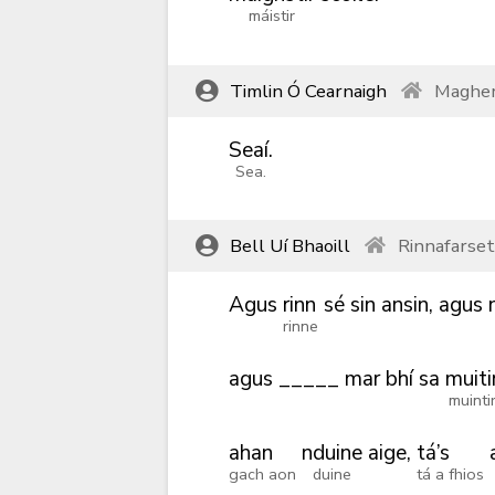
máistir
Timlin Ó Cearnaigh
Magher
Seaí.
Sea.
Bell Uí Bhaoill
Rinnafarse
Agus
rinn
sé
sin
ansin,
agus
rinne
agus
_____
mar
bhí
sa
muiti
muinti
ahan
nduine
aige,
tá’s
gach aon
duine
tá a fhios