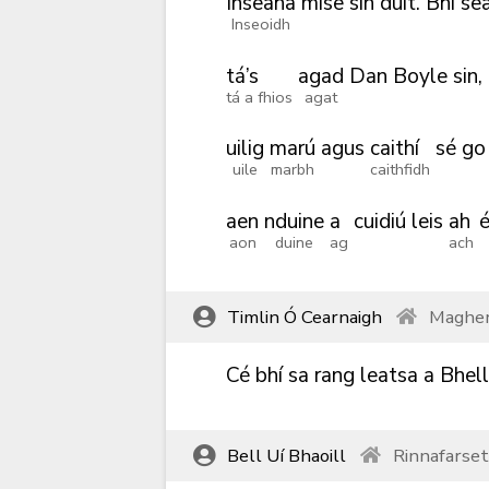
Inseaha
mise
sin
duit.
Bhí
sea
Inseoidh
tá’s
agad
Dan
Boyle
sin,
tá a fhios
agat
uilig
marú
agus
caithí
sé
go
uile
marbh
caithfidh
aen
nduine
a
cuidiú
leis
ah
aon
duine
ag
ach
Timlin Ó Cearnaigh
Magher
Cé
bhí
sa
rang
leatsa
a
Bhell
Bell Uí Bhaoill
Rinnafarse