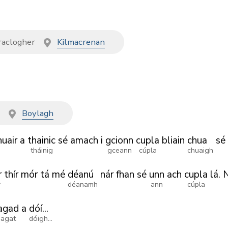
aclogher
Kilmacrenan
t
Boylagh
nuair
a
thainic
sé
amach
i
gcionn
cupla
bliain
chua
sé
tháinig
gceann
cúpla
chuaigh
r
thír
mór
tá
mé
déanú
nár
fhan
sé
unn
ach
cupla
lá.
N
r
déanamh
ann
cúpla
agad
a
dóí...
agat
dóigh...