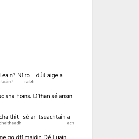
ileain?
Ní
ro
dúil
aige
a
ileáin?
raibh
sc
sna
Foins.
D'fhan
sé
ansin
chaithit
sé
an
tseachtain
a
chaitheadh
ach
ne
go
dtí
maidin
Dé
Luain.