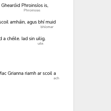
Ghearóid
Phroinsíos
is,
Phroinsias
scoil
amháin,
agus
bhí muid
bhíomar
d
a
chéile.
Iad
sin
uilig.
uile.
Mac
Grianna
riamh
ar
scoil
a
ach