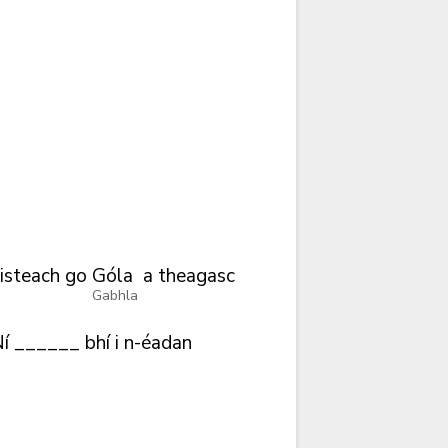
isteach
go
Góla
a
theagasc
Gabhla
í
______
bhí
i
n-éadan