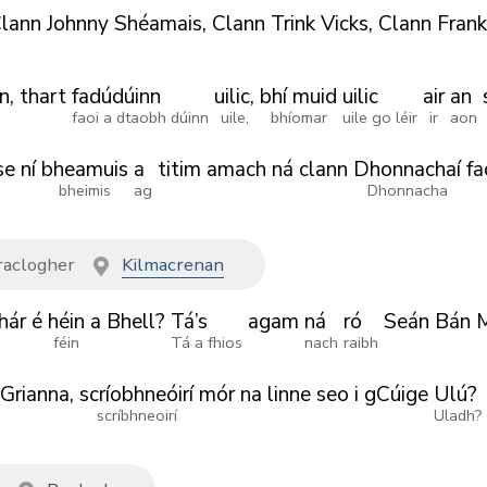
lann
Johnny
Shéamais,
Clann
Trink
Vicks,
Clann
Frank
n,
thart
fadúdúinn
uilic,
bhí muid
uilic
air
an
faoi a dtaobh dúinn
uile,
bhíomar
uile go léir
ir
aon
se
ní
bheamuis
a
titim
amach
ná
clann
Dhonnachaí
fa
bheimis
ag
Dhonnacha
aclogher
Kilmacrenan
hár
é
héin
a
Bhell?
Tá’s
agam
ná
ró
Seán
Bán
féin
Tá a fhios
nach
raibh
Grianna,
scríobhneóirí
mór
na
linne
seo
i
gCúige
Ulú?
scríbhneoirí
Uladh?