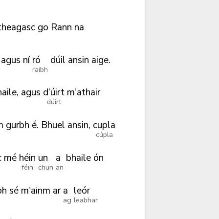
theagasc
go
Rann
na
agus
ní
ró
dúil
ansin
aige.
raibh
aile,
agus
d’úirt
m'athair
dúirt
m
gurbh
é.
Bhuel
ansin,
cupla
cúpla
c
mé
héin
un
a
bhaile
ón
féin
chun
an
bh
sé
m'ainm
ar
a
leór
ag
leabhar