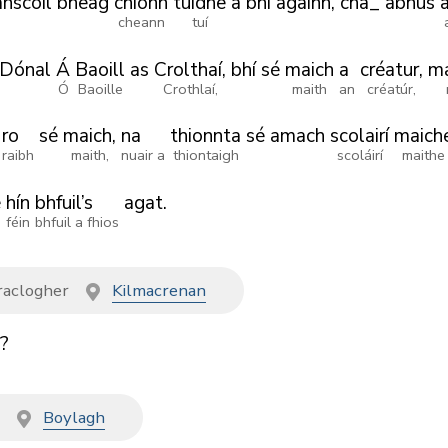
nscoil
bheag
chionn
tuidhe
a
bhí
againn,
cha_
abhus
a
cheann
tuí
Dónal
Á
Baoill
as
Crolthaí,
bhí
sé
maich
a
créatur,
ma
Ó
Baoille
Crothlaí,
maith
an
créatúr,
ro
sé
maich,
na
thionnta
sé
amach
scolairí
maich
raibh
maith,
nuair a
thiontaigh
scoláirí
maithe
é
hín
bhfuil’s
agat.
féin
bhfuil a fhios
aclogher
Kilmacrenan
?
t
Boylagh