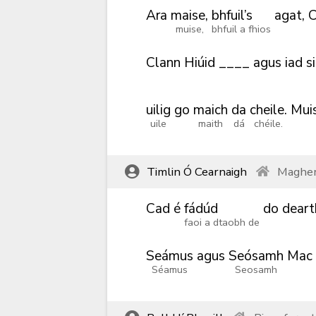
Ara
maise,
bhfuil’s
agat,
C
muise,
bhfuil a fhios
Clann
Hiúid
____
agus
iad
si
uilig
go
maich
da
cheile.
Mui
uile
maith
dá
chéile.
Timlin Ó Cearnaigh
Magher
Cad
é
fádúd
do
deart
faoi a dtaobh de
Seámus
agus
Seósamh
Mac
Séamus
Seosamh