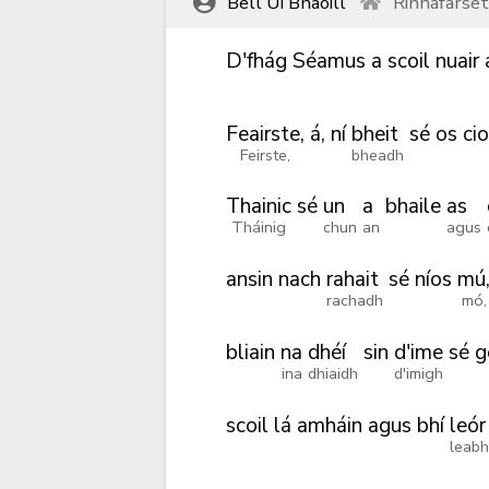
Bell Uí Bhaoill
Rinnafarse
D'fhág
Séamus
a
scoil
nuair
Feairste,
á,
ní
bheit
sé
os
ci
Feirste,
bheadh
Thainic
sé
un
a
bhaile
as
Tháinig
chun
an
agus
ansin
nach
rahait
sé
níos
mú
rachadh
mó,
bliain
na
dhéí
sin
d'ime
sé
g
ina
dhiaidh
d'imigh
scoil
lá
amháin
agus
bhí
leór
leabh