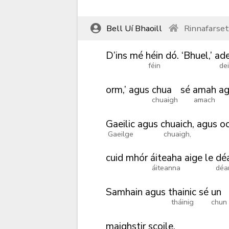
Bell Uí Bhaoill
Rinnafarse
D’ins
mé
héin
dó.
‘Bhuel,’
ade
féin
dei
orm,’
agus
chua
sé
amah
ag
chuaigh
amach
Gaeilic
agus
chuaich,
agus
o
Gaeilge
chuaigh,
cuid
mhór
áiteaha
aige
le
dé
áiteanna
déa
Samhain
agus
thainic
sé
un
tháinig
chun
maighstir
scoile.