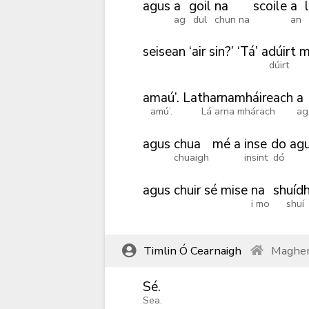
agus
a
goil
na
scoile
a
ag
dul
chun na
an
seisean
‘air
sin?’
‘Tá’
adúirt
m
dúirt
amaú’.
Latharnamháireach
a
amú’.
Lá arna mhárach
ag
agus
chua
mé
a
inse
do
ag
chuaigh
insint
dó
agus
chuir
sé
mise
na
shuíd
i mo
shuí
Timlin Ó Cearnaigh
Magher
Sé.
Sea.