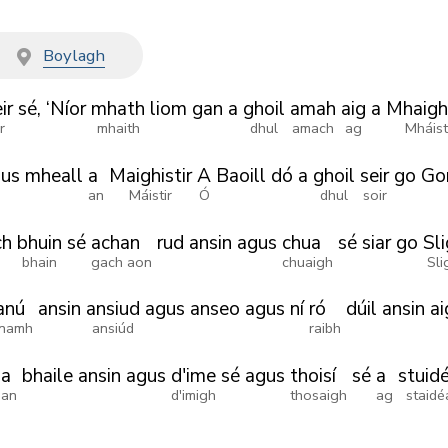
t
Boylagh
ir
sé,
‘Níor
mhath
liom
gan
a
ghoil
amah
aig
a
Mhaigh
r
mhaith
dhul
amach
ag
Mháist
us
mheall
a
Maighistir
A
Baoill
dó
a
ghoil
seir
go
Go
an
Máistir
Ó
dhul
soir
ch
bhuin
sé
achan
rud
ansin
agus
chua
sé
siar
go
Sl
bhain
gach aon
chuaigh
Sli
anú
ansin
ansiud
agus
anseo
agus
ní
ró
dúil
ansin
ai
namh
ansiúd
raibh
a
bhaile
ansin
agus
d'ime
sé
agus
thoisí
sé
a
stuid
an
d'imigh
thosaigh
ag
staidé