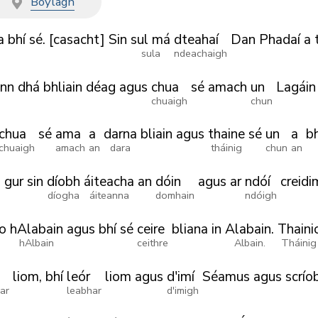
t
Boylagh
a
bhí
sé.
[casacht]
Sin
sul má
dteahaí
Dan
Phadaí
a
sula
ndeachaigh
onn
dhá
bhliain
déag
agus
chua
sé
amach
un
Lagáin
chuaigh
chun
chua
sé
ama
a
darna
bliain
agus
thaine
sé
un
a
bh
chuaigh
amach
an
dara
tháinig
chun
an
,
gur
sin
díobh
áiteacha
an
dóin
agus
ar
ndóí
creidi
díogha
áiteanna
domhain
ndóigh
o
hAlabain
agus
bhí
sé
ceire
bliana
in
Alabain.
Thaini
hAlbain
ceithre
Albain.
Tháinig
liom,
bhí
leór
liom
agus
d'imí
Séamus
agus
scrío
ar
leabhar
d'imigh