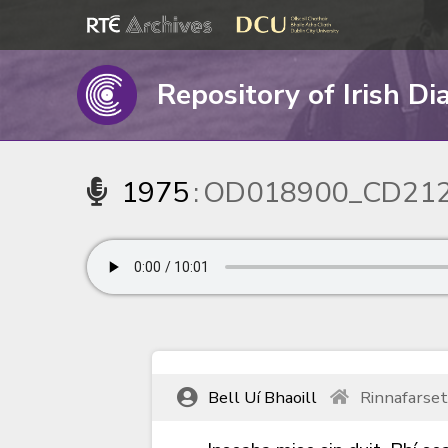
Repository of Irish Di
1975
:
OD018900_CD212
Bell Uí Bhaoill
Rinnafarse