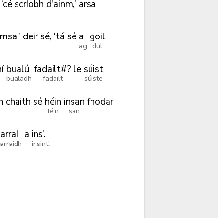
‘cé
scríobh
d'ainm,’
arsa
omsa,’
deir
sé,
‘tá
sé
a
goil
ag
dul
í
bualú
fadailt#?
le
súist
bualadh
fadailt
súiste
n
chaith
sé
héin
insan
fhodar
féin
san
iarraí
a
ins’.
iarraidh
insint’.