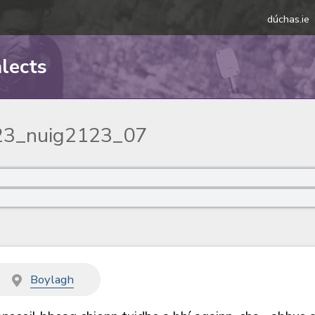
dúchas.ie
alects
3_nuig2123_07
t
Boylagh