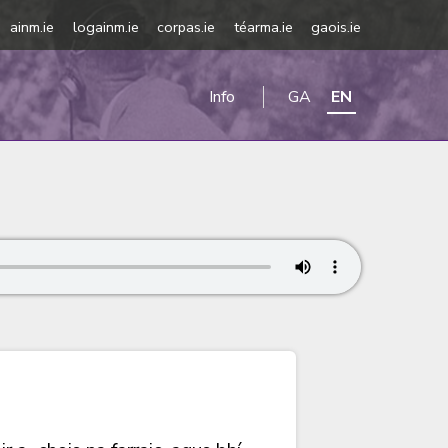
ainm.ie
logainm.ie
corpas.ie
téarma.ie
gaois.ie
Info
GA
EN