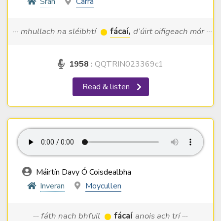
Srah
Carra
··· mhullach na sléibhtí
fácaí,
d’úirt oifigeach mór ···
1958
:
QQTRIN023369c1
Read & listen
Máirtín Davy Ó Coisdealbha
Inveran
Moycullen
··· fáth nach bhfuil
fácaí
anois ach trí ···