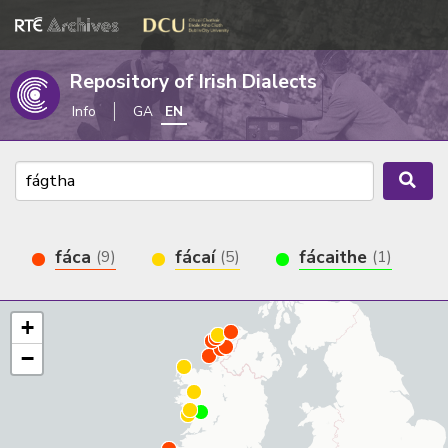
Repository of Irish Dialects
Info
GA
EN
fáca
fácaí
fácaithe
(9)
(5)
(1)
+
−