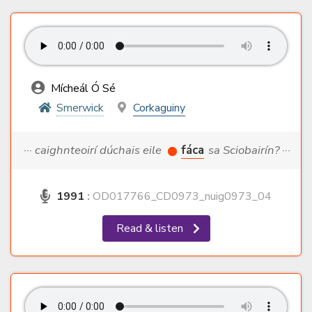
Mícheál Ó Sé
Smerwick
Corkaguiny
··· caighnteoirí dúchais eile
fáca
sa Sciobairín? ···
1991
:
OD017766_CD0973_nuig0973_04
Read & listen