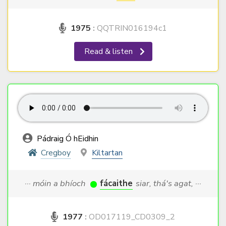
1975
:
QQTRIN016194c1
Read & listen
Pádraig Ó hEidhin
Cregboy
Kiltartan
··· móin a bhíoch
fácaithe
siar, thá's agat, ···
1977
:
OD017119_CD0309_2