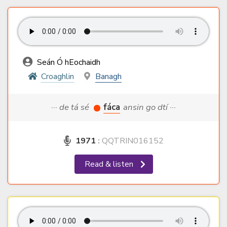
Seán Ó hEochaidh
Croaghlin
Banagh
··· de tá sé
fáca
ansin go dtí ···
1971
:
QQTRIN016152
Read & listen