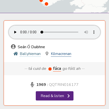
Seán Ó Duibhne
Ballyhiernan
Kilmacrenan
··· tá cuid de
fáca
go fóill ah ···
1969
:
QQTRIN016177
Read & listen