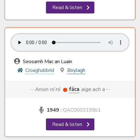
Read & listen
Seosamh Mac an Luain
Croaghubbrid
Boylagh
··· Ansin ní ró
fáca
aige ach a ···
1949
:
QAC000319Bc1
Read & listen