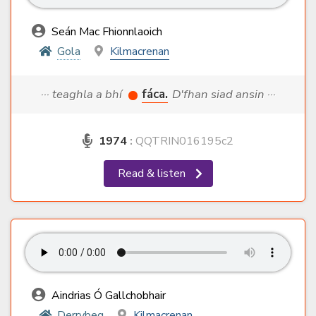
Seán Mac Fhionnlaoich
Gola
Kilmacrenan
··· teaghla a bhí
fáca.
D'fhan siad ansin ···
1974
:
QQTRIN016195c2
Read & listen
Aindrias Ó Gallchobhair
Derrybeg
Kilmacrenan