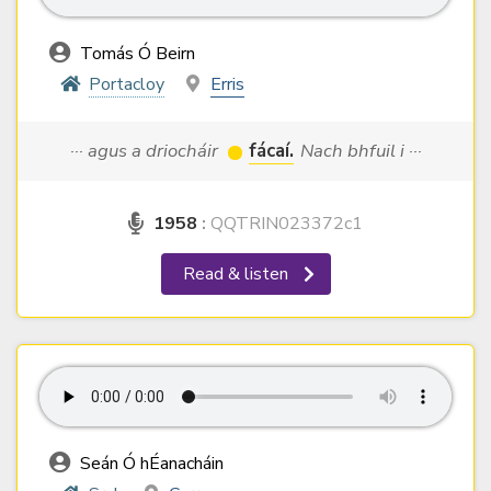
Tomás Ó Beirn
Portacloy
Erris
··· agus a driocháir
fácaí.
Nach bhfuil i ···
1958
:
QQTRIN023372c1
Read & listen
Seán Ó hÉanacháin