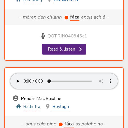
··· mórán den chlann
fáca
anois ach é ···
QQTRIN040946c1
Read & listen
Peadar Mac Suibhne
Ballintra
Boylagh
··· agus cúig píne
fáca
as páighe na ···