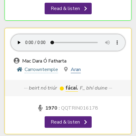
Read & listen
Mac Dara Ó Fatharta
Carrowntemple
Aran
··· beirt nó triúr
fácaí.
F_ bhí duine ···
1970
:
QQTRIN016178
Read & listen