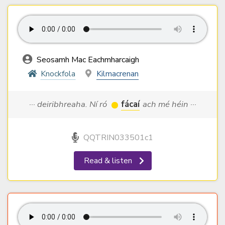
Seosamh Mac Eachmharcaigh
Knockfola
Kilmacrenan
··· deiribhreaha. Ní ró
fácaí
ach mé héin ···
QQTRIN033501c1
Read & listen