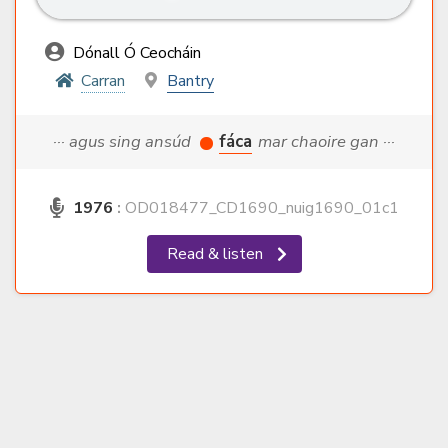
Dónall Ó Ceocháin
Carran
Bantry
··· agus sing ansúd
fáca
mar chaoire gan ···
1976
:
OD018477_CD1690_nuig1690_01c1
Read & listen