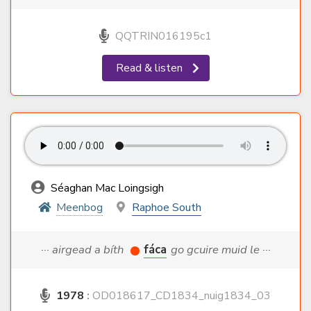
QQTRIN016195c1
Read & listen
Séaghan Mac Loingsigh
Meenbog
Raphoe South
··· airgead a bíth
fáca
go gcuire muid le ···
1978
:
OD018617_CD1834_nuig1834_03