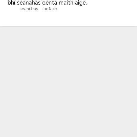
bhí
seanahas
oenta
maith
aige.
seanchas
iontach