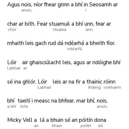
Agus
nois,
níor
fhear
grinn
a
bhí
in
Seosamh
ar
anois,
i
char
ar
bith.
Fear
stuamuil
a
bhí
unn,
fear
ar
chor
stuama
ann,
mhaith
leis
gach
rud
dá
ndéarhá
a
bheith
fíor.
ndéarfá
Lóir
air
ghaisciúlacht
leis,
agus
ar
ndóighe
bhí
Labhair
ar
sé
ina
ghlór.
Lóir
leis
ar
na
fir
a
thainic
róinn
Labhair
tháinig
romhainn
bhí
taeití
i
measc
na
bhfear,
mar
bhí,
nois,
a bhí
tofa
anois,
Micky
Vell
a
lá
a
bhuin
sé
an
póitín
dona
an
bhain
poitín
dá