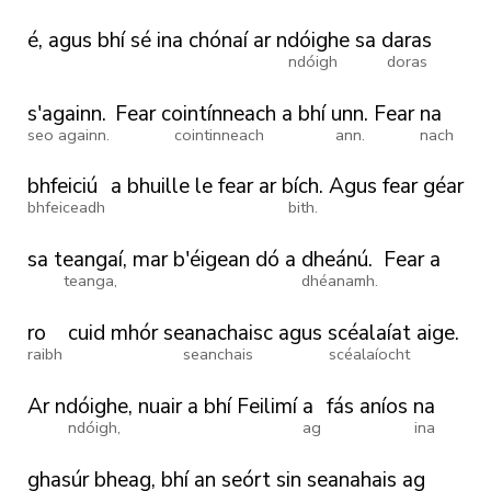
é,
agus
bhí
sé
ina
chónaí
ar
ndóighe
sa
daras
ndóigh
doras
s'againn.
Fear
cointínneach
a
bhí
unn.
Fear
na
seo againn.
cointinneach
ann.
nach
bhfeiciú
a
bhuille
le
fear
ar
bích.
Agus
fear
géar
bhfeiceadh
bith.
sa
teangaí,
mar
b'éigean
dó
a
dheánú.
Fear
a
teanga,
dhéanamh.
ro
cuid
mhór
seanachaisc
agus
scéalaíat
aige.
raibh
seanchais
scéalaíocht
Ar
ndóighe,
nuair
a
bhí
Feilimí
a
fás
aníos
na
ndóigh,
ag
ina
ghasúr
bheag,
bhí
an
seórt
sin
seanahais
ag