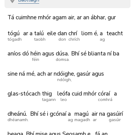
Tá
cuimhne
mhór
agam
air,
ar
an
ábhar,
gur
tógú
ar
a
taíú
eile
dan
chrí
liom
é,
a
teacht
tógadh
taobh
don
chrích
ag
aníos
dó
héin
agus
dúsa.
Bhí
sé
blianta
ní
ba
féin
domsa.
sine
ná
mé,
ach
ar
ndóighe,
gasúr
agus
ndóigh,
glas-stócach
thig
leófa
cuid
mhór
córaí
a
tagann
leo
comhrá
dheánú.
Bhí
sé
i
gcónaí
a
magú
air
na
gasúirí
dhéanamh.
ag
magadh
ar
gasúir
beaga.
Bhí
mise
agus
Seosamh
e_
fá
an