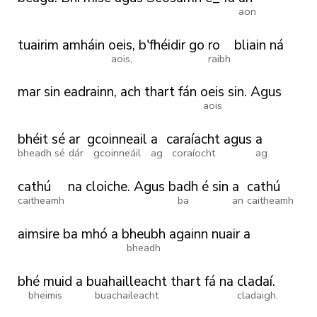
aon
tuairim
amháin
oeis,
b'fhéidir
go
ro
bliain
ná
aois,
raibh
mar
sin
eadrainn,
ach
thart
fán
oeis
sin.
Agus
aois
bhéit sé
ar
gcoinneail
a
caraíacht
agus
a
bheadh sé
dár
gcoinneáil
ag
coraíocht
ag
cathú
na
cloiche.
Agus
badh
é
sin
a
cathú
caitheamh
ba
an
caitheamh
aimsire
ba
mhó
a
bheubh
againn
nuair
a
bheadh
bhé muid
a
buahailleacht
thart
fá
na
cladaí.
bheimis
buachaileacht
cladaigh.