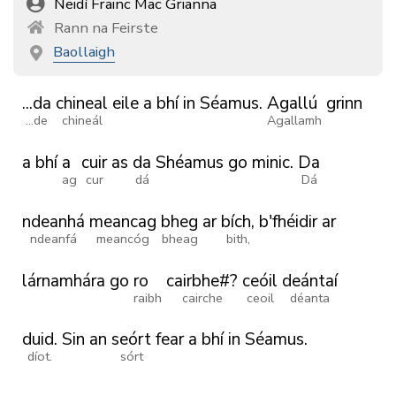
Neidí Frainc Mac Grianna
Rann na Feirste
Baollaigh
...da
chineal
eile
a
bhí
in
Séamus.
Agallú
grinn
...de
chineál
Agallamh
a
bhí
a
cuir
as
da
Shéamus
go
minic.
Da
ag
cur
dá
Dá
ndeanhá
meancag
bheg
ar
bích,
b'fhéidir
ar
ndeanfá
meancóg
bheag
bith,
lárnamhára
go
ro
cairbhe#?
ceóil
deántaí
raibh
cairche
ceoil
déanta
duid.
Sin
an
seórt
fear
a
bhí
in
Séamus.
díot.
sórt