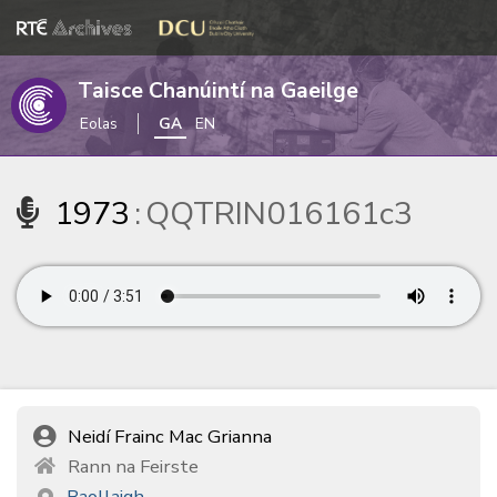
Taisce Chanúintí na Gaeilge
Eolas
GA
EN
1973
:
QQTRIN016161c3
Neidí Frainc Mac Grianna
Rann na Feirste
Baollaigh