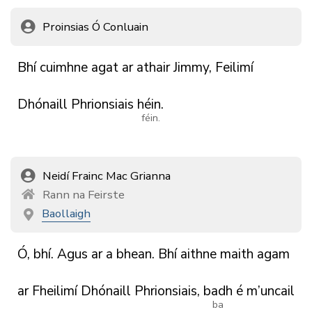
Proinsias Ó Conluain
Bhí
cuimhne
agat
ar
athair
Jimmy,
Feilimí
Dhónaill
Phrionsiais
héin.
féin.
Neidí Frainc Mac Grianna
Rann na Feirste
Baollaigh
Ó,
bhí.
Agus
ar
a
bhean.
Bhí
aithne
maith
agam
ar
Fheilimí
Dhónaill
Phrionsiais,
badh
é
m’uncail
ba