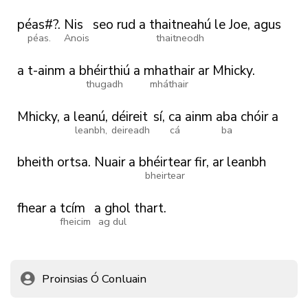
péas#?.
Nis
seo
rud
a
thaitneahú
le
Joe,
agus
péas.
Anois
thaitneodh
a
t-ainm
a
bhéirthiú
a
mhathair
ar
Mhicky.
thugadh
mháthair
Mhicky,
a
leanú,
déireit
sí,
ca
ainm
aba
chóir
a
leanbh,
deireadh
cá
ba
bheith
ortsa.
Nuair
a
bhéirtear
fir,
ar
leanbh
bheirtear
fhear
a
tcím
a ghol
thart.
fheicim
ag dul
Proinsias Ó Conluain