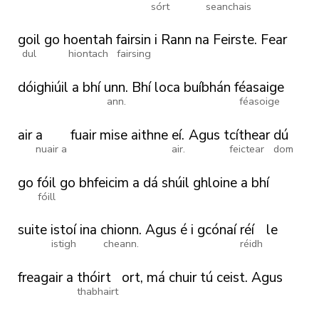
sórt
seanchais
goil
go
hoentah
fairsin
i
Rann
na
Feirste.
Fear
dul
hiontach
fairsing
dóighiúil
a
bhí
unn.
Bhí
loca
buíbhán
féasaige
ann.
féasoige
air
a
fuair
mise
aithne
eí.
Agus
tcíthear
dú
nuair a
air.
feictear
dom
go
fóil
go
bhfeicim
a
dá
shúil
ghloine
a
bhí
fóill
suite
istoí
ina
chionn.
Agus
é
i
gcónaí
réí
le
istigh
cheann.
réidh
freagair
a
thóirt
ort,
má
chuir
tú
ceist.
Agus
thabhairt