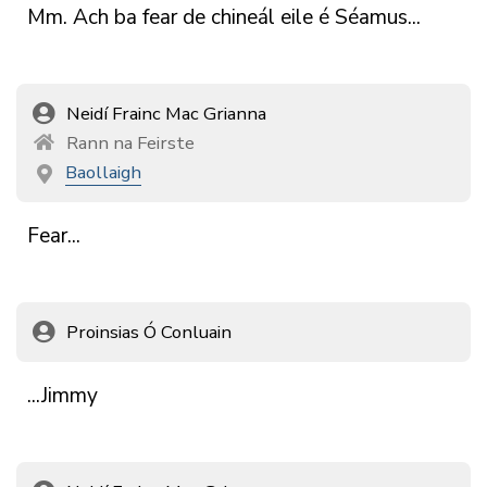
Mm.
Ach
ba
fear
de
chineál
eile
é
Séamus...
Neidí Frainc Mac Grianna
Rann na Feirste
Baollaigh
Fear...
Proinsias Ó Conluain
...Jimmy