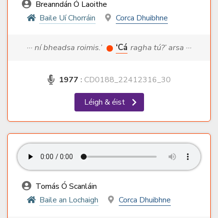
Breanndán Ó Laoithe
Baile Uí Chorráin
Corca Dhuibhne
··· ní bheadsa roimis.’
‘Cá
ragha tú?’ arsa ···
1977
:
CD0188_22412316_30
Léigh & éist
Tomás Ó Scanláin
Baile an Lochaigh
Corca Dhuibhne