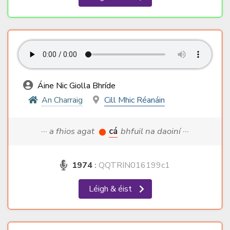
Áine Nic Giolla Bhríde
An Charraig
Cill Mhic Réanáin
··· a fhios agat
cá
bhfuil na daoiní ···
1974
:
QQTRIN016199c1
Léigh & éist