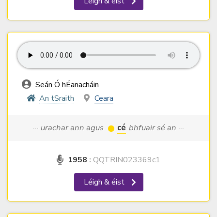
Léigh & éist
Seán Ó hÉanacháin
An tSraith
Ceara
··· urachar ann agus
cé
bhfuair sé an ···
1958
:
QQTRIN023369c1
Léigh & éist