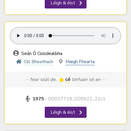
Léigh & éist
Seán Ó Coisdealbha
Cill Bheathach
Maigh Fhearta
··· fear siúil de,
cé
bhfuair sé an ···
1975
:
OD017718_CD0922_21c1
Léigh & éist