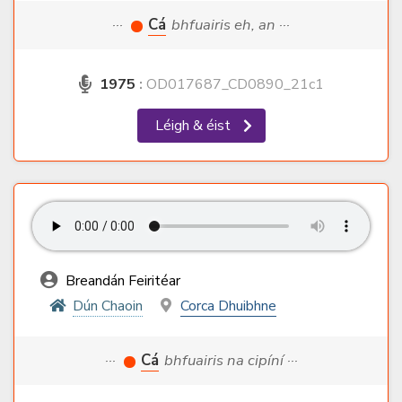
···
Cá
bhfuairis eh, an ···
1975
:
OD017687_CD0890_21c1
Léigh & éist
Breandán Feiritéar
Dún Chaoin
Corca Dhuibhne
···
Cá
bhfuairis na cipíní ···