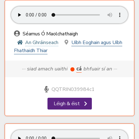
Séamus Ó Maolchathaigh
An Ghráinseach
Uíbh Eoghain agus Uíbh
Fhathaidh Thiar
··· siad amach uaithi
cá
bhfuair sí an ···
QQTRIN039984c1
Léigh & éist