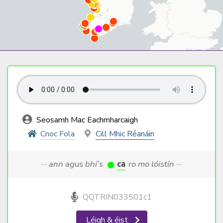
Seosamh Mac Eachmharcaigh
Cnoc Fola
Cill Mhic Réanáin
··· ann agus bhí’s
ca
ro mo lóistín ···
QQTRIN033501c1
Léigh & éist