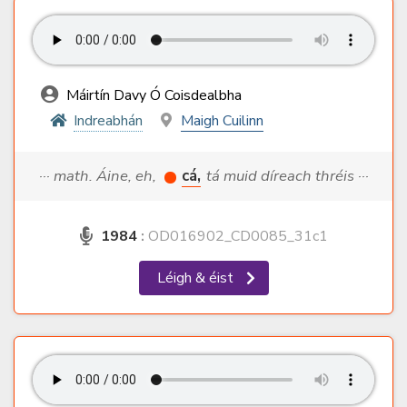
Máirtín Davy Ó Coisdealbha
Indreabhán
Maigh Cuilinn
··· math. Áine, eh,
cá,
tá muid díreach thréis ···
1984
:
OD016902_CD0085_31c1
Léigh & éist