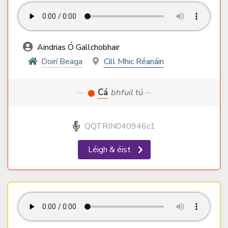
Aindrias Ó Gallchobhair
Doirí Beaga
Cill Mhic Réanáin
···
Cá
bhfuil tú ···
QQTRIN040946c1
Léigh & éist