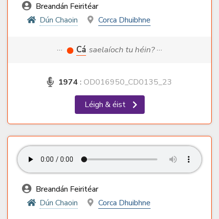
Breandán Feiritéar
Dún Chaoin
Corca Dhuibhne
···
Cá
saelaíoch tu héin? ···
1974
:
OD016950_CD0135_23
Léigh & éist
Breandán Feiritéar
Dún Chaoin
Corca Dhuibhne