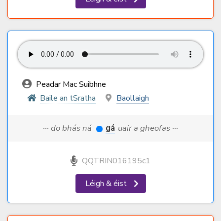
Peadar Mac Suibhne
Baile an tSratha
Baollaigh
··· do bhás ná
gá
uair a gheofas ···
QQTRIN016195c1
Léigh & éist