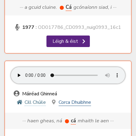
··· a gcuid cluine.
Cá
gcónaíonn siad, i ···
1977
:
OD017786_CD0993_nuig0993_16c1
Léigh & éist
Máiréad Ghinneá
Cill Chúile
Corca Dhuibhne
··· haen gheas, ná
cá
mhaith le aen ···