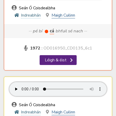
Seán Ó Coisdealbha
Indreabhán
Maigh Cuilinn
··· pé bí
cá
bhfuil sé nach ···
1972
:
OD016950_CD0135_6c1
Léigh & éist
Seán Ó Coisdealbha
Indreabhán
Maigh Cuilinn