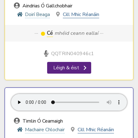
Aindrias Ó Gallchobhair
Doirí Beaga
Cill Mhic Réanáin
···
Cé
mhéid ceann eallaí ···
QQTRIN040946c1
Léigh & éist
Timlin Ó Cearnaigh
Machaire Chlochair
Cill Mhic Réanáin