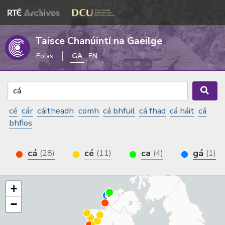
Taisce Chanúintí na Gaeilge
Eolas
GA
EN
cé
cár
cáitheadh
comh
cá bhfuil
cá fhad
cá háit
cá
bhfios
cá
cé
ca
gá
(28)
(11)
(4)
(1)
+
−