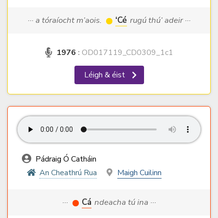
··· a tóraíocht m’aois.
‘Cé
rugú thú’ adeir ···
1976
:
OD017119_CD0309_1c1
Léigh & éist
Pádraig Ó Catháin
An Cheathrú Rua
Maigh Cuilinn
···
Cá
ndeacha tú ina ···