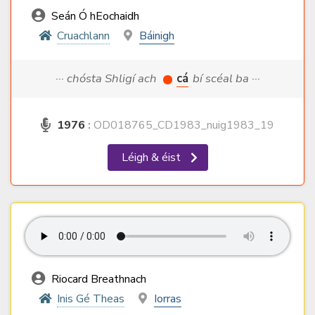
Seán Ó hEochaidh
Cruachlann
Báinigh
··· chósta Shligí ach
cá
bí scéal ba ···
1976
:
OD018765_CD1983_nuig1983_19
Léigh & éist
Riocard Breathnach
Inis Gé Theas
Iorras