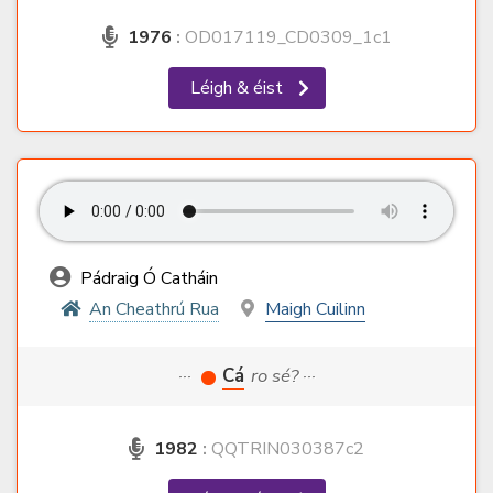
1976
:
OD017119_CD0309_1c1
Léigh & éist
Pádraig Ó Catháin
An Cheathrú Rua
Maigh Cuilinn
···
Cá
ro sé? ···
1982
:
QQTRIN030387c2