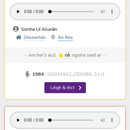
Sorcha Uí Alluráin
Driseachán
An Ros
··· em beí’s acú,
cé
ngoha siad ar ···
1984
:
OD016902_CD0085_31c1
Léigh & éist