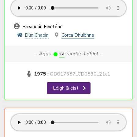
Breandán Feiritéar
Dún Chaoin
Corca Dhuibhne
··· Agus
ca
raudar á dhíol ···
1975
:
OD017687_CD0890_21c1
Léigh & éist