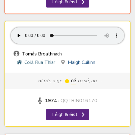
Léigh & éist
Tomás Breathnach
Coill Rua Thiar
Maigh Cuilinn
··· ní ro’s aige
cé
ro sé, an ···
1974
:
QQTRIN016170
Léigh & éist