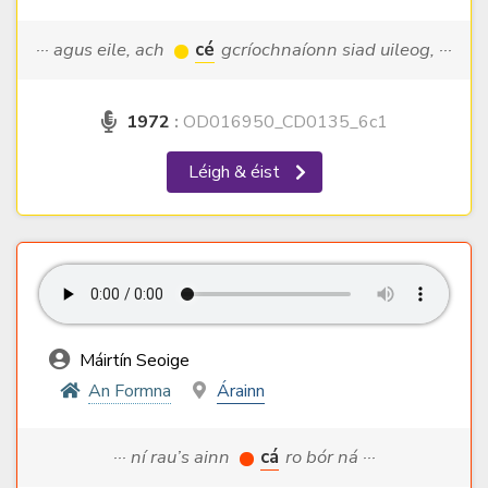
··· agus eile, ach
cé
gcríochnaíonn siad uileog, ···
1972
:
OD016950_CD0135_6c1
Léigh & éist
Máirtín Seoige
An Formna
Árainn
··· ní rau’s ainn
cá
ro bór ná ···