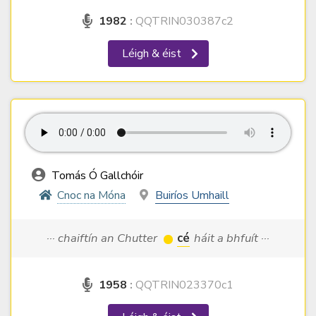
1982
:
QQTRIN030387c2
Léigh & éist
Tomás Ó Gallchóir
Cnoc na Móna
Buiríos Umhaill
··· chaiftín an Chutter
cé
háit a bhfuít ···
1958
:
QQTRIN023370c1