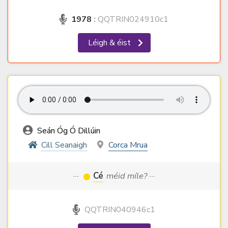
1978
:
QQTRIN024910c1
Léigh & éist
Seán Óg Ó Dillúin
Cill Seanaigh
Corca Mrua
···
Cé
méid míle? ···
QQTRIN040946c1