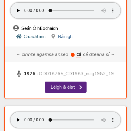
Seán Ó hEochaidh
Cruachlann
Báinigh
··· cinnte agamsa anseo
cá
cá dteaha sí ···
1976
:
OD018765_CD1983_nuig1983_19
Léigh & éist