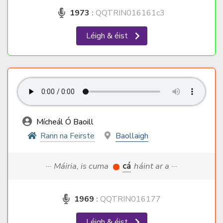
1973
:
QQTRIN016161c3
Léigh & éist
Mícheál Ó Baoill
Rann na Feirste
Baollaigh
··· Máiria, is cuma
cá
háint ar a ···
1969
:
QQTRIN016177
Léigh & éist