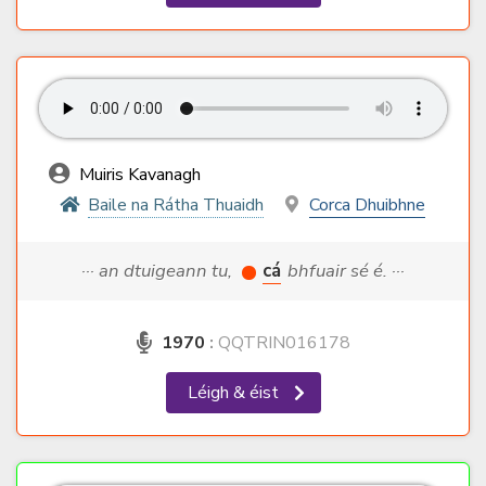
Muiris Kavanagh
Baile na Rátha Thuaidh
Corca Dhuibhne
··· an dtuigeann tu,
cá
bhfuair sé é. ···
1970
:
QQTRIN016178
Léigh & éist