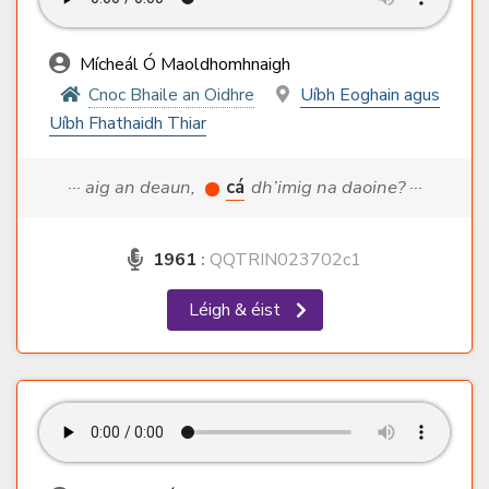
Mícheál Ó Maoldhomhnaigh
Cnoc Bhaile an Oidhre
Uíbh Eoghain agus
Uíbh Fhathaidh Thiar
··· aig an deaun,
cá
dh’imig na daoine? ···
1961
:
QQTRIN023702c1
Léigh & éist