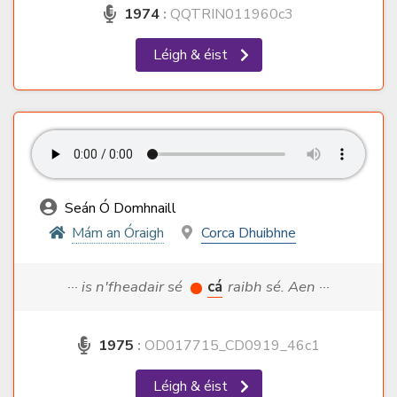
1974
:
QQTRIN011960c3
Léigh & éist
Seán Ó Domhnaill
Mám an Óraigh
Corca Dhuibhne
··· is n'fheadair sé
cá
raibh sé. Aen ···
1975
:
OD017715_CD0919_46c1
Léigh & éist