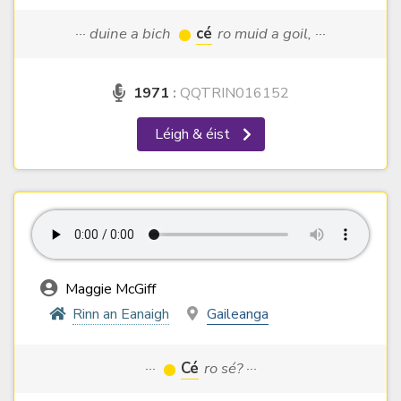
··· duine a bich
cé
ro muid a goil, ···
1971
:
QQTRIN016152
Léigh & éist
Maggie McGiff
Rinn an Eanaigh
Gaileanga
···
Cé
ro sé? ···