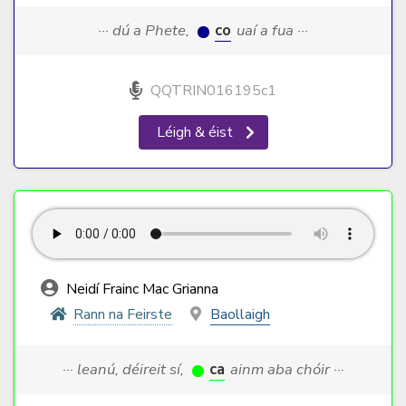
··· dú a Phete,
co
uaí a fua ···
QQTRIN016195c1
Léigh & éist
Neidí Frainc Mac Grianna
Rann na Feirste
Baollaigh
··· leanú, déireit sí,
ca
ainm aba chóir ···