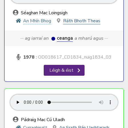
Séaghan Mac Loingsigh
An Mhín Bhog
Ráth Bhoth Theas
··· ag iarraí an
ceanga
a mharú agus ···
1978
:
OD018617_CD1834_nuig1834_03
Léigh & éist
Pádraig Mac Cú Uladh
Curraghinalt
An Srath Bán Uachtarach