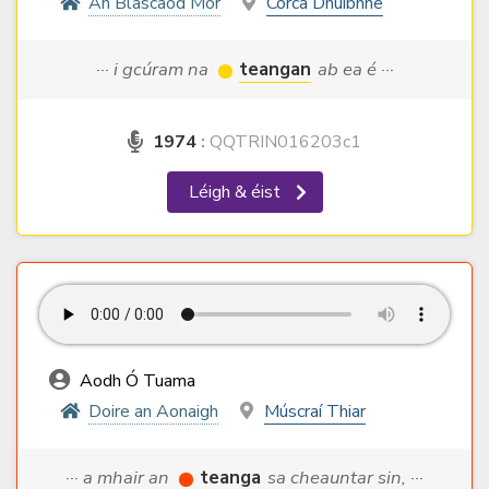
An Blascaod Mór
Corca Dhuibhne
··· i gcúram na
teangan
ab ea é ···
1974
:
QQTRIN016203c1
Léigh & éist
Aodh Ó Tuama
Doire an Aonaigh
Múscraí Thiar
··· a mhair an
teanga
sa cheauntar sin, ···