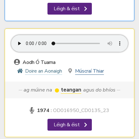
Léigh & éist
Aodh Ó Tuama
Doire an Aonaigh
Múscraí Thiar
··· ag múine na
teangan
agus do bhíos ···
1974
:
OD016950_CD0135_23
Léigh & éist