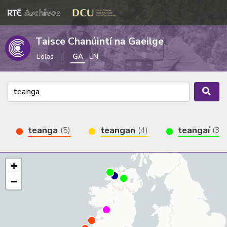
Taisce Chanúintí na Gaeilge
Eolas
GA
EN
teanga
teangan
teangaí
(5)
(4)
(3)
+
−