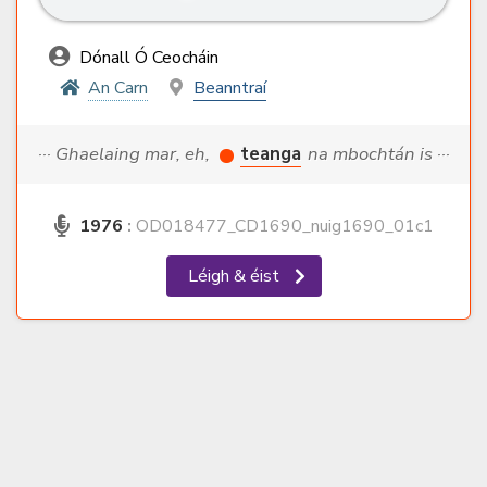
Dónall Ó Ceocháin
An Carn
Beanntraí
··· Ghaelaing mar, eh,
teanga
na mbochtán is ···
1976
:
OD018477_CD1690_nuig1690_01c1
Léigh & éist