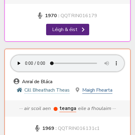
1970
:
QQTRIN016179
Léigh & éist
Anraí de Bláca
Cill Bheathach Theas
Maigh Fhearta
··· air scoil aen
teanga
eile a fhoulaim ···
1969
:
QQTRIN016131c1