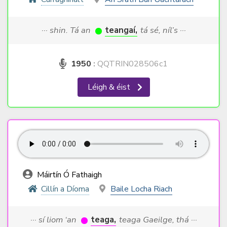
··· shin. Tá an
teangaí,
tá sé, níl’s ···
1950
:
QQTRIN028506c1
Léigh & éist
Máirtín Ó Fathaigh
Cillín a Díoma
Baile Locha Riach
··· sí liom ‘an
teaga,
teaga Gaeilge, thá ···