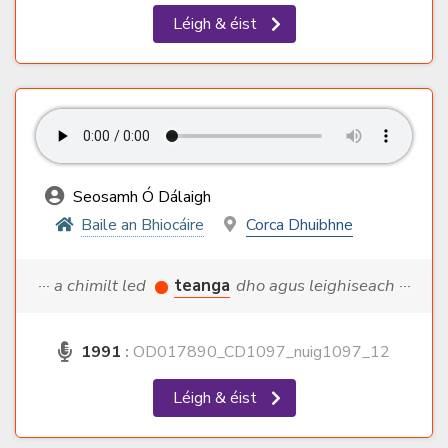
Léigh & éist
Seosamh Ó Dálaigh
Baile an Bhiocáire
Corca Dhuibhne
··· a chimilt led
teanga
dho agus leighiseach ···
1991
:
OD017890_CD1097_nuig1097_12
Léigh & éist