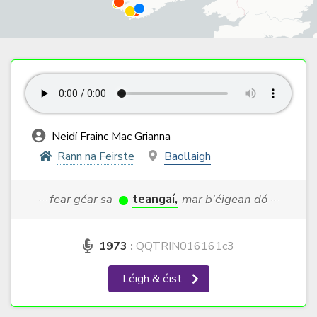
Neidí Frainc Mac Grianna
Rann na Feirste
Baollaigh
··· fear géar sa
teangaí,
mar b'éigean dó ···
1973
:
QQTRIN016161c3
Léigh & éist