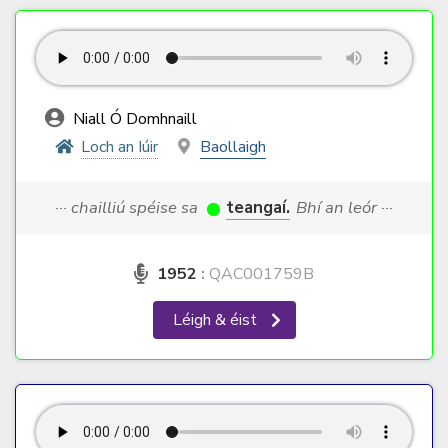
Niall Ó Domhnaill
Loch an Iúir
Baollaigh
··· chailliú spéise sa
teangaí.
Bhí an leór ···
1952
:
QAC001759B
Léigh & éist