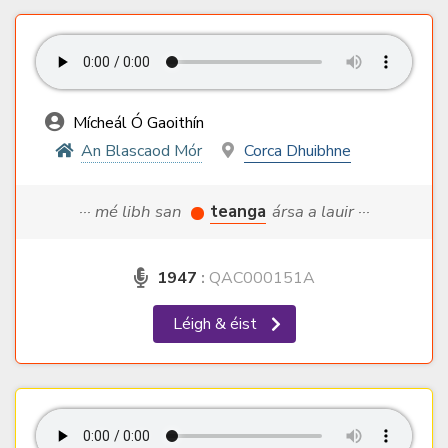
Mícheál Ó Gaoithín
An Blascaod Mór
Corca Dhuibhne
··· mé libh san
teanga
ársa a lauir ···
1947
:
QAC000151A
Léigh & éist