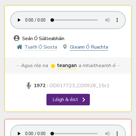
Seán Ó Súilleabháin
Tuath Ó Siosta
Gleann Ó Ruachta
··· Agus rile na
teangan
a mhaitheamh ó ···
1972
:
OD017723_CD0928_15c1
Léigh & éist