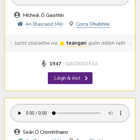
Mícheál Ó Gaoithín
An Blascaod Mór
Corca Dhuibhne
··· lucht stiúraithe na
teangan
guím dóibh rath ···
1947
:
QAC000151A
Léigh & éist
Seán Ó Criomhthainn