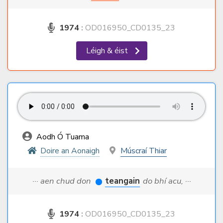
1974
:
OD016950_CD0135_23
Léigh & éist
Aodh Ó Tuama
Doire an Aonaigh
Múscraí Thiar
··· aen chud don
teangain
do bhí acu, ···
1974
:
OD016950_CD0135_23