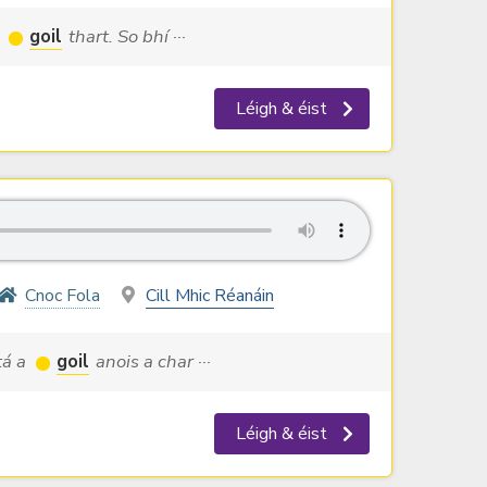
a
goil
thart. So bhí ···
Léigh & éist
Cnoc Fola
Cill Mhic Réanáin
tá a
goil
anois a char ···
Léigh & éist