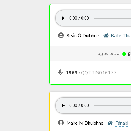
Seán Ó Duibhne
Baile Thia
··· agus olc a
g
1969
:
QQTRIN016177
Máire Ní Dhuibhne
Fánaid