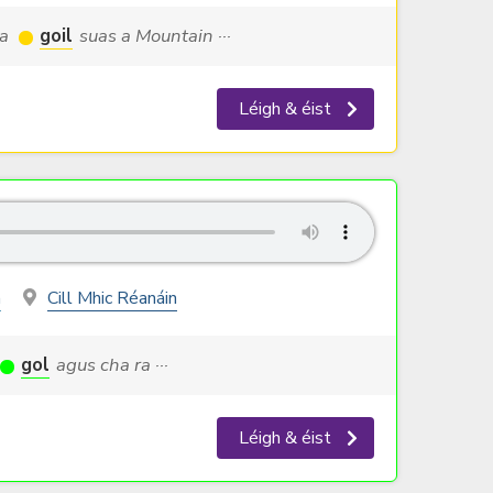
 a
goil
suas a Mountain ···
Léigh & éist
h
Cill Mhic Réanáin
gol
agus cha ra ···
Léigh & éist