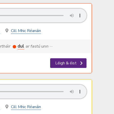
h
Cill Mhic Réanáin
artháir
dul
ar fastú unn ···
Léigh & éist
h
Cill Mhic Réanáin