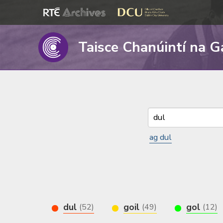
Taisce Chanúintí na G
ag dul
dul
goil
gol
(52)
(49)
(12)