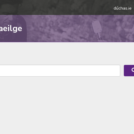
dúchas.ie
aeilge