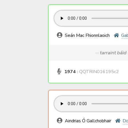
Seán Mac Fhionnlaoich
Ga
··· tarraint bái
1974
:
QQTRIN016195c2
Aindrias Ó Gallchobhair
Do