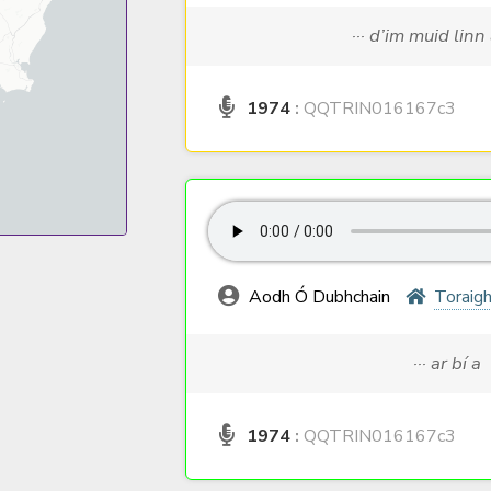
··· d’im muid linn
1974
:
QQTRIN016167c3
Aodh Ó Dubhchain
Toraig
··· ar bí a
1974
:
QQTRIN016167c3