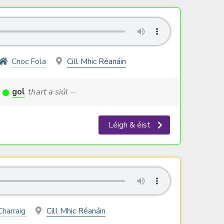
Cnoc Fola
Cill Mhic Réanáin
gol
thart a siúl ···
Léigh & éist
Charraig
Cill Mhic Réanáin