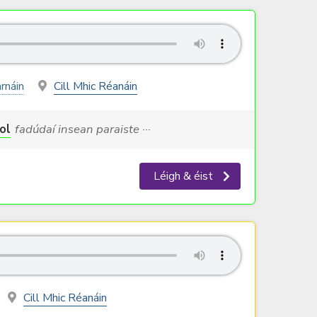
rnáin
Cill Mhic Réanáin
ol
fadúdaí insean paraiste ···
Léigh & éist
Cill Mhic Réanáin