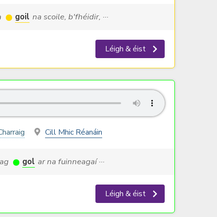
a
goil
na scoile, b'fhéidir, ···
Léigh & éist
Charraig
Cill Mhic Réanáin
í ag
gol
ar na fuinneagaí ···
Léigh & éist