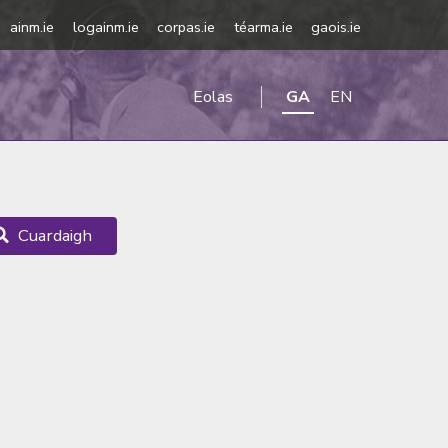
ainm.ie
logainm.ie
corpas.ie
téarma.ie
gaois.ie
Eolas
GA
EN
Cuardaigh