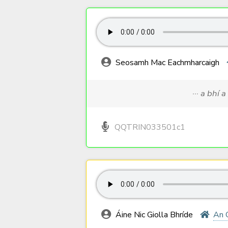
Seosamh Mac Eachmharcaigh
··· a bhí a
QQTRIN033501c1
Áine Nic Giolla Bhríde
An 