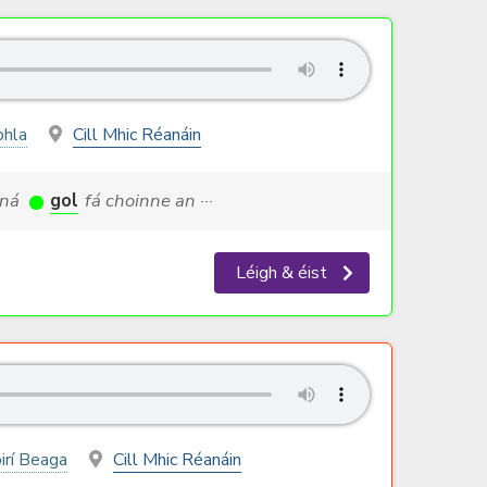
bhla
Cill Mhic Réanáin
d ná
gol
fá choinne an ···
Léigh & éist
irí Beaga
Cill Mhic Réanáin