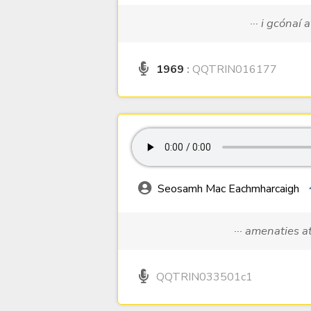
··· i gcónaí 
1969
:
QQTRIN016177
Seosamh Mac Eachmharcaigh
··· amenaties a
QQTRIN033501c1