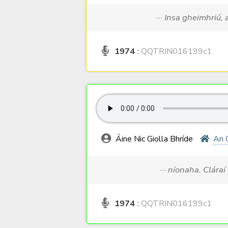
··· Insa gheimhriú, 
1974
:
QQTRIN016199c1
Áine Nic Giolla Bhríde
An 
··· níonaha. Clára
1974
:
QQTRIN016199c1