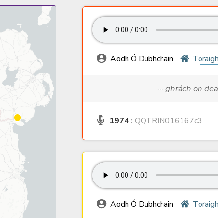
Aodh Ó Dubhchain
Toraig
··· ghrách on de
1974
:
QQTRIN016167c3
Aodh Ó Dubhchain
Toraig