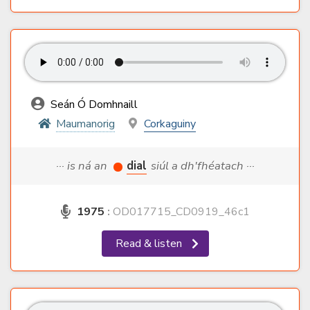
Seán Ó Domhnaill
Maumanorig
Corkaguiny
··· is ná an
dial
siúl a dh'fhéatach ···
1975
:
OD017715_CD0919_46c1
Read & listen