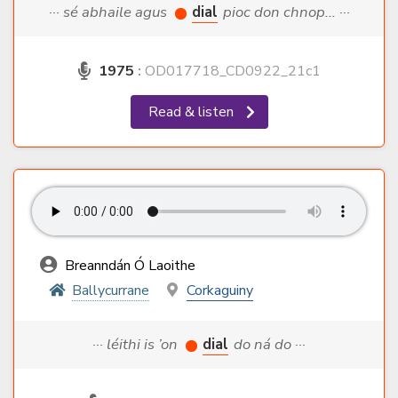
··· sé abhaile agus
dial
pioc don chnop... ···
1975
:
OD017718_CD0922_21c1
Read & listen
Breanndán Ó Laoithe
Ballycurrane
Corkaguiny
··· léithi is ’on
dial
do ná do ···