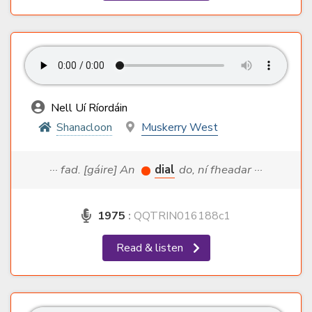
Nell Uí Ríordáin
Shanacloon
Muskerry West
··· fad. [gáire] An
dial
do, ní fheadar ···
1975
:
QQTRIN016188c1
Read & listen