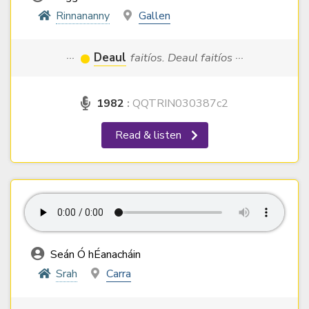
Rinnananny
Gallen
···
Deaul
faitíos. Deaul faitíos ···
1982
:
QQTRIN030387c2
Read & listen
Seán Ó hÉanacháin
Srah
Carra