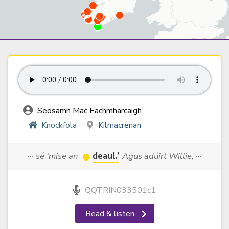
Seosamh Mac Eachmharcaigh
Knockfola
Kilmacrenan
··· sé ‘mise an
deaul.’
Agus adúirt Willie, ···
QQTRIN033501c1
Read & listen