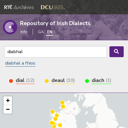
Repository of Irish Dialects
Info
GA
EN
diabhal a fhios
dial
deaul
diach
(12)
(10)
(1)
+
−