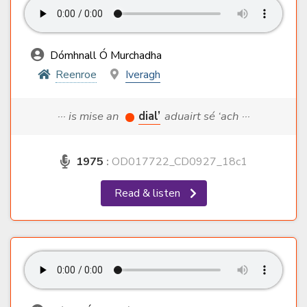
Dómhnall Ó Murchadha
Reenroe
Iveragh
··· is mise an
dial’
aduairt sé ‘ach ···
1975
:
OD017722_CD0927_18c1
Read & listen