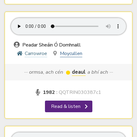
Peadar Sheáin Ó Domhnaill
Carrowroe
Moycullen
··· ormsa, ach cén
deaul
a bhí ach ···
1982
:
QQTRIN030387c1
Read & listen