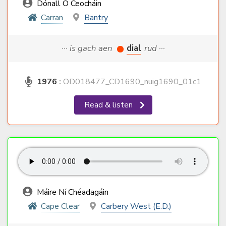
Dónall Ó Ceocháin
Carran
Bantry
··· is gach aen
dial
rud ···
1976
:
OD018477_CD1690_nuig1690_01c1
Read & listen
Máire Ní Chéadagáin
Cape Clear
Carbery West (E.D.)