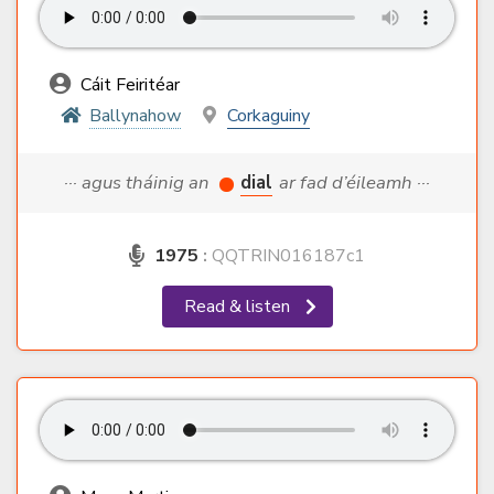
Cáit Feiritéar
Ballynahow
Corkaguiny
··· agus tháinig an
dial
ar fad d’éileamh ···
1975
:
QQTRIN016187c1
Read & listen