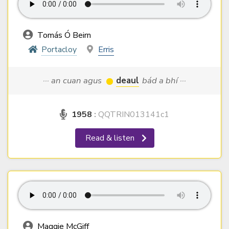
Tomás Ó Beirn
Portacloy
Erris
··· an cuan agus
deaul
bád a bhí ···
1958
:
QQTRIN013141c1
Read & listen
Maggie McGiff