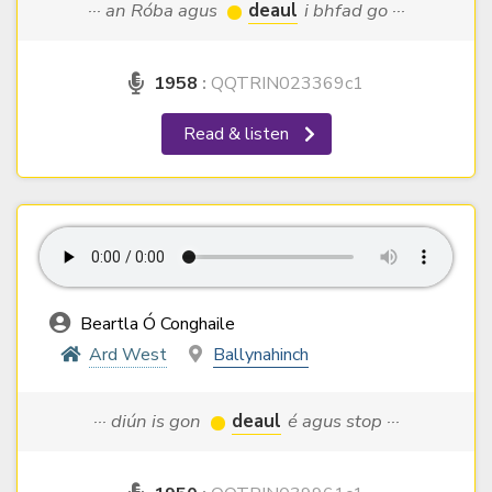
··· an Róba agus
deaul
i bhfad go ···
1958
:
QQTRIN023369c1
Read & listen
Beartla Ó Conghaile
Ard West
Ballynahinch
··· diún is gon
deaul
é agus stop ···