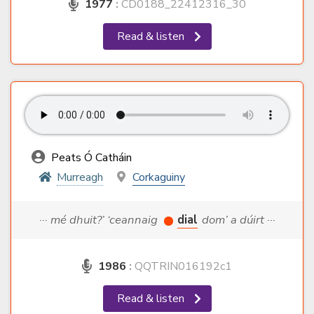
1977
:
CD0188_22412316_30
Read & listen
Peats Ó Catháin
Murreagh
Corkaguiny
··· mé dhuit?’ ‘ceannaig
dial
dom’ a dúirt ···
1986
:
QQTRIN016192c1
Read & listen