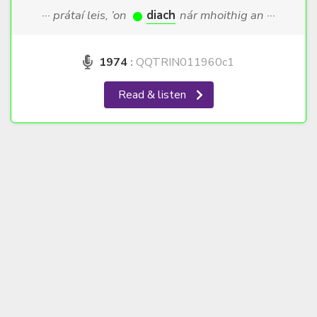
··· prátaí leis, ’on
diach
nár mhoithig an ···
1974
:
QQTRIN011960c1
Read & listen