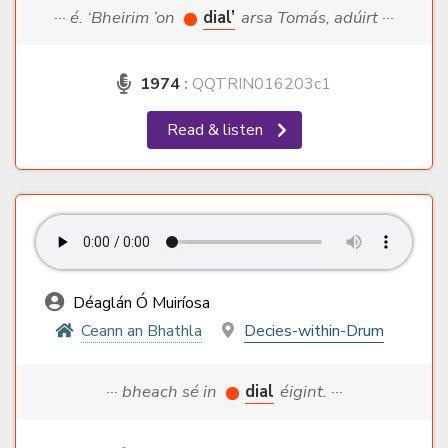
··· é. ‘Bheirim ’on
dial’
arsa Tomás, adúirt ···
1974
:
QQTRIN016203c1
Read & listen
Déaglán Ó Muiríosa
Ceann an Bhathla
Decies-within-Drum
··· bheach sé in
dial
éigint. ···