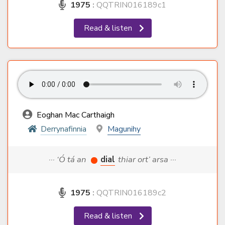
1975
:
QQTRIN016189c1
Read & listen
Eoghan Mac Carthaigh
Derrynafinnia
Magunihy
··· ‘Ó tá an
dial
thiar ort’ arsa ···
1975
:
QQTRIN016189c2
Read & listen