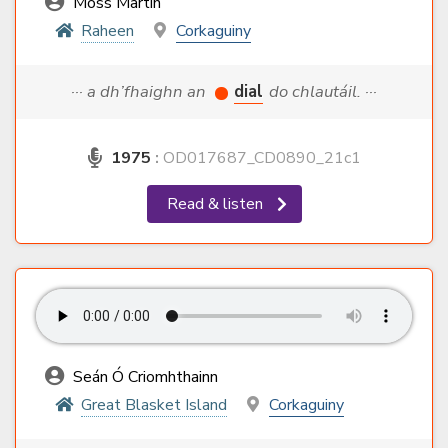
Moss Martin
Raheen
Corkaguiny
··· a dh’fhaighn an
dial
do chlautáil. ···
1975
:
OD017687_CD0890_21c1
Read & listen
Seán Ó Criomhthainn
Great Blasket Island
Corkaguiny