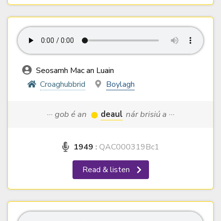
Seosamh Mac an Luain
Croaghubbrid
Boylagh
··· gob é an
deaul
nár brisiú a ···
1949
:
QAC000319Bc1
Read & listen