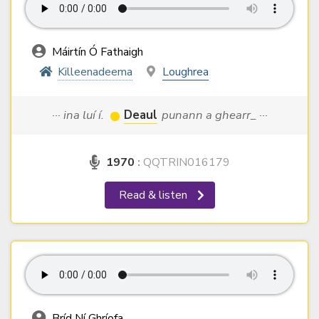
Máirtín Ó Fathaigh
Killeenadeema
Loughrea
··· ina luí í.
Deaul
punann a ghearr_ ···
1970
:
QQTRIN016179
Read & listen
Bríd Ní Ghríofa