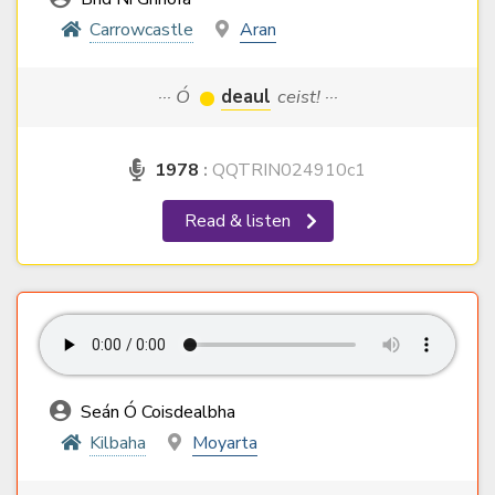
Carrowcastle
Aran
··· Ó
deaul
ceist! ···
1978
:
QQTRIN024910c1
Read & listen
Seán Ó Coisdealbha
Kilbaha
Moyarta