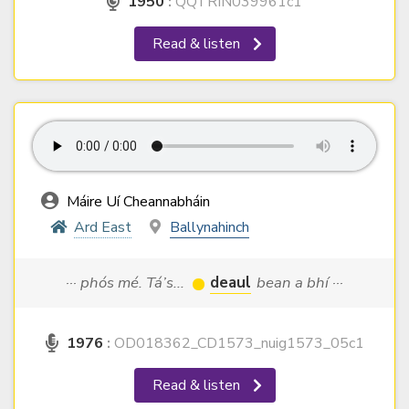
1950
:
QQTRIN039961c1
Read & listen
Máire Uí Cheannabháin
Ard East
Ballynahinch
··· phós mé. Tá’s...
deaul
bean a bhí ···
1976
:
OD018362_CD1573_nuig1573_05c1
Read & listen