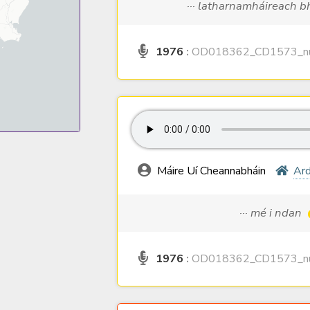
··· latharnamháireach b
1976
:
OD018362_CD1573_nu
Máire Uí Cheannabháin
Ard
··· mé i ndan
1976
:
OD018362_CD1573_nu