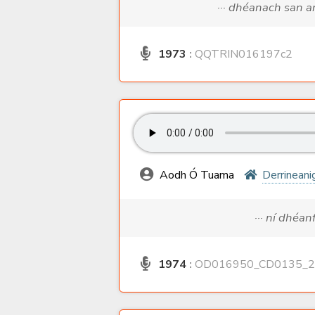
··· dhéanach san 
1973
:
QQTRIN016197c2
Aodh Ó Tuama
Derrineani
··· ní dhéa
1974
:
OD016950_CD0135_2