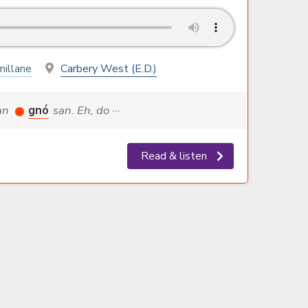
illane
Carbery West (E.D.)
 an
gnó
san. Eh, do ···
Read & listen