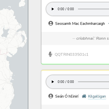
Seosamh Mac Eachmharcaigh
··· críobhnaí.’ Ronn 
QQTRIN033501c1
Seán Ó hEinirí
Kilgalligan