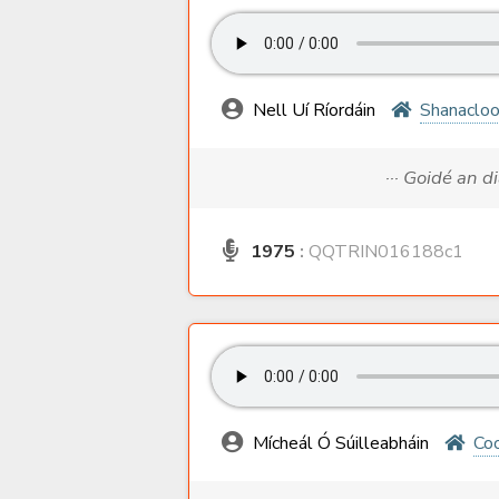
Nell Uí Ríordáin
Shanaclo
··· Goidé an d
1975
:
QQTRIN016188c1
Mícheál Ó Súilleabháin
Co