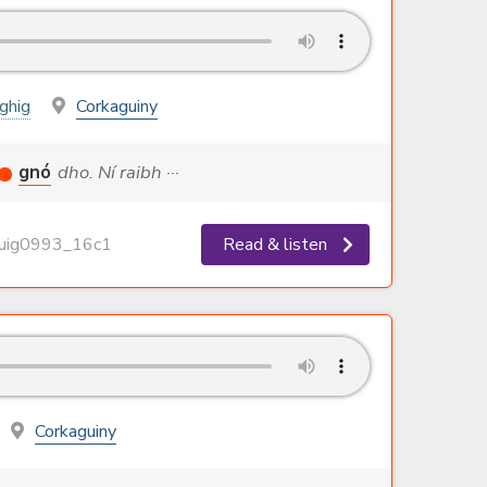
oghig
Corkaguiny
gnó
dho. Ní raibh ···
ig0993_16c1
Read & listen
Corkaguiny