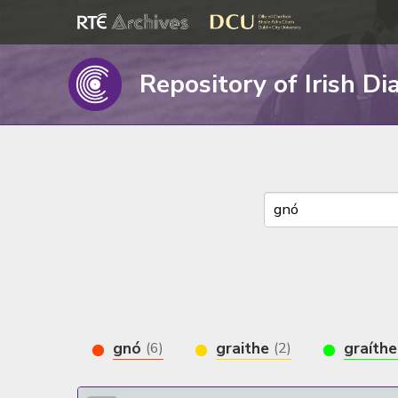
Repository of Irish Di
gnó
graithe
graíth
(6)
(2)