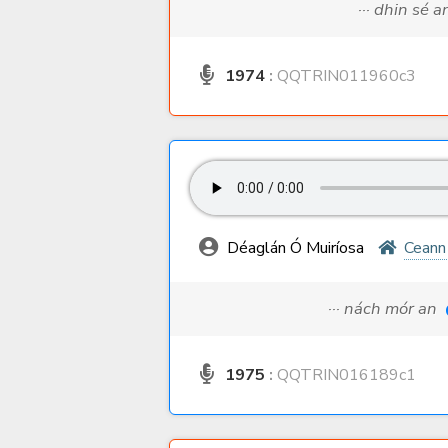
··· dhin sé 
1974
:
QQTRIN011960c3
Déaglán Ó Muiríosa
Ceann
··· nách mór an
1975
:
QQTRIN016189c1