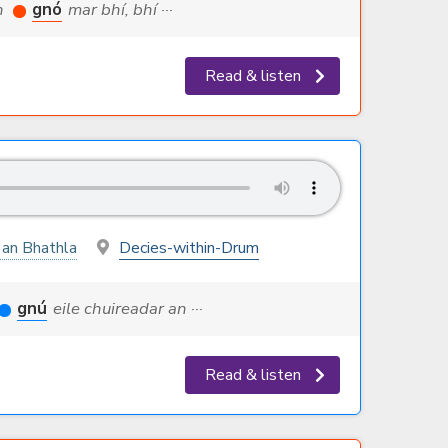
an
gnó
mar bhí, bhí ···
Read & listen
 an Bhathla
Decies-within-Drum
gnú
eile chuireadar an ···
Read & listen