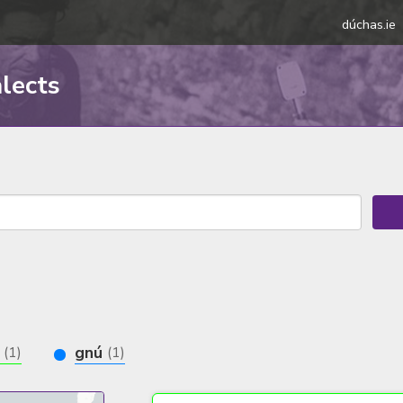
dúchas.ie
alects
e
gnú
(1)
(1)