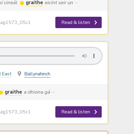
hí cineál
graithe
eicínt seir un ···
ig1573_05c1
Read & listen
 East
Ballynahinch
graithe
a dhiona gá ···
ig1573_05c1
Read & listen