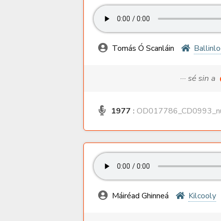
Tomás Ó Scanláin
Ballinl
··· sé sin a
1977
:
OD017786_CD0993_nu
Máiréad Ghinneá
Kilcooly