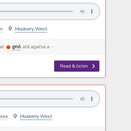
on
Muskerry West
ial
gnó
atá agatsa a ···
Read & listen
olea
Muskerry West