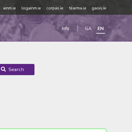
ainm.ie
logainm.ie
corpas.ie
téarma.ie
gaois.ie
Info
GA
EN
Search