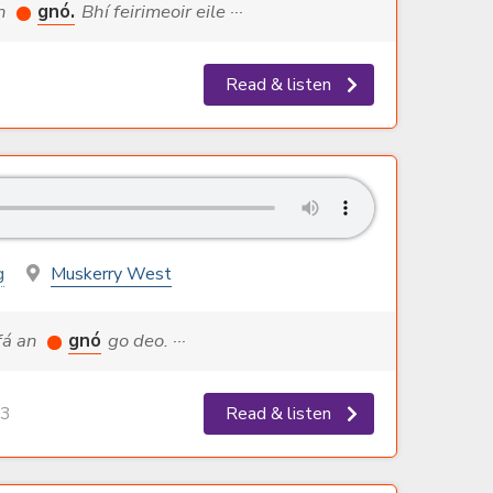
an
gnó.
Bhí feirimeoir eile ···
Read & listen
g
Muskerry West
nfá an
gnó
go deo. ···
3
Read & listen