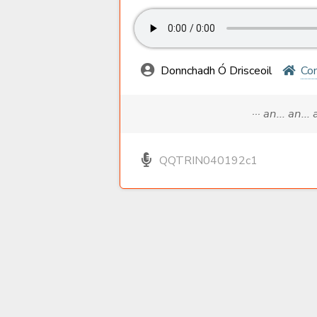
Donnchadh Ó Drisceoil
Com
··· an... an...
QQTRIN040192c1