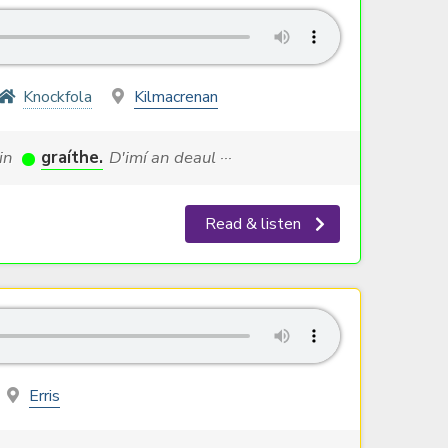
Knockfola
Kilmacrenan
sin
graíthe.
D'imí an deaul ···
Read & listen
Erris