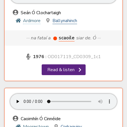
Seán Ó Clochartaigh
Ardmore
Ballynahinch
··· na fataí a
scaoile
siar de. Ó ···
1976
:
OD017119_CD0309_1c1
Read & listen
Caoimhín Ó Cinnéide
Moorestown
Corkaguiny