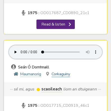
1975
:
OD017687_CD0890_21c1
Read & listen
Seán Ó Domhnaill
Maumanorig
Corkaguiny
··· sé mi, agus
scaoileach
liom an dtuigeann ···
1975
:
OD017715_CD0919_46c1