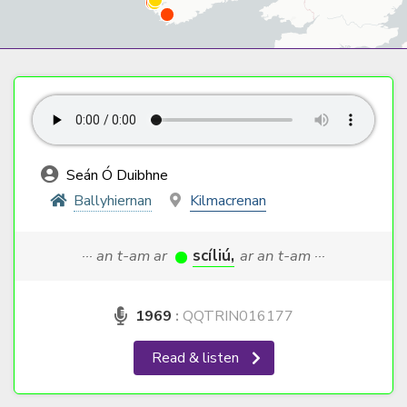
Seán Ó Duibhne
Ballyhiernan
Kilmacrenan
··· an t-am ar
scíliú,
ar an t-am ···
1969
:
QQTRIN016177
Read & listen