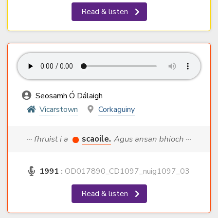
Read & listen
Seosamh Ó Dálaigh
Vicarstown
Corkaguiny
··· fhruist í a
scaoile.
Agus ansan bhíoch ···
1991
:
OD017890_CD1097_nuig1097_03
Read & listen