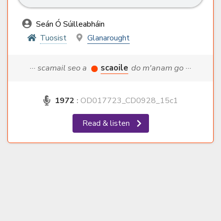
Seán Ó Súilleabháin
Tuosist
Glanarought
··· scamail seo a
scaoile
do m'anam go ···
1972
:
OD017723_CD0928_15c1
Read & listen