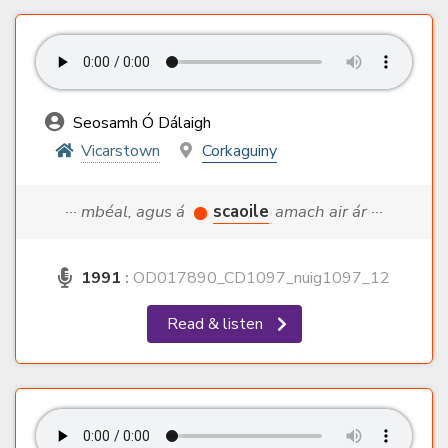
Seosamh Ó Dálaigh
Vicarstown
Corkaguiny
··· mbéal, agus á
scaoile
amach air ár ···
1991
:
OD017890_CD1097_nuig1097_12
Read & listen