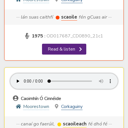
··· lán suas caithfí
scaoile
fén gCuas air ···
1975
:
OD017687_CD0890_21c1
Read & listen
Caoimhín Ó Cinnéide
Moorestown
Corkaguiny
··· canaí go faerúil,
scaoileach
fé dhó fé ···