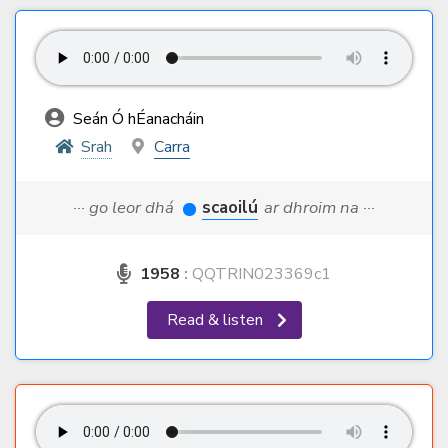
Seán Ó hÉanacháin
Srah
Carra
··· go leor dhá
scaoilú
ar dhroim na ···
1958
:
QQTRIN023369c1
Read & listen