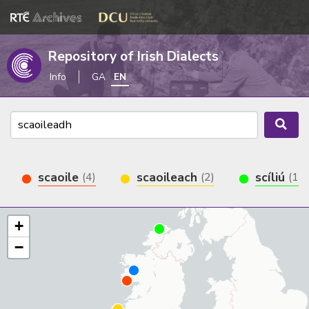
Repository of Irish Dialects
Info
GA
EN
scaoile
scaoileach
scíliú
(4)
(2)
(1)
+
−