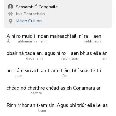
Seosamh Ó Conghaile
Inis Bearachain
Maigh Cuilinn
A
ní
ro muid
i
ndan
maireachtáil,
ní
ra
aen
Á
rabhamar
in
ann
raibh
aon
obair
ná
tada
án,
agus
ní
ro
aen
bhlas
eile
án
dada
ann,
raibh
aon
ann
an
t-ám
sin
ach
an
t-arm
héin,
bhí
suas
le
trí
t-am
féin,
chéad
nó
cheithre
chéad
as
eh
Conamara
ar
ceithre
Rinn
Mhór
an
t-ám
sin.
Agus
bhí
triúr
eile
le,
as
t-am