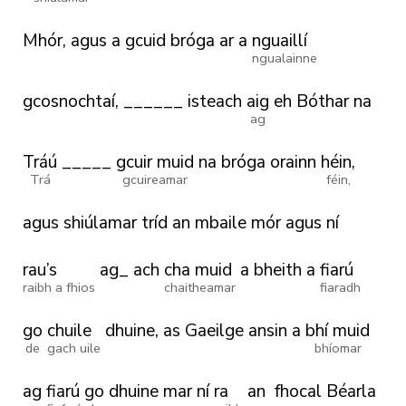
Mhór,
agus
a
gcuid
bróga
ar
a
nguaillí
ngualainne
gcosnochtaí,
______
isteach
aig
eh
Bóthar
na
ag
Tráú
_____
gcuir muid
na
bróga
orainn
héin,
Trá
gcuireamar
féin,
agus
shiúlamar
tríd
an
mbaile
mór
agus
ní
rau’s
ag_
ach
cha muid
a
bheith
a
fiarú
raibh a fhios
chaitheamar
fiaradh
go
chuile
dhuine,
as
Gaeilge
ansin
a
bhí muid
de
gach uile
bhíomar
ag
fiarú
go
dhuine
mar
ní
ra
an
fhocal
Béarla