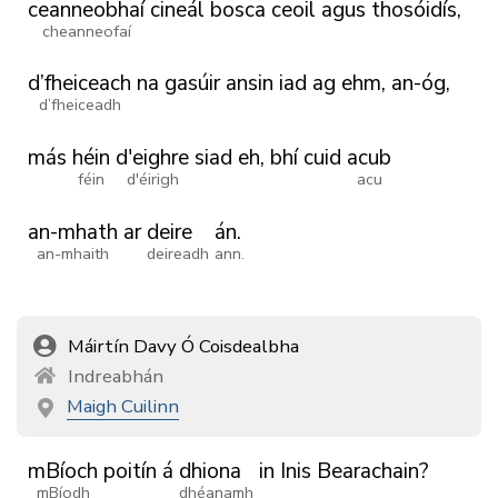
ceanneobhaí
cineál
bosca
ceoil
agus
thosóidís,
cheanneofaí
d’fheiceach
na
gasúir
ansin
iad
ag
ehm,
an-óg,
d’fheiceadh
más
héin
d'eighre
siad
eh,
bhí
cuid
acub
féin
d'éirigh
acu
an-mhath
ar
deire
án.
an-mhaith
deireadh
ann.
Máirtín Davy Ó Coisdealbha
Indreabhán
Maigh Cuilinn
mBíoch
poitín
á
dhiona
in
Inis
Bearachain?
mBíodh
dhéanamh