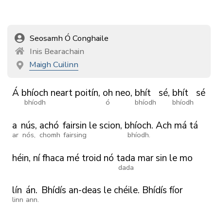
Seosamh Ó Conghaile
Inis Bearachain
Maigh Cuilinn
Á
bhíoch
neart
poitín,
oh
neo,
bhít
sé,
bhít
sé
bhíodh
ó
bhíodh
bhíodh
a
nús,
achó
fairsin
le
scion,
bhíoch.
Ach
má
tá
ar
nós,
chomh
fairsing
bhíodh.
héin,
ní
fhaca
mé
troid
nó
tada
mar
sin
le
mo
dada
lín
án.
Bhídís
an-deas
le
chéile.
Bhídís
fíor
linn
ann.