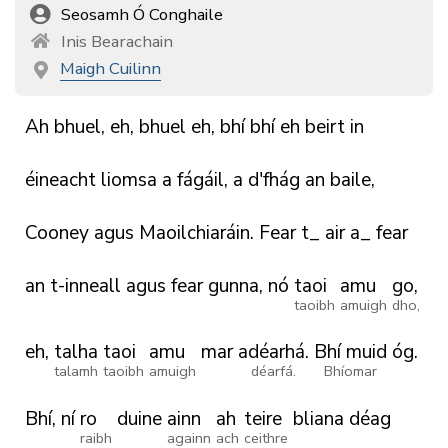
Seosamh Ó Conghaile
Inis Bearachain
Maigh Cuilinn
Ah
bhuel,
eh,
bhuel
eh,
bhí
bhí
eh
beirt
in
éineacht
liomsa
a
fágáil,
a
d'fhág
an
baile,
Cooney
agus
Maoilchiaráin.
Fear
t_
air
a_
fear
an
t-inneall
agus
fear
gunna,
nó
taoi
amu
go,
taoibh
amuigh
dho,
eh,
talha
taoi
amu
mar
adéarhá.
Bhí muid
óg.
talamh
taoibh
amuigh
déarfá.
Bhíomar
Bhí,
ní
ro
duine
ainn
ah
teire
bliana
déag
raibh
againn
ach
ceithre