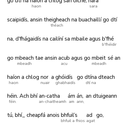
go
dtí
na
haíon
a
chlog
san
oíche,
hara
haon
sara
scaipidís,
ansin
theigheach
na
buachaillí
go
dtí
théach
na,
d'fhágaidís
na
cailíní
sa
mbaile
agus
b'fhé
b'fhéidir
go
mbeach
tae
ansin
acub
agus
go
mbeit
sé
an
mbeadh
acu
mbeadh
haíon
a
chlog
nor
a
ghóidís
go
dtína
dteach
haon
nuair
ghabhaidís
dtí na
héin.
Ach
bhí
an-catha
ám
án,
an
dtuigeann
féin.
an-chaitheamh
am
ann,
tú,
bhí_
cheapfá
anois
bhfuil’s
ad
go,
bhfuil a fhios
agat