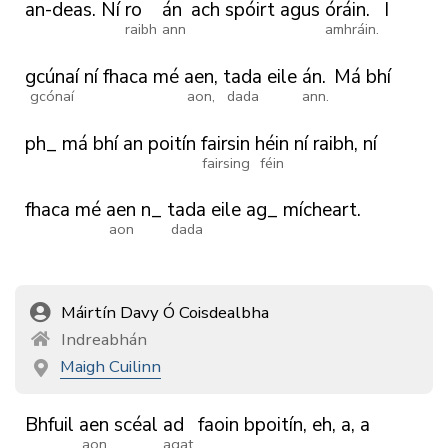
an-deas.
Ní
ro
án
ach
spóirt
agus
óráin.
I
raibh
ann
amhráin.
gcúnaí
ní
fhaca
mé
aen,
tada
eile
án.
Má
bhí
gcónaí
aon,
dada
ann.
ph_
má
bhí
an
poitín
fairsin
héin
ní
raibh,
ní
fairsing
féin
fhaca
mé
aen
n_
tada
eile
ag_
mícheart.
aon
dada
Máirtín Davy Ó Coisdealbha
Indreabhán
Maigh Cuilinn
Bhfuil
aen
scéal
ad
faoin
bpoitín,
eh,
a,
a
aon
agat