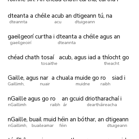
dteanta
a
chéile
acub
an
dtigeann
tú,
na
dteannta
acu
dtuigeann
gaeilgeorí
curtha
i
dteanta
a
chéile
agus
an
gaeilgeoirí
dteannta
chéad
chath
tosaí
acub,
agus
iad
a
thíocht
go
tosaithe
theacht
Gaille,
agus
nar
a
chuala
muide
go
ro
siad
i
Gaillimh,
nuair
muidne
raibh
nGaille
agus
go
ro
an
gcuid
driotharachaí
i
nGaillimh
raibh
ár
deartháireacha
nGaille,
buail muid
héin
an
bóthar,
an
dtigeann
nGaillimh,
buaileamar
féin
dtuigeann