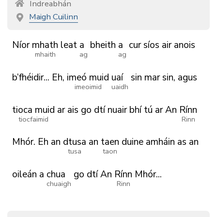
Indreabhán
Maigh Cuilinn
Níor
mhath
leat
a
bheith
a
cur
síos
air
anois
mhaith
ag
ag
b’fhéidir...
Eh,
imeó muid
uaí
sin
mar
sin,
agus
imeoimid
uaidh
tioca muid
ar
ais
go
dtí
nuair
bhí
tú
ar
An
Rínn
tiocfaimid
Rinn
Mhór.
Eh
an
dtusa
an
taen
duine
amháin
as
an
tusa
taon
oileán
a
chua
go
dtí
An
Rínn
Mhór...
chuaigh
Rinn