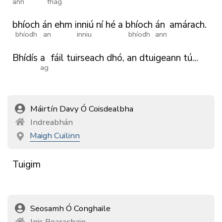
ann
fhág
bhíoch
án
ehm
inniú
ní
hé
a
bhíoch
án
amárach.
bhíodh
an
inniu
bhíodh
ann
Bhídís
a
fáil
tuirseach
dhó,
an
dtuigeann
tú...
ag
Máirtín Davy Ó Coisdealbha
Indreabhán
Maigh Cuilinn
Tuigim
Seosamh Ó Conghaile
Inis Bearachain