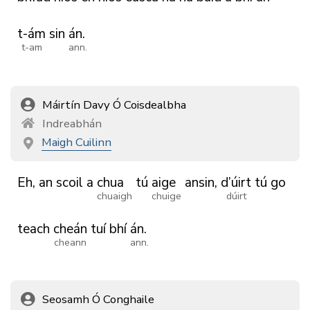
t-ám
sin
án.
t-am
ann.
Máirtín Davy Ó Coisdealbha
Indreabhán
Maigh Cuilinn
Eh,
an
scoil
a
chua
tú
aige
ansin,
d’úirt
tú
go
chuaigh
chuige
dúirt
teach
cheán
tuí
bhí
án.
cheann
ann.
Seosamh Ó Conghaile