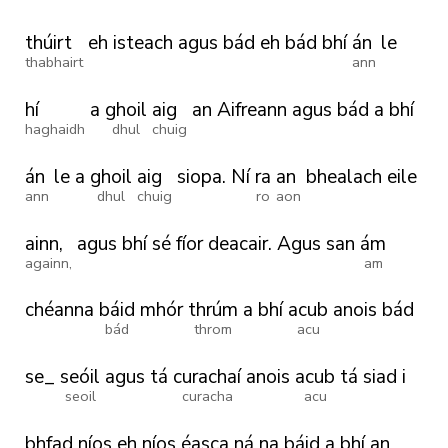
thúirt
eh
isteach
agus
bád
eh
bád
bhí
án
le
thabhairt
ann
hí
a
ghoil
aig
an
Aifreann
agus
bád
a
bhí
haghaidh
dhul
chuig
án
le
a
ghoil
aig
siopa.
Ní
ra
an
bhealach
eile
ann
dhul
chuig
ro
aon
ainn,
agus
bhí
sé
fíor
deacair.
Agus
san
ám
againn,
am
chéanna
báid
mhór
thrúm
a
bhí
acub
anois
bád
bád
throm
acu
se_
seóil
agus
tá
curachaí
anois
acub
tá
siad
i
seoil
curacha
acu
bhfad
níos
eh
níos
éasca
ná
na
báid
a
bhí
an