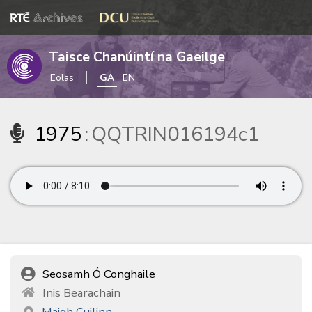
Taisce Chanúintí na Gaeilge
Eolas
GA
EN
1975
:
QQTRIN016194c1
Seosamh Ó Conghaile
Inis Bearachain
Maigh Cuilinn