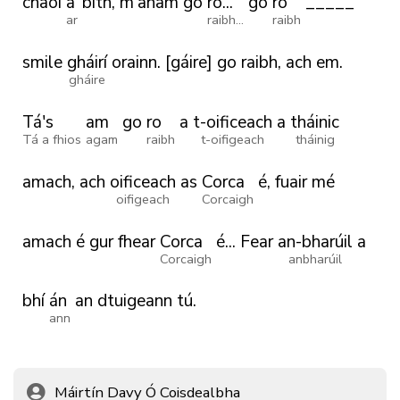
chaoi
a
bith,
m'anam
go
ro...
go
ro
_____
ar
raibh...
raibh
smile
gháirí
orainn.
[gáire]
go
raibh,
ach
em.
gháire
Tá's
am
go
ro
a
t-oificeach
a
tháinic
Tá a fhios
agam
raibh
t-oifigeach
tháinig
amach,
ach
oificeach
as
Corca
é,
fuair
mé
oifigeach
Corcaigh
amach
é
gur
fhear
Corca
é...
Fear
an-bharúil
a
Corcaigh
anbharúil
bhí
án
an
dtuigeann
tú.
ann
Máirtín Davy Ó Coisdealbha