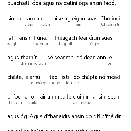
buachaillí
óga
agus
na
cailíní
óga
ansin
fadó,
sin
an
t-ám
a
ro
mise
ag
eighrí
suas.
Chruinní
t-am
raibh
éirí
Chruinnítí
isti
ansin
trúna,
theagach
fear
éicin
suas,
istigh
tráthnóna,
thagadh
éigin
agus
tharnít
sé
seanmhileóidean
ann
lé
tharraingíodh
le
chéile,
is
arnú
taoi
isti
go
chúpla
nóiméad
ar ndóigh
taobh
istigh
de
bhíoch
a
ro
air
an
mbaile
cruinní
ansin,
sean
bhíodh
raibh
ar
cruinnithe
agus
óg.
Agus
d'fhanaidís
ansin
go
dtí
b'fhéidir