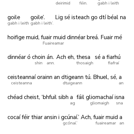
deirimid
féin.
gabh i leith
goile
goile’.
Lig
sé
isteach
go
dtí
béal
na
gabh i leith
gabh i leith’.
hoifige
muid,
fuair muid
dinnéar
breá.
Fuair
mé
Fuaireamar
dinnéar
ó
choin
án.
Ach
eh,
thesa
sé
a
fiarhú
shin
ann.
thosaigh
fiafraí
ceisteannaí
orainn
an
dtigeann
tú.
Bhuel,
sé,
a
ceisteanna
dtuigeann
an
chéad
cheist,
‘bhfuil
sibh
a
fáil
gliomachaí
isna
ag
gliomaigh
sna
cocaí
féir
thiar
ansin
i
gcúnaí.’
Ach,
fuair muid
a
gcónaí.’
fuaireamar
an