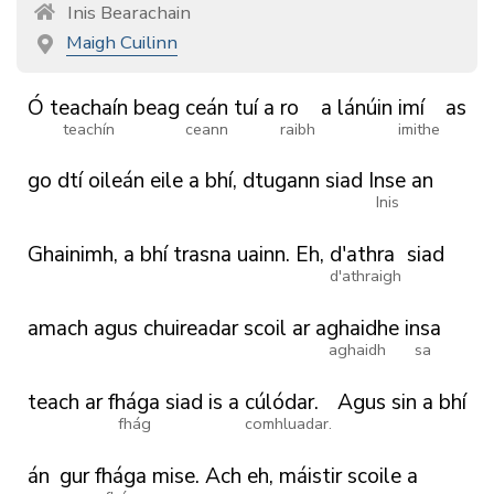
Inis Bearachain
Maigh Cuilinn
Ó
teachaín
beag
ceán
tuí
a
ro
a
lánúin
imí
as
teachín
ceann
raibh
imithe
go
dtí
oileán
eile
a
bhí,
dtugann
siad
Inse
an
Inis
Ghainimh,
a
bhí
trasna
uainn.
Eh,
d'athra
siad
d'athraigh
amach
agus
chuireadar
scoil
ar
aghaidhe
insa
aghaidh
sa
teach
ar
fhága
siad
is
a
cúlódar.
Agus
sin
a
bhí
fhág
comhluadar.
án
gur
fhága
mise.
Ach
eh,
máistir
scoile
a