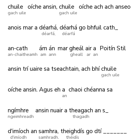
chuile
oíche
ansin,
chuile
oíche
ach
ach
anseo
gach uile
gach uile
anois
mar
a
déarhá,
déarhá
go
bhfuil
cath_
déarfá,
déarfá
an-cath
ám
án
mar
gheál
air
a
Poitín
Stil
an-chaitheamh
am
ann
gheall
ar
an
ansin
trí
uaire
sa
tseachtain,
ach
bhí
chuile
gach uile
oíche
ansin.
Agus
eh
a
chaoi
chéanna
sa
an
ngímhre
ansin
nuair
a
theagach
an
s_
ngeimhreadh
thagadh
d'imíoch
an
samhra,
theighdís
go
dtí
_______
d'imíodh
samhradh,
théidís