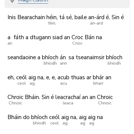
Inis
Bearachain
héin,
tá
sé,
baile
an-árd
é.
Sin
é
féin,
an-ard
a
fáth
a
dtugann
siad
an
Croc
Bán
na
an
Cnoc
seandaoine
a
bhíoch
án
sa
tseanaimsir
bhíoch
bhíodh
ann
bhíodh
eh,
ceól
aig
na,
e,
e,
acub
thuas
ar
bhár
an
ceol
ag
acu
bharr
Chroic
Bháin.
Sin
é
leacrachaí
an
an
Chroic
Chnoic
leaca
Chnoic
Bháin
do
bhíoch
ceól
aig
na,
aig
aig
na
bhíodh
ceol
ag
ag
ag