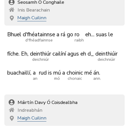
Seosamh Ó Conghaile
Inis Bearachain
Maigh Cuilinn
Bhuel
d'fhéatainnse
a
rá
go
ro
eh...
suas
le
d'fhéadfainnse
raibh
fíche.
Eh,
deinthiúr
cailíní
agus
eh
d_
deinthiúir
deichniúr
deichniúir
buachaillí,
a
rud
is
mú
a
choinic
mé
án.
an
mó
chonaic
ann.
Máirtín Davy Ó Coisdealbha
Indreabhán
Maigh Cuilinn