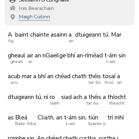
Inis Bearachain
Maigh Cuilinn
A
baint
chainte
asainn
a
dtuigeann
tú.
Mar
Ag
an
gheaul
air
an
nGaeilge
bhí
an-ríméad
t-ám
sin
gheall
ar
t-am
acub
mar
a
bhí
an
chéad
chath
théis
tosaí
a
acu
tar éis
tosú
an
dtuigeann
tú,
ní
ro
siad
ach
a théis
a
thíocht
raibh
tar éis
theacht
as
Bleá
Cliath,
an
t-ám
sin,
tiún
trí
mhí
Baile Átha
t-am
tuairim is
roimhe
sin.
An
chéad
chath
curtha,
curtha
i