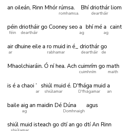
an
oileán,
Rinn
Mhór
rúmsa.
Bhí
driothár
liom
romhamsa.
deartháir
péin
driotháir
go
Cooney
seo
a
bhí
mé
a
caint
féin
deartháir
ag
ag
air
dhuine
eile
a
ro muid
in
é_
driothár
go
ar
rabhamar
deartháir
de
Mhaolchiaráin.
Ó
ní
hea.
Ach
cuimrím
go
math
cuimhním
maith
is
é
a
chaoi
’
shiúl muid
é.
D'fhága muid
a
ar
shiúlamar
D'fhágamar
an
baile
aig
an
maidin
Dé
Dúna
agus
ag
Domhnaigh
shiúl muid
isteach
go
dtí
an
go
dtí
An
Rinn
shiúlamar