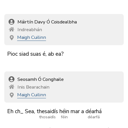
Máirtín Davy Ó Coisdealbha
Indreabhán
Maigh Cuilinn
Pioc
siad
suas
é,
ab
ea?
Seosamh Ó Conghaile
Inis Bearachain
Maigh Cuilinn
Eh
ch_
Sea,
thesaidís
héin
mar
a
déarhá
thosaidís
féin
déarfá