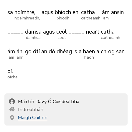
sa
ngímhre,
agus
bhíoch
eh,
catha
ám
ansin
ngeimhreadh,
bhíodh
caitheamh
am
_____
damsa
agus
ceól
_____
neart
catha
damhsa
ceol
caitheamh
ám
án
go
dtí
an
dó
dhéag
is
a
haen
a
chlog
san
am
ann
haon
oí.
oíche.
Máirtín Davy Ó Coisdealbha
Indreabhán
Maigh Cuilinn