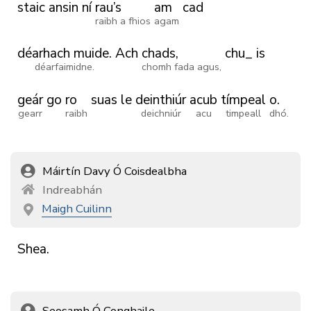
staic
ansin
ní
rau’s
am
cad
raibh a fhios
agam
déarhach muide.
Ach
chads,
chu_
is
déarfaimidne.
chomh fada agus,
geár
go
ro
suas
le
deinthiúr
acub
tímpeal
o.
gearr
raibh
deichniúr
acu
timpeall
dhó.
Máirtín Davy Ó Coisdealbha
Indreabhán
Maigh Cuilinn
Shea.
Seosamh Ó Conghaile