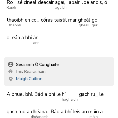
Ro
sé
cineál
deacair
agaí,
abair,
Joe
anois,
ó
Raibh
agaibh,
thaoibh
eh
co_
córas
taistil
mar
gheál
go
thaobh
gheall
gur
oileán
a
bhí
án.
ann.
Seosamh Ó Conghaile
Inis Bearachain
Maigh Cuilinn
A
bhuel
bhí.
Bád
a
bhí
le
hí
gach
ru_
le
haghaidh
gach
rud
a
dhéana.
Bád
a
bhí
leis
an
múin
a
dhéanamh.
móin