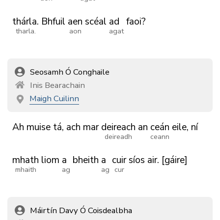
thárla.
Bhfuil
aen
scéal
ad
faoi?
tharla.
aon
agat
Seosamh Ó Conghaile
Inis Bearachain
Maigh Cuilinn
Ah
muise
tá,
ach
mar
deireach
an
ceán
eile,
ní
deireadh
ceann
mhath
liom
a
bheith
a
cuir
síos
air.
[gáire]
mhaith
ag
ag
cur
Máirtín Davy Ó Coisdealbha