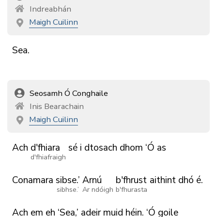
Indreabhán
Maigh Cuilinn
Sea.
Seosamh Ó Conghaile
Inis Bearachain
Maigh Cuilinn
Ach
d'fhiara
sé
i
dtosach
dhom
‘Ó
as
d'fhiafraigh
Conamara
sibse.’
Arnú
b'fhrust
aithint
dhó
é.
sibhse.’
Ar ndóigh
b'fhurasta
Ach
em
eh
‘Sea,’
adeir muid
héin.
‘Ó
goile