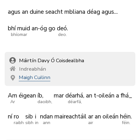
agus
an
duine
seacht
mbliana
déag
agus...
bhí muid
an-óg
go
deó.
bhíomar
deo.
Máirtín Davy Ó Coisdealbha
Indreabhán
Maigh Cuilinn
Am
éigean
íb,
mar
déarhá,
an
t-oileán
a
fhá_
Ar
daoibh,
déarfá,
ní
ro
sib
i
ndan
maireachtáil
ar
an
oileán
héin.
raibh
sibh
in
ann
air
féin.