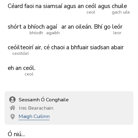
Céard
faoi
na
siamsaí
agus
an
ceól
agus
chuile
ceol
gach uile
shórt
a
bhíoch
agaí
ar
an
oileán.
Bhí
go
leór
bhíodh
agaibh
leor
ceóilteoirí
air,
cé
chaoi
a
bhfuair
siadsan
abair
ceoltóirí
eh
an
ceól.
ceol.
Seosamh Ó Conghaile
Inis Bearachain
Maigh Cuilinn
Ó
niú...