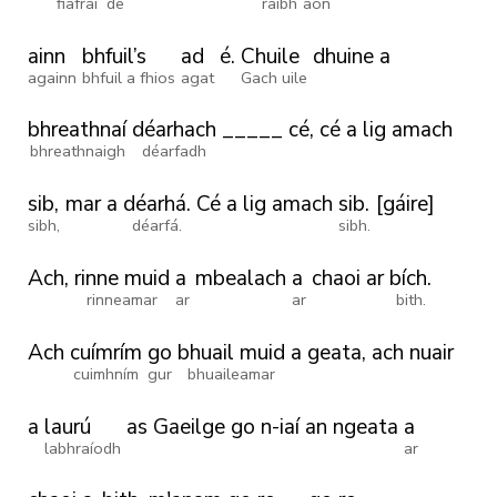
fiafraí
de
raibh
aon
ainn
bhfuil’s
ad
é.
Chuile
dhuine
a
againn
bhfuil a fhios
agat
Gach uile
bhreathnaí
déarhach
_____
cé,
cé
a
lig
amach
bhreathnaigh
déarfadh
sib,
mar
a
déarhá.
Cé
a
lig
amach
sib.
[gáire]
sibh,
déarfá.
sibh.
Ach,
rinne muid
a
mbealach
a
chaoi
ar
bích.
rinneamar
ar
ar
bith.
Ach
cuímrím
go
bhuail muid
a
geata,
ach
nuair
cuimhním
gur
bhuaileamar
a
laurú
as
Gaeilge
go
n-iaí
an
ngeata
a
labhraíodh
ar