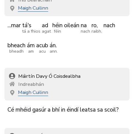
Maigh Cuilinn
...mar
tá's
ad
héin
oileán
na
ro,
nach
tá a fhios
agat
féin
nach
raibh,
bheach
ám
acub
án.
bheadh
am
acu
ann.
Máirtín Davy Ó Coisdealbha
Indreabhán
Maigh Cuilinn
Cé
mhéid
gasúr
a
bhí
in
éindí
leatsa
sa
scoil?