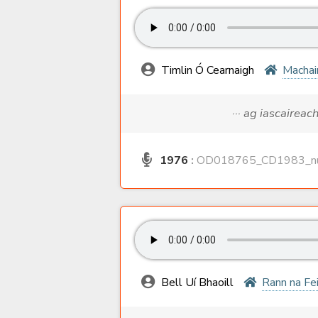
Timlin Ó Cearnaigh
Machai
··· ag iascaireac
1976
:
OD018765_CD1983_nu
Bell Uí Bhaoill
Rann na Fe