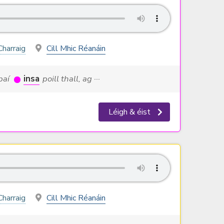
Charraig
Cill Mhic Réanáin
obaí
insa
poill thall, ag ···
Léigh & éist
Charraig
Cill Mhic Réanáin