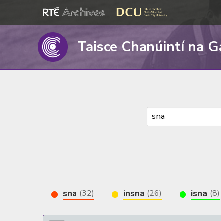
Taisce Chanúintí na G
sna
insna
isna
(32)
(26)
(8)