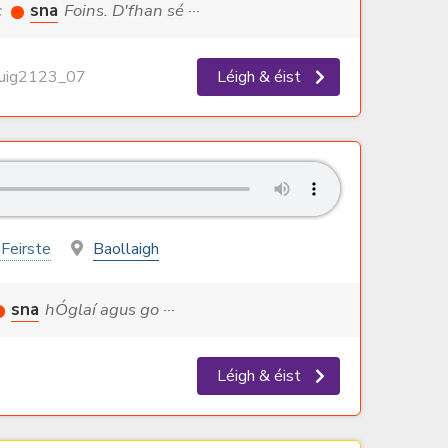
c
sna
Foins. D'fhan sé ···
ig2123_07
Léigh & éist
 Feirste
Baollaigh
sna
hÓglaí agus go ···
Léigh & éist