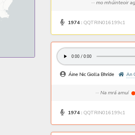
··· mo mhúinteoir 
1974
:
QQTRIN016199c1
Áine Nic Giolla Bhríde
An 
··· Na mrá amuí
1974
:
QQTRIN016199c1