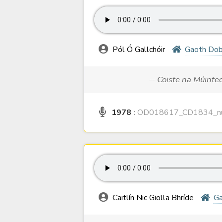
Pól Ó Gallchóir
Gaoth Dob
··· Coiste na Múinteo
1978
:
OD018617_CD1834_nu
Caitlín Nic Giolla Bhríde
Ga