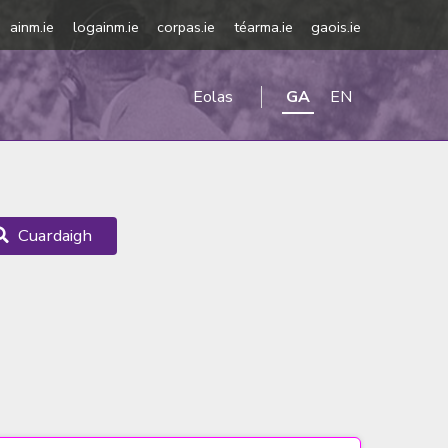
ainm.ie
logainm.ie
corpas.ie
téarma.ie
gaois.ie
Eolas
GA
EN
Cuardaigh