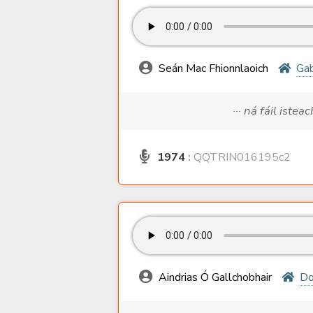
Seán Mac Fhionnlaoich
Ga
··· ná fáil istea
1974
:
QQTRIN016195c2
Aindrias Ó Gallchobhair
Do