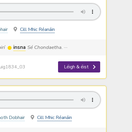
hair
Cill Mhic Réanáin
irí
insna
Sé Chondaetha. ···
ig1834_03
Léigh & éist
oth Dobhair
Cill Mhic Réanáin