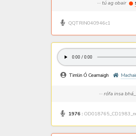
··· tú ag obair
QQTRIN040946c1
Timlin Ó Cearnaigh
Machai
··· rófa insa bhá
1976
:
OD018765_CD1983_nu