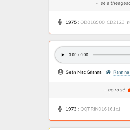
··· sé a theagas
1975
:
OD018900_CD2123_nu
Seán Mac Grianna
Rann na
··· go ro sé
1973
:
QQTRIN016161c1