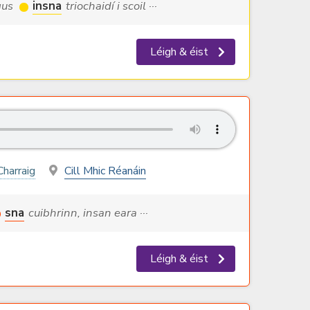
agus
insna
triochaidí i scoil ···
Léigh & éist
Charraig
Cill Mhic Réanáin
sna
cuibhrinn, insan eara ···
Léigh & éist