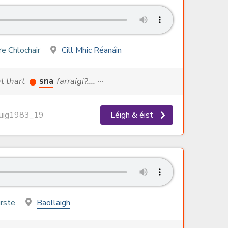
re Chlochair
Cill Mhic Réanáin
ht thart
sna
farraigí?.... ···
ig1983_19
Léigh & éist
irste
Baollaigh