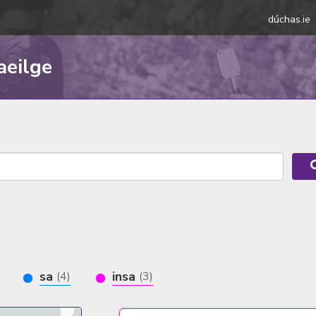
dúchas.ie
aeilge
sa
insa
(4)
(3)