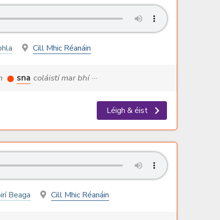
bhla
Cill Mhic Réanáin
ch
sna
coláistí mar bhí ···
Léigh & éist
irí Beaga
Cill Mhic Réanáin