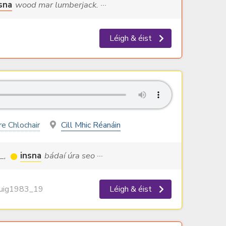
sna
wood mar lumberjack. ···
Léigh & éist
re Chlochair
Cill Mhic Réanáin
__,
insna
bádaí úra seo ···
ig1983_19
Léigh & éist