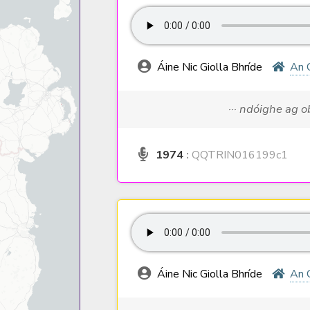
Áine Nic Giolla Bhríde
An 
··· ndóighe ag 
1974
:
QQTRIN016199c1
Áine Nic Giolla Bhríde
An 