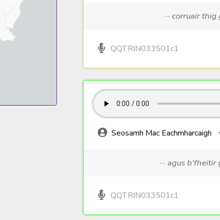
··· corruair thig
QQTRIN033501c1
Seosamh Mac Eachmharcaigh
··· agus b'fheitir
QQTRIN033501c1