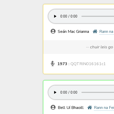
Seán Mac Grianna
Rann na
··· chuir leis go
1973
:
QQTRIN016161c1
Bell Uí Bhaoill
Rann na Fe