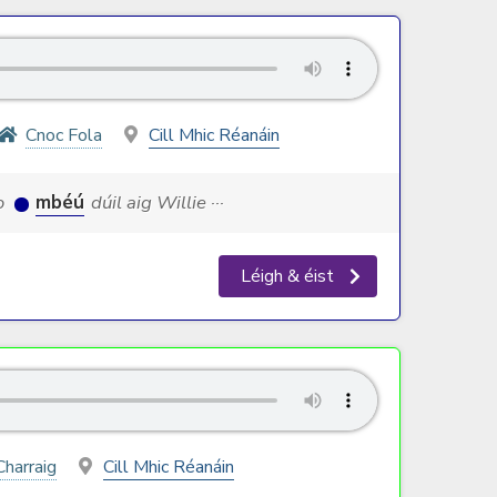
Cnoc Fola
Cill Mhic Réanáin
go
mbéú
dúil aig Willie ···
Léigh & éist
Charraig
Cill Mhic Réanáin