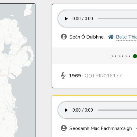
Seán Ó Duibhne
Baile Thia
··· na na na
1969
:
QQTRIN016177
Seosamh Mac Eachmharcaigh