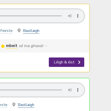
 Feirste
Baollaigh
mbeit
sé ina ghasúr ···
Léigh & éist
irste
Baollaigh