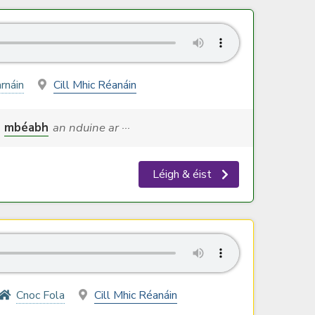
rnáin
Cill Mhic Réanáin
mbéabh
an nduine ar ···
Léigh & éist
Cnoc Fola
Cill Mhic Réanáin