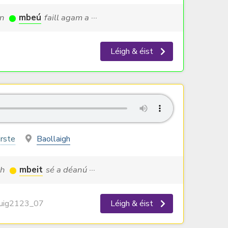
an
mbeú
faill agam a ···
Léigh & éist
irste
Baollaigh
ch
mbeit
sé a déanú ···
ig2123_07
Léigh & éist