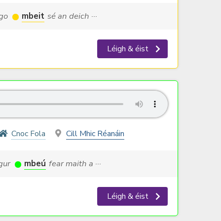
 go
mbeit
sé an deich ···
Léigh & éist
Cnoc Fola
Cill Mhic Réanáin
 gur
mbeú
fear maith a ···
Léigh & éist