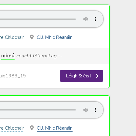
re Chlochair
Cill Mhic Réanáin
mbeú
ceacht fólamaí ag ···
ig1983_19
Léigh & éist
re Chlochair
Cill Mhic Réanáin