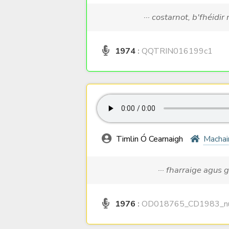
··· costarnot, b'fhéidir
1974
:
QQTRIN016199c1
Timlin Ó Cearnaigh
Machai
··· fharraige agus 
1976
:
OD018765_CD1983_nu