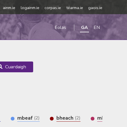
ainm.ie
logainm.ie
corpas.ie
téarma.ie
gaois.ie
Eolas
GA
EN
Cuardaigh
mbeaf
bheach
mbéit
)
(2)
(2)
(1)