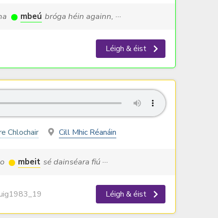
 na
mbeú
bróga héin againn, ···
Léigh & éist
re Chlochair
Cill Mhic Réanáin
go
mbeit
sé dainséara fiú ···
ig1983_19
Léigh & éist