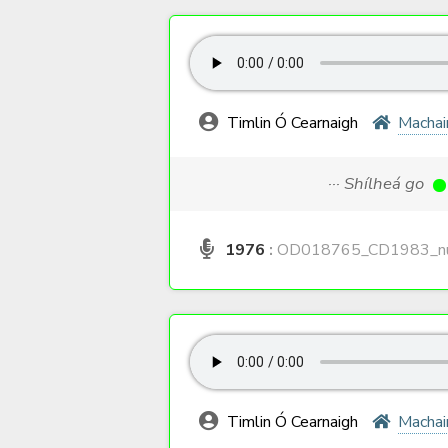
Timlin Ó Cearnaigh
Machai
··· Shílheá go
1976
:
OD018765_CD1983_nu
Timlin Ó Cearnaigh
Machai