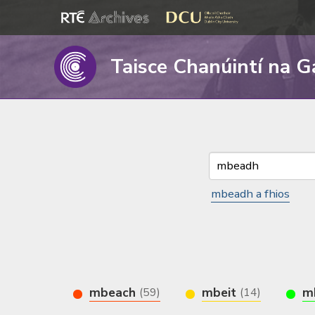
Taisce Chanúintí na G
mbeadh a fhios
mbeach
mbeit
m
(59)
(14)