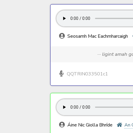
Seosamh Mac Eachmharcaigh
··· ligint amah 
QQTRIN033501c1
Áine Nic Giolla Bhríde
An 