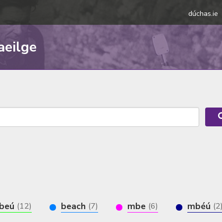
dúchas.ie
aeilge
beú
beach
mbe
mbéú
(12)
(7)
(6)
(2