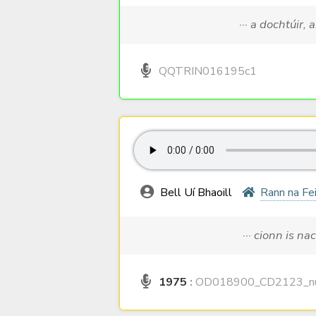
··· a dochtúir, 
QQTRIN016195c1
Bell Uí Bhaoill
Rann na Fe
··· cionn is na
1975
:
OD018900_CD2123_nu