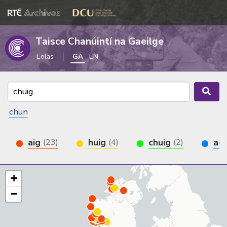
Taisce Chanúintí na Gaeilge
Eolas
GA
EN
chun
aig
huig
chuig
ag
(23)
(4)
(2)
+
−