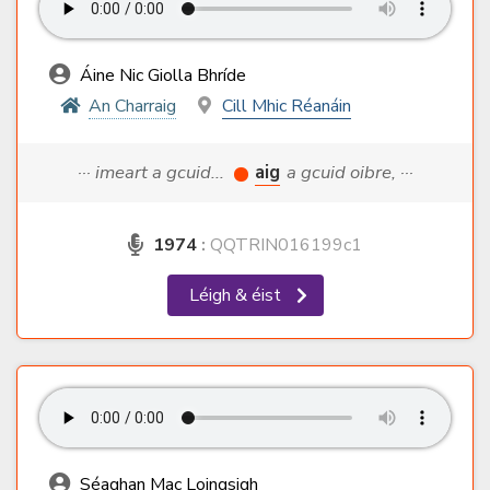
Áine Nic Giolla Bhríde
An Charraig
Cill Mhic Réanáin
··· imeart a gcuid...
aig
a gcuid oibre, ···
1974
:
QQTRIN016199c1
Léigh & éist
Séaghan Mac Loingsigh