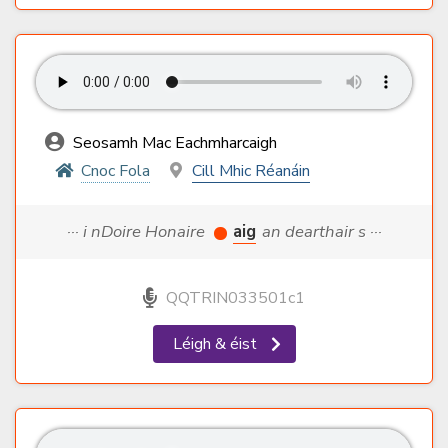
Seosamh Mac Eachmharcaigh
Cnoc Fola
Cill Mhic Réanáin
··· i nDoire Honaire
aig
an dearthair s ···
QQTRIN033501c1
Léigh & éist