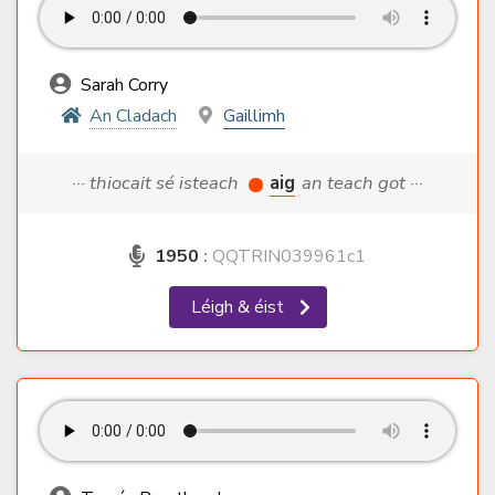
Sarah Corry
An Cladach
Gaillimh
··· thiocait sé isteach
aig
an teach got ···
1950
:
QQTRIN039961c1
Léigh & éist