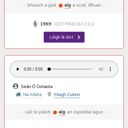
··· bheach a goil
aig
a scoil. Bhuel ···
1969
:
QQTRIN016131c2
Léigh & éist
Seán Ó Conaola
Na hAille
Maigh Cuilinn
··· súil le páistí
aig
an ospidéal agus ···