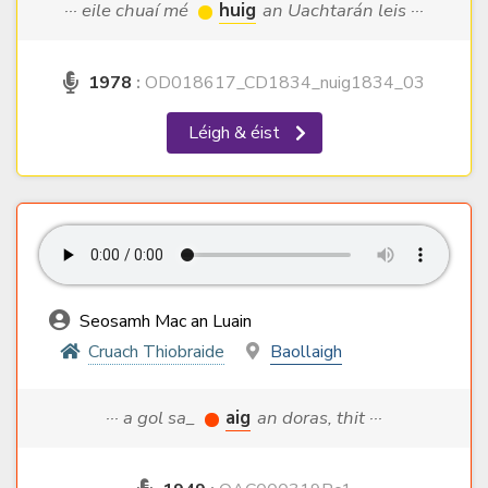
··· eile chuaí mé
huig
an Uachtarán leis ···
1978
:
OD018617_CD1834_nuig1834_03
Léigh & éist
Seosamh Mac an Luain
Cruach Thiobraide
Baollaigh
··· a gol sa_
aig
an doras, thit ···