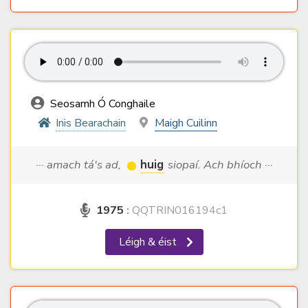
Seosamh Ó Conghaile
Inis Bearachain
Maigh Cuilinn
··· amach tá's ad,
huig
siopaí. Ach bhíoch ···
1975
:
QQTRIN016194c1
Léigh & éist