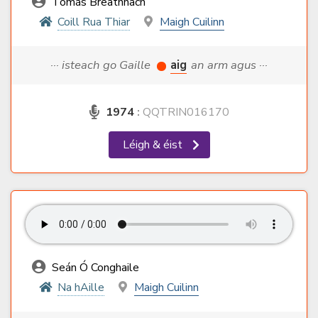
Tomás Breathnach
Coill Rua Thiar
Maigh Cuilinn
··· isteach go Gaille
aig
an arm agus ···
1974
:
QQTRIN016170
Léigh & éist
Seán Ó Conghaile
Na hAille
Maigh Cuilinn