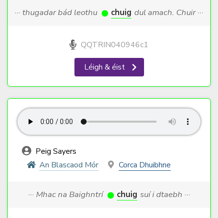
··· thugadar bád leothu
chuig
dul amach. Chuir ···
QQTRIN040946c1
Léigh & éist
Peig Sayers
An Blascaod Mór
Corca Dhuibhne
··· Mhac na Baighntrí
chuig
suí i dtaebh ···