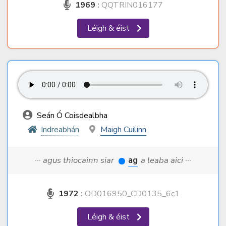
1969
:
QQTRIN016177
Léigh & éist
Seán Ó Coisdealbha
Indreabhán
Maigh Cuilinn
··· agus thiocainn siar
ag
a leaba aici ···
1972
:
OD016950_CD0135_6c1
Léigh & éist