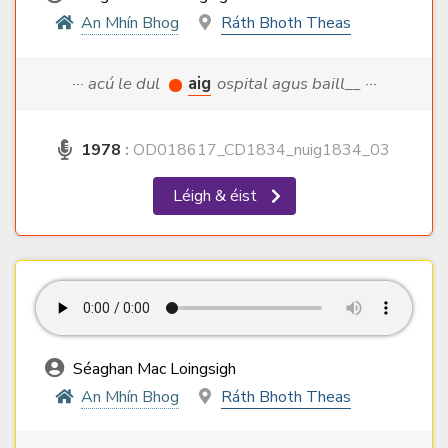
An Mhín Bhog
Ráth Bhoth Theas
··· acú le dul
aig
ospital agus baill__ ···
1978
:
OD018617_CD1834_nuig1834_03
Léigh & éist
Séaghan Mac Loingsigh
An Mhín Bhog
Ráth Bhoth Theas