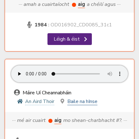
··· amah a cuairtaíocht
aig
a chéilí agus ···
1984
:
OD016902_CD0085_31c1
Léigh & éist
Máire Uí Cheannabháin
An Aird Thoir
Baile na hInse
··· mé air cuairt
aig
mo shean-charbhacht #?. ···