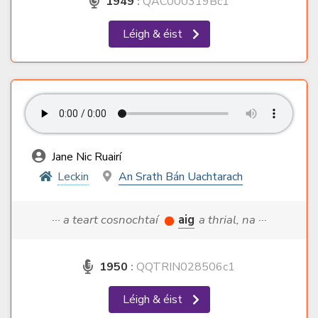
1949
:
QAC000319Bc1
Léigh & éist
Jane Nic Ruairí
Leckin
An Srath Bán Uachtarach
··· a teart cosnochtaí
aig
a thrial, na ···
1950
:
QQTRIN028506c1
Léigh & éist