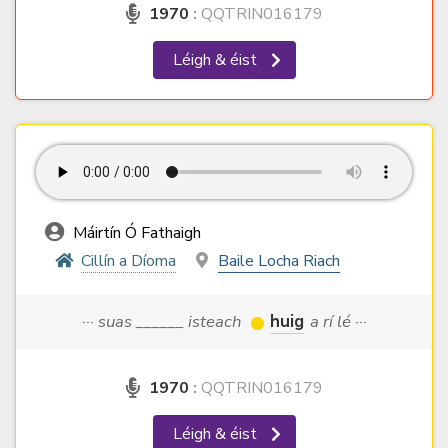
1970
:
QQTRIN016179
Léigh & éist
Máirtín Ó Fathaigh
Cillín a Díoma
Baile Locha Riach
··· suas ______ isteach
huig
a rí lé ···
1970
:
QQTRIN016179
Léigh & éist