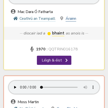
Mac Dara Ó Fatharta
Ceathrú an Teampaill
Árainn
··· diocair iad a
bhaint
as anois is ···
1970
:
QQTRIN016178
Léigh & éist
Moss Martin