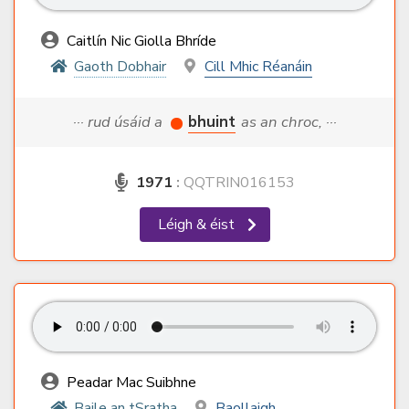
Caitlín Nic Giolla Bhríde
Gaoth Dobhair
Cill Mhic Réanáin
··· rud úsáid a
bhuint
as an chroc, ···
1971
:
QQTRIN016153
Léigh & éist
Peadar Mac Suibhne
Baile an tSratha
Baollaigh