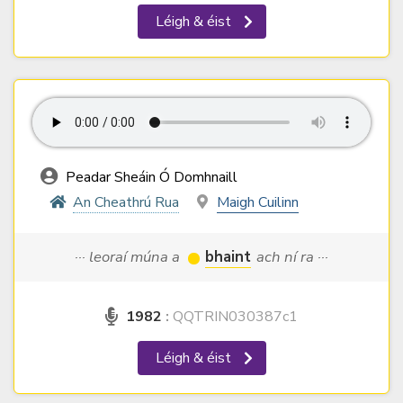
Léigh & éist
Peadar Sheáin Ó Domhnaill
An Cheathrú Rua
Maigh Cuilinn
··· leoraí múna a
bhaint
ach ní ra ···
1982
:
QQTRIN030387c1
Léigh & éist