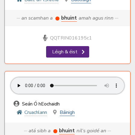
··· an scamhan a
bhuint
amah agus rinn ···
QQTRIN016195c1
Léigh & éist
Seán Ó hEochaidh
Cruachlann
Báinigh
··· atá sibh a
bhuint
níl’s goidé an ···