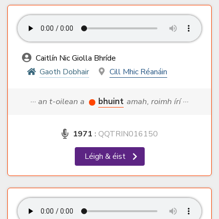
Caitlín Nic Giolla Bhríde
Gaoth Dobhair
Cill Mhic Réanáin
··· an t-oilean a
bhuint
amah, roimh írí ···
1971
:
QQTRIN016150
Léigh & éist