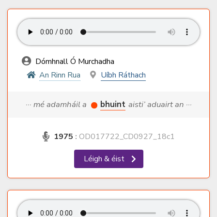
Dómhnall Ó Murchadha
An Rinn Rua
Uíbh Ráthach
··· mé adamháil a
bhuint
aisti’ aduairt an ···
1975
:
OD017722_CD0927_18c1
Léigh & éist