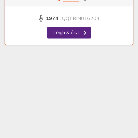
1974
:
QQTRIN016204
Léigh & éist