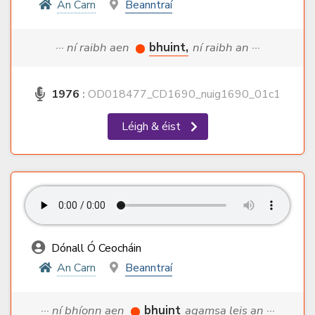
An Carn
Beanntraí
··· ní raibh aen
bhuint,
ní raibh an ···
1976
:
OD018477_CD1690_nuig1690_01c1
Léigh & éist
Dónall Ó Ceocháin
An Carn
Beanntraí
··· ní bhíonn aen
bhuint
agamsa leis an ···