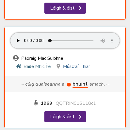
Léigh & éist
Pádraig Mac Suibhne
Baile Mhic Íre
Múscraí Thiar
··· cúig duaiseanna a
bhuint
amach. ···
1969
:
QQTRIN016118c1
Léigh & éist