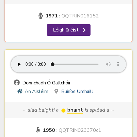
1971
:
QQTRIN016152
Léigh & éist
Donnchadh Ó Gallchóir
An Aisléim
Buiríos Umhaill
··· siad baightí a
bhaint
is spléad a ···
1958
:
QQTRIN023370c1