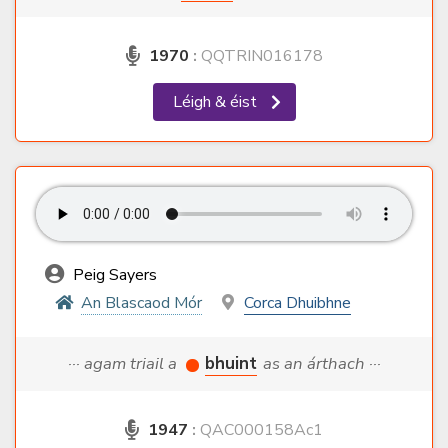
1970
:
QQTRIN016178
Léigh & éist
Peig Sayers
An Blascaod Mór
Corca Dhuibhne
··· agam triail a
bhuint
as an árthach ···
1947
:
QAC000158Ac1