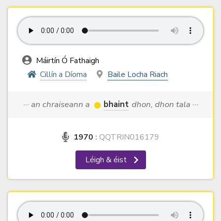
Máirtín Ó Fathaigh
Cillín a Díoma
Baile Locha Riach
··· an chraiseann a
bhaint
dhon, dhon tala ···
1970
:
QQTRIN016179
Léigh & éist