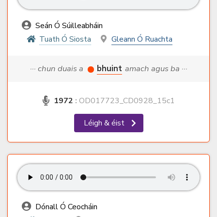
Seán Ó Súilleabháin
Tuath Ó Siosta
Gleann Ó Ruachta
··· chun duais a
bhuint
amach agus ba ···
1972
:
OD017723_CD0928_15c1
Léigh & éist
Dónall Ó Ceocháin