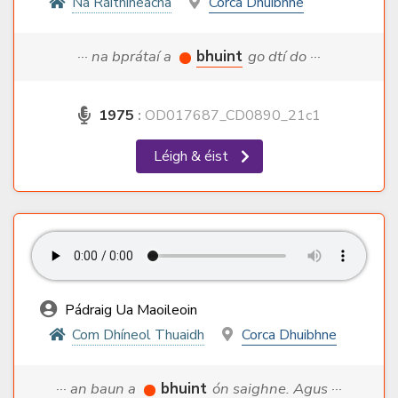
Na Ráithíneacha
Corca Dhuibhne
··· na bprátaí a
bhuint
go dtí do ···
1975
:
OD017687_CD0890_21c1
Léigh & éist
Pádraig Ua Maoileoin
Com Dhíneol Thuaidh
Corca Dhuibhne
··· an baun a
bhuint
ón saighne. Agus ···