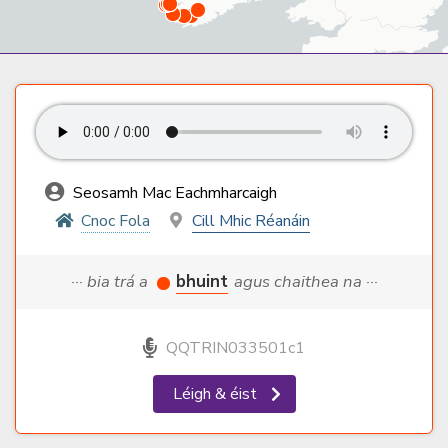
Seosamh Mac Eachmharcaigh
Cnoc Fola
Cill Mhic Réanáin
··· bia trá a
bhuint
agus chaithea na ···
QQTRIN033501c1
Léigh & éist