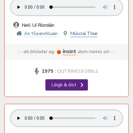
Nell Uí Ríordáin
An tSeanchluain
Múscraí Thiar
··· do bhíodar ag
ínsint
dom roimis sin ···
1975
:
QQTRIN016188c1
Léigh & éist