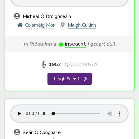
Mícheál Ó Droighneáin
Coisméig Mór
Maigh Cuilinn
··· ní fhéatainn a
ínseacht
i gceart duit ···
1952
:
QAC001457A
Léigh & éist
Seán Ó Conghaile