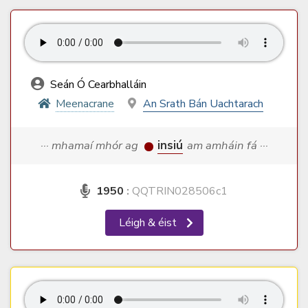
Seán Ó Cearbhalláin
Meenacrane
An Srath Bán Uachtarach
··· mhamaí mhór ag
insiú
am amháin fá ···
1950
:
QQTRIN028506c1
Léigh & éist