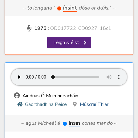
··· to iongana ’
ínsint
dósa ar dtúis.’ ···
1975
:
OD017722_CD0927_18c1
Léigh & éist
Aindrias Ó Muimhneacháin
Gaorthadh na Péice
Múscraí Thiar
··· agus Mícheál á
ínsin
conas mar do ···