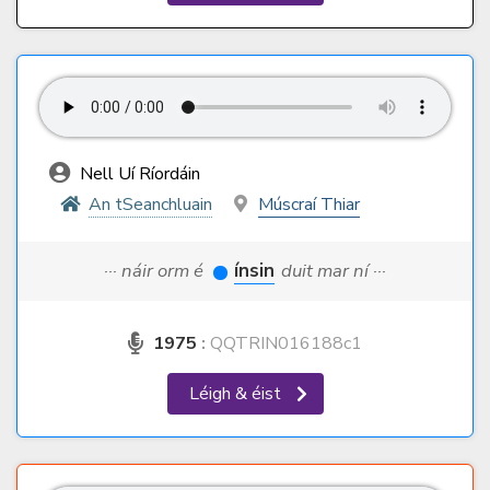
Nell Uí Ríordáin
An tSeanchluain
Múscraí Thiar
··· náir orm é
ínsin
duit mar ní ···
1975
:
QQTRIN016188c1
Léigh & éist