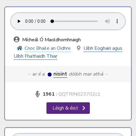
Mícheál Ó Maoldhomhnaigh
Cnoc Bhaile an Oidhre
Uíbh Eoghain agus
Uíbh Fhathaidh Thiar
··· ar é a
nisint
dóibh mar athá ···
1961
:
QQTRIN023702c1
Léigh & éist