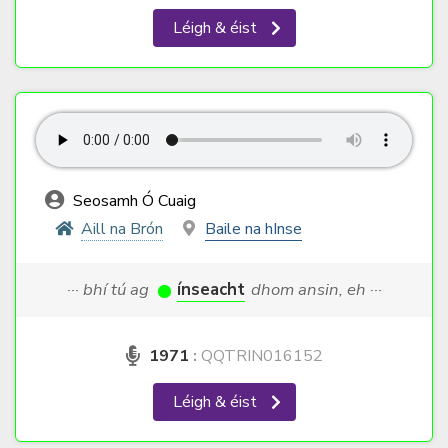
Léigh & éist
Seosamh Ó Cuaig
Aill na Brón
Baile na hInse
··· bhí tú ag
ínseacht
dhom ansin, eh ···
1971
:
QQTRIN016152
Léigh & éist