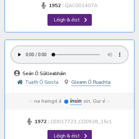
1952
:
QAC001407A
Léigh & éist
Seán Ó Súilleabháin
Tuath Ó Siosta
Gleann Ó Ruachta
··· na haingil á
ínsin
sin, Gur é ···
1972
:
OD017723_CD0928_15c1
Léigh & éist