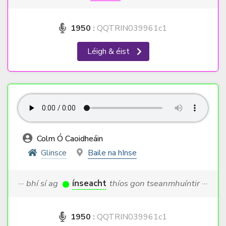
1950
:
QQTRIN039961c1
Léigh & éist
Colm Ó Caoidheáin
Glinsce
Baile na hInse
··· bhí sí ag
ínseacht
thíos gon tseanmhuíntir ···
1950
:
QQTRIN039961c1