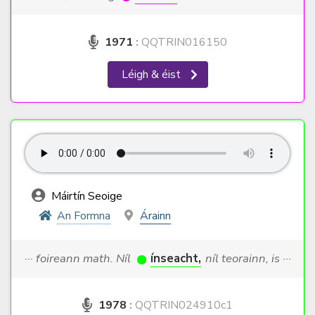
1971
:
QQTRIN016150
Léigh & éist
Máirtín Seoige
An Formna
Árainn
··· foireann math. Níl
ínseacht,
níl teorainn, is ···
1978
:
QQTRIN024910c1