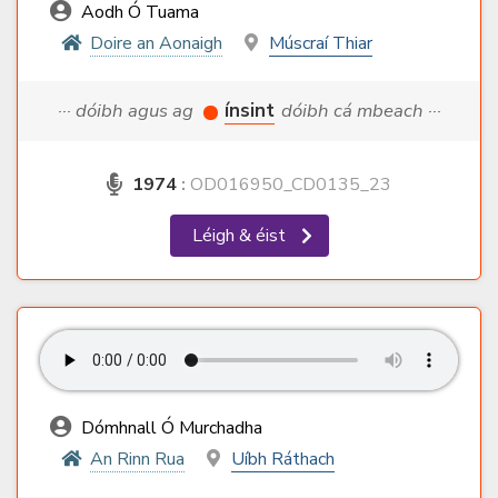
Aodh Ó Tuama
Doire an Aonaigh
Múscraí Thiar
··· dóibh agus ag
ínsint
dóibh cá mbeach ···
1974
:
OD016950_CD0135_23
Léigh & éist
Dómhnall Ó Murchadha
An Rinn Rua
Uíbh Ráthach