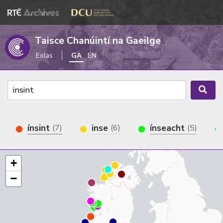
Taisce Chanúintí na Gaeilge
Eolas
GA
EN
ínsint
inse
ínseacht
(7)
(6)
(5)
+
−