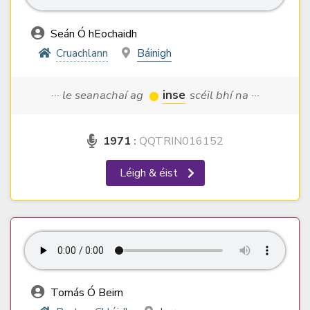
Seán Ó hEochaidh
Cruachlann
Báinigh
··· le seanachaí ag
inse
scéil bhí na ···
1971
:
QQTRIN016152
Léigh & éist
Tomás Ó Beirn