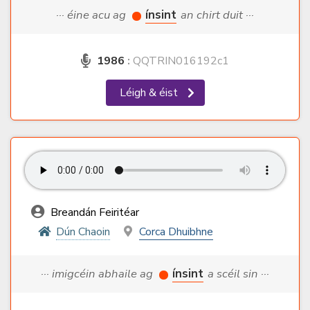
··· éine acu ag
ínsint
an chirt duit ···
1986
:
QQTRIN016192c1
Léigh & éist
Breandán Feiritéar
Dún Chaoin
Corca Dhuibhne
··· imigcéin abhaile ag
ínsint
a scéil sin ···