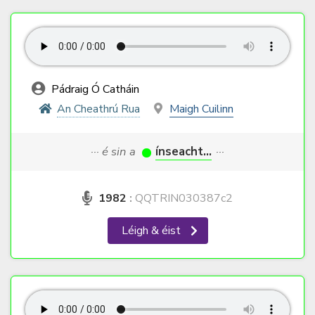
Pádraig Ó Catháin
An Cheathrú Rua
Maigh Cuilinn
··· é sin a
ínseacht...
···
1982
:
QQTRIN030387c2
Léigh & éist