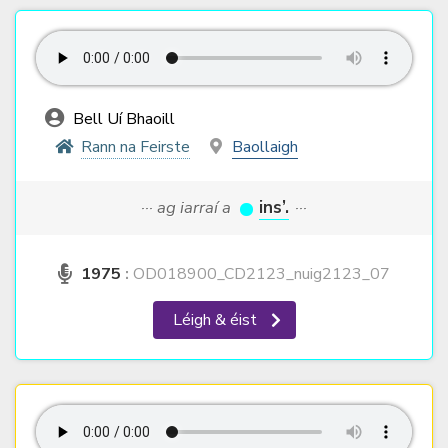
Bell Uí Bhaoill
Rann na Feirste
Baollaigh
··· ag iarraí a
ins’.
···
1975
:
OD018900_CD2123_nuig2123_07
Léigh & éist