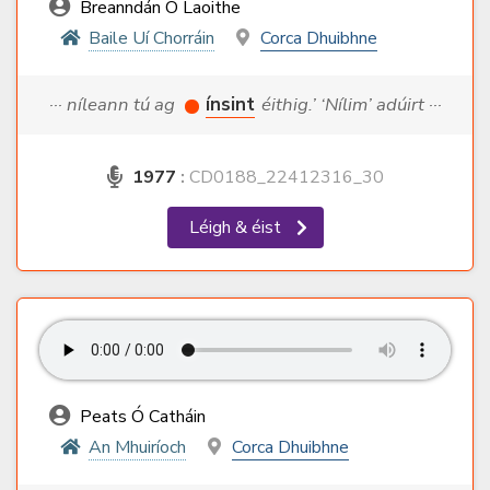
Breanndán Ó Laoithe
Baile Uí Chorráin
Corca Dhuibhne
··· níleann tú ag
ínsint
éithig.’ ‘Nílim’ adúirt ···
1977
:
CD0188_22412316_30
Léigh & éist
Peats Ó Catháin
An Mhuiríoch
Corca Dhuibhne