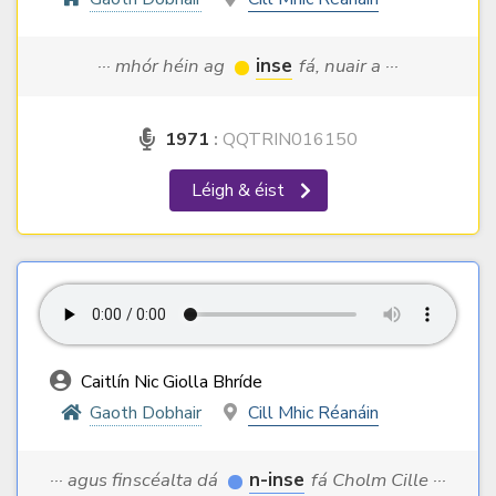
··· mhór héin ag
inse
fá, nuair a ···
1971
:
QQTRIN016150
Léigh & éist
Caitlín Nic Giolla Bhríde
Gaoth Dobhair
Cill Mhic Réanáin
··· agus finscéalta dá
n-inse
fá Cholm Cille ···