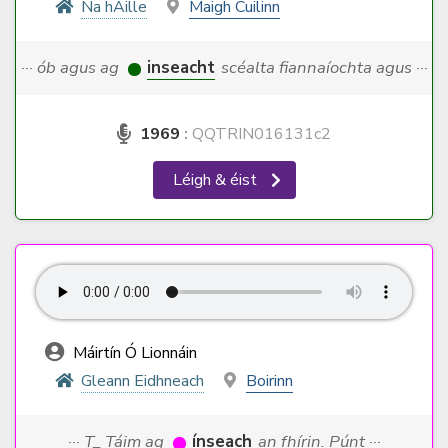
Na hAille
Maigh Cuilinn
··· ób agus ag
inseacht
scéalta fiannaíochta agus ···
1969
:
QQTRIN016131c2
Léigh & éist
Máirtín Ó Lionnáin
Gleann Eidhneach
Boirinn
··· T_ Táim ag
ínseach
an fhírin. Púnt ···