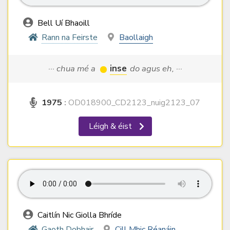
Bell Uí Bhaoill
Rann na Feirste
Baollaigh
··· chua mé a
inse
do agus eh, ···
1975
:
OD018900_CD2123_nuig2123_07
Léigh & éist
Caitlín Nic Giolla Bhríde
Gaoth Dobhair
Cill Mhic Réanáin