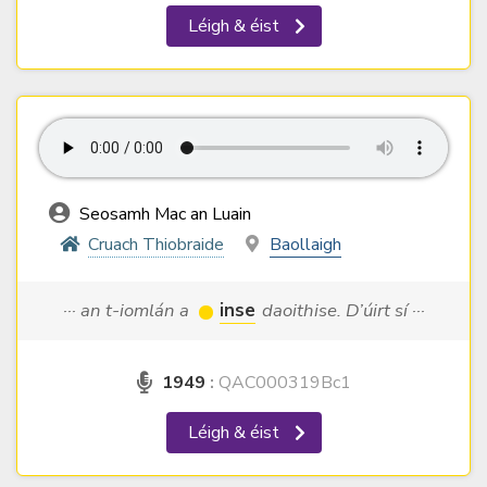
Léigh & éist
Seosamh Mac an Luain
Cruach Thiobraide
Baollaigh
··· an t-iomlán a
inse
daoithise. D’úirt sí ···
1949
:
QAC000319Bc1
Léigh & éist