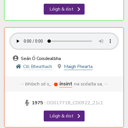
Léigh & éist
Seán Ó Coisdealbha
Cill Bheathach
Maigh Fhearta
··· bhíoch sé s_
ínsint
na scéalta sa, ···
1975
:
OD017718_CD0922_21c1
Léigh & éist