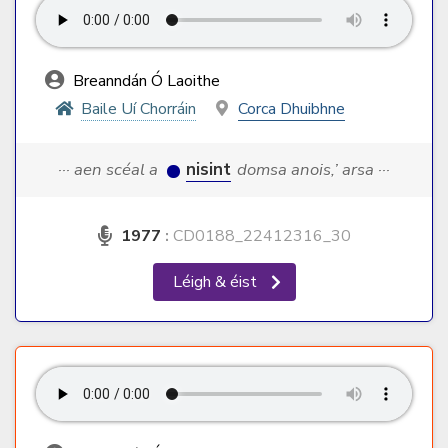
Breanndán Ó Laoithe
Baile Uí Chorráin
Corca Dhuibhne
··· aen scéal a
nisint
domsa anois,’ arsa ···
1977
:
CD0188_22412316_30
Léigh & éist