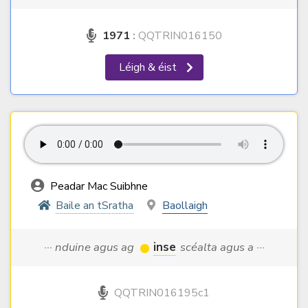
1971
:
QQTRIN016150
Léigh & éist
Peadar Mac Suibhne
Baile an tSratha
Baollaigh
··· nduine agus ag
inse
scéalta agus a ···
QQTRIN016195c1