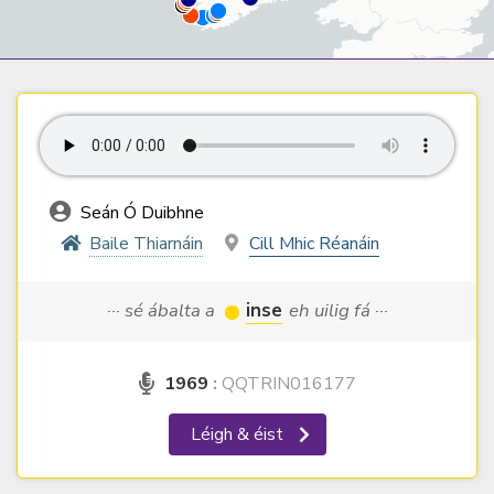
Seán Ó Duibhne
Baile Thiarnáin
Cill Mhic Réanáin
··· sé ábalta a
inse
eh uilig fá ···
1969
:
QQTRIN016177
Léigh & éist