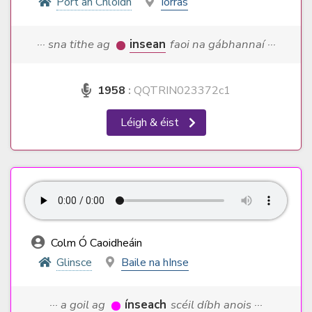
Port an Chlóidh
Iorras
··· sna tithe ag
insean
faoi na gábhannaí ···
1958
:
QQTRIN023372c1
Léigh & éist
Colm Ó Caoidheáin
Glinsce
Baile na hInse
··· a goil ag
ínseach
scéil díbh anois ···