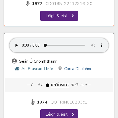
1977
:
CD0188_22412316_30
Léigh & éist
Seán Ó Criomhthainn
An Blascaod Mór
Corca Dhuibhne
··· é... é a
dh’ínsint
duit. Is é ···
1974
:
QQTRIN016203c1
Léigh & éist