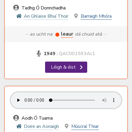
Tadhg Ó Donnchadha
An Ghlaise Bhuí Thoir
Barraigh Mhóra
··· as ucht na
leaur
dá chuid atá ···
1949
:
QAC001593Ac1
Léigh & éist
Aodh Ó Tuama
Doire an Aonaigh
Múscraí Thiar