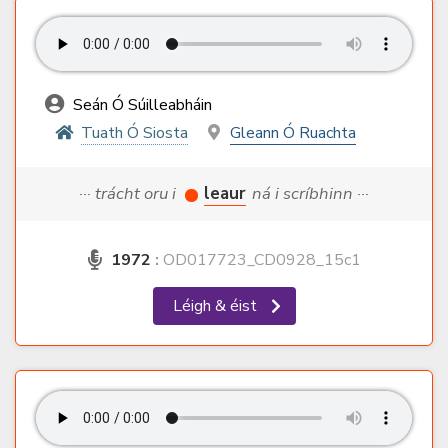
Seán Ó Súilleabháin
Tuath Ó Siosta
Gleann Ó Ruachta
··· trácht oru i
leaur
ná i scríbhinn ···
1972
:
OD017723_CD0928_15c1
Léigh & éist