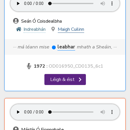
Seán Ó Coisdealbha
Indreabhán
Maigh Cuilinn
··· má léann mise
leabhar
mhath a Sheáin, ···
1972
:
OD016950_CD0135_6c1
Léigh & éist
Máirtín Ó Fionnghaile