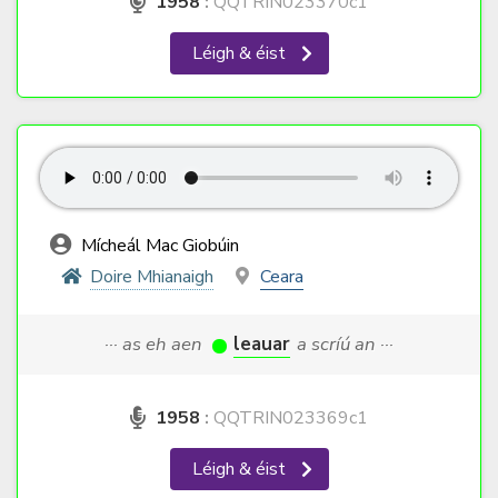
1958
:
QQTRIN023370c1
Léigh & éist
Mícheál Mac Giobúin
Doire Mhianaigh
Ceara
··· as eh aen
leauar
a scríú an ···
1958
:
QQTRIN023369c1
Léigh & éist