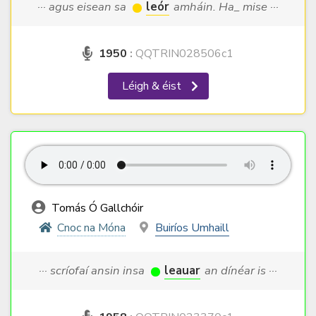
··· agus eisean sa
leór
amháin. Ha_ mise ···
1950
:
QQTRIN028506c1
Léigh & éist
Tomás Ó Gallchóir
Cnoc na Móna
Buiríos Umhaill
··· scríofaí ansin insa
leauar
an dínéar is ···