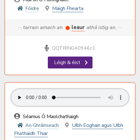
Fóidre
Maigh Fhearta
··· tarrain amach an
leaur
athá istig an. ···
QQTRIN040946c1
Léigh & éist
Séamus Ó Maolchathaigh
An Ghráinseach
Uíbh Eoghain agus Uíbh
Fhathaidh Thiar