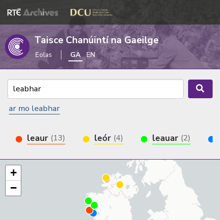
Taisce Chanúintí na Gaeilge
Eolas
GA
EN
ar mo leabhar
leaur
leór
leauar
(13)
(4)
(2)
+
−