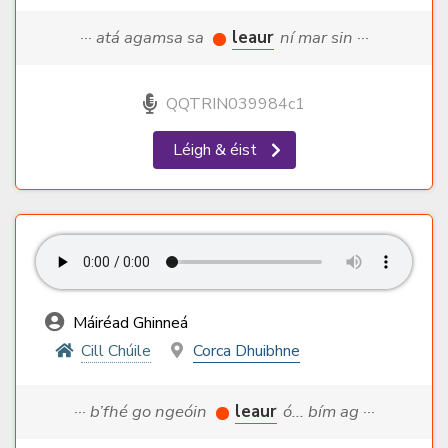
··· atá agamsa sa
leaur
ní mar sin ···
QQTRIN039984c1
Léigh & éist
Máiréad Ghinneá
Cill Chúile
Corca Dhuibhne
··· b’fhé go ngeóin
leaur
ó... bím ag ···