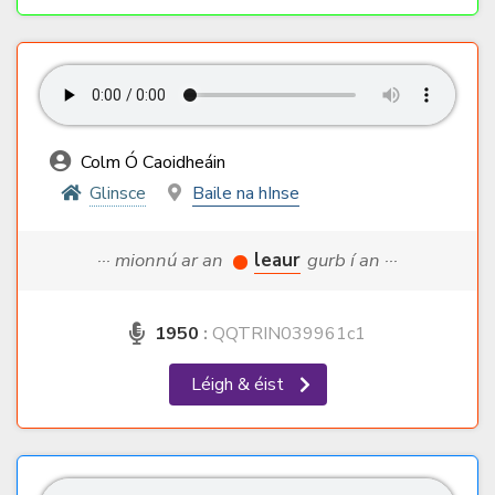
Colm Ó Caoidheáin
Glinsce
Baile na hInse
··· mionnú ar an
leaur
gurb í an ···
1950
:
QQTRIN039961c1
Léigh & éist