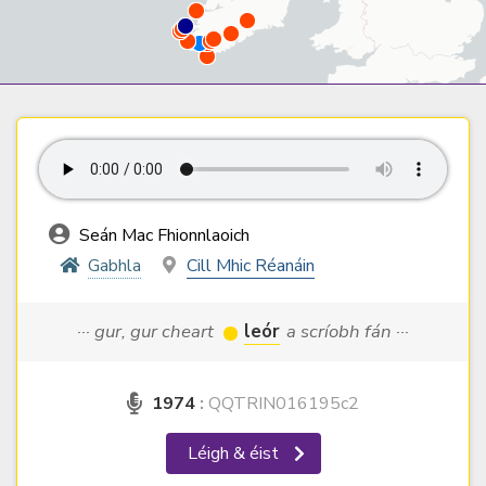
Seán Mac Fhionnlaoich
Gabhla
Cill Mhic Réanáin
··· gur, gur cheart
leór
a scríobh fán ···
1974
:
QQTRIN016195c2
Léigh & éist