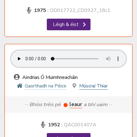
1975
:
OD017722_CD0927_18c1
Léigh & éist
Aindrias Ó Muimhneacháin
Gaorthadh na Péice
Múscraí Thiar
··· Bhíos tréis pé
leaur
a bhí uaim ···
1952
:
QAC001407A