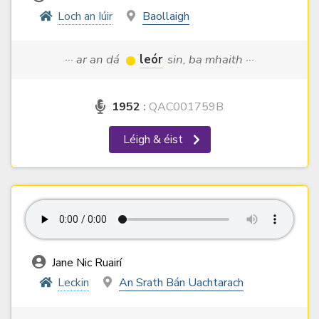
Loch an Iúir
Baollaigh
··· ar an dá
leór
sin, ba mhaith ···
1952
:
QAC001759B
Léigh & éist
Jane Nic Ruairí
Leckin
An Srath Bán Uachtarach