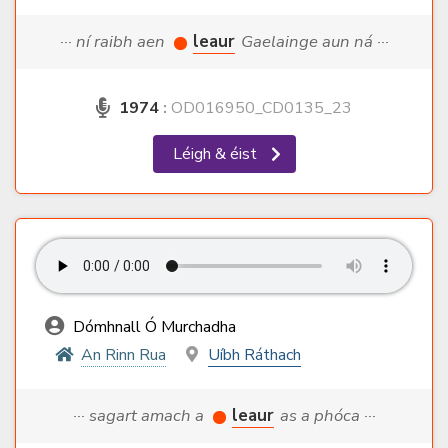
··· ní raibh aen
leaur
Gaelainge aun ná ···
1974
:
OD016950_CD0135_23
Léigh & éist
Dómhnall Ó Murchadha
An Rinn Rua
Uíbh Ráthach
··· sagart amach a
leaur
as a phóca ···