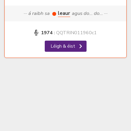
··· á raibh sa
leaur
agus do... do... ···
1974
:
QQTRIN011960c1
Léigh & éist