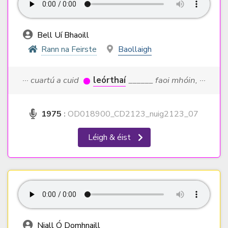
Bell Uí Bhaoill
Rann na Feirste
Baollaigh
··· cuartú a cuid
leórthaí
______ faoi mhóin, ···
1975
:
OD018900_CD2123_nuig2123_07
Léigh & éist
Niall Ó Domhnaill