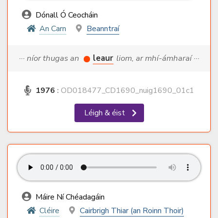
Dónall Ó Ceocháin
An Carn
Beanntraí
··· níor thugas an
leaur
liom, ar mhí-ámharaí ···
1976
:
OD018477_CD1690_nuig1690_01c1
Léigh & éist
Máire Ní Chéadagáin
Cléire
Cairbrigh Thiar (an Roinn Thoir)