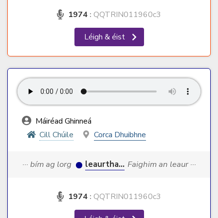
1974
:
QQTRIN011960c3
Léigh & éist
Máiréad Ghinneá
Cill Chúile
Corca Dhuibhne
··· bím ag lorg
leaurtha...
Faighim an leaur ···
1974
:
QQTRIN011960c3