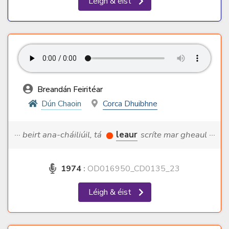
Léigh & éist
Breandán Feiritéar
Dún Chaoin
Corca Dhuibhne
··· beirt ana-cháiliúil, tá
leaur
scríte mar gheaul ···
1974
:
OD016950_CD0135_23
Léigh & éist