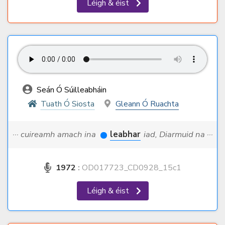
Léigh & éist
Seán Ó Súilleabháin
Tuath Ó Siosta
Gleann Ó Ruachta
··· cuireamh amach ina
leabhar
iad, Diarmuid na ···
1972
:
OD017723_CD0928_15c1
Léigh & éist