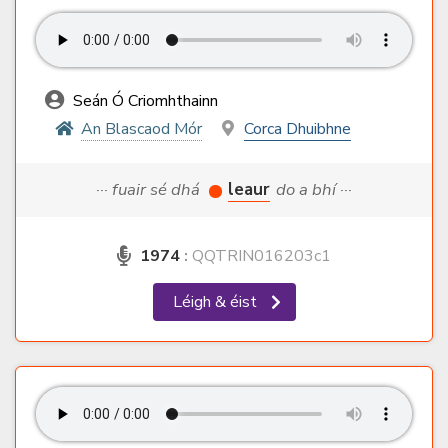
Seán Ó Criomhthainn
An Blascaod Mór
Corca Dhuibhne
··· fuair sé dhá
leaur
do a bhí ···
1974
:
QQTRIN016203c1
Léigh & éist