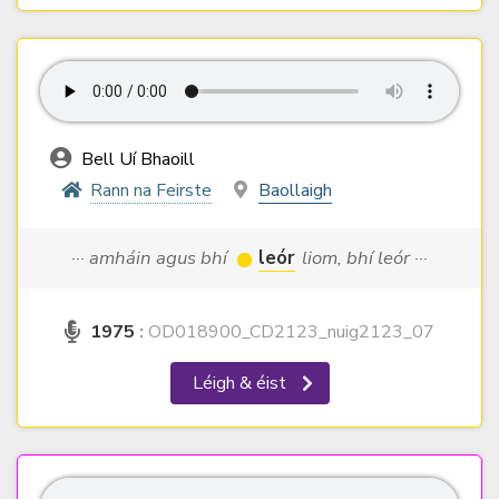
Bell Uí Bhaoill
Rann na Feirste
Baollaigh
··· amháin agus bhí
leór
liom, bhí leór ···
1975
:
OD018900_CD2123_nuig2123_07
Léigh & éist