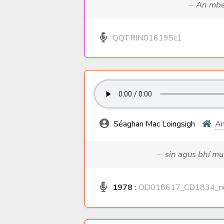
··· An mb
QQTRIN016195c1
Séaghan Mac Loingsigh
An
··· sin agus bhí m
1978
:
OD018617_CD1834_nu