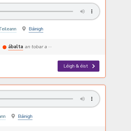
Teileann
Báinigh
n
ábalta
an tobar a ···
Léigh & éist
ann
Báinigh