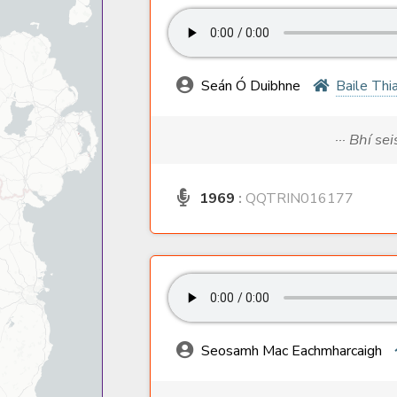
Seán Ó Duibhne
Baile Thia
··· Bhí s
1969
:
QQTRIN016177
Seosamh Mac Eachmharcaigh