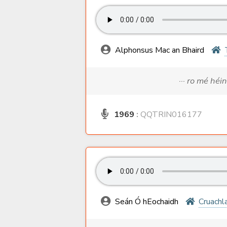
Alphonsus Mac an Bhaird
··· ro mé héi
1969
:
QQTRIN016177
Seán Ó hEochaidh
Cruachl