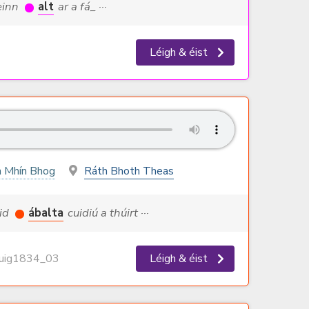
einn
alt
ar a fá_ ···
Léigh & éist
 Mhín Bhog
Ráth Bhoth Theas
uid
ábalta
cuidiú a thúirt ···
ig1834_03
Léigh & éist