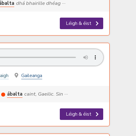
ábalta
dhá bhairille dhéag ···
Léigh & éist
aigh
Gaileanga
ábalta
caint, Gaeilic. Sin ···
Léigh & éist