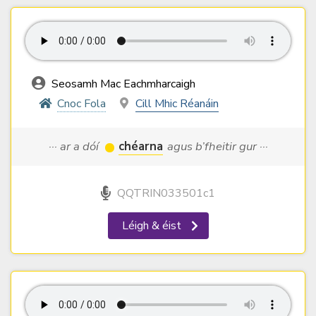
Seosamh Mac Eachmharcaigh
Cnoc Fola
Cill Mhic Réanáin
··· ar a dóí
chéarna
agus b’fheitir gur ···
QQTRIN033501c1
Léigh & éist