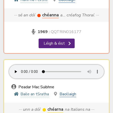
··· sé an dóí
chéanna
a... créafog Thoraí. ···
1969
:
QQTRIN016177
Léigh & éist
Peadar Mac Suibhne
Baile an tSratha
Baollaigh
··· unn a dóí
chéarna
na Italians na ···