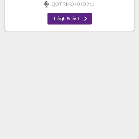
QQTRIN040192c1
Léigh & éist