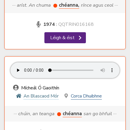
··· aríst. An chuma
chéanna,
rínce agus ceol ···
1974
:
QQTRIN016168
Léigh & éist
Mícheál Ó Gaoithín
An Blascaod Mór
Corca Dhuibhne
··· chúin, an teanga
chéanna
san go bhfuil ···