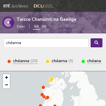
Taisce Chanúintí na Gaeilge
Eolas
GA
EN
chéanna
chéarna
chéana
(20)
(3)
(1
+
−