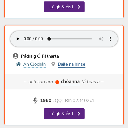
Léigh & éist
Pádraig Ó Fátharta
An Clochán
Baile na hInse
··· ach san am
chéanna
tá teas a ···
1960
:
QQTRIN023402c1
Léigh & éist