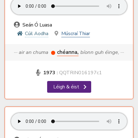
Seán Ó Luasa
Cúil Aodha
Múscraí Thiar
··· air an chuma
chéanna,
bíonn guh éinge, ···
1973
:
QQTRIN016197c1
Léigh & éist