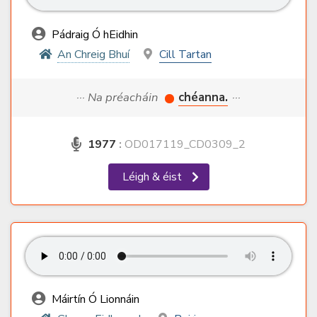
Pádraig Ó hEidhin
An Chreig Bhuí
Cill Tartan
··· Na préacháin
chéanna.
···
1977
:
OD017119_CD0309_2
Léigh & éist
Máirtín Ó Lionnáin