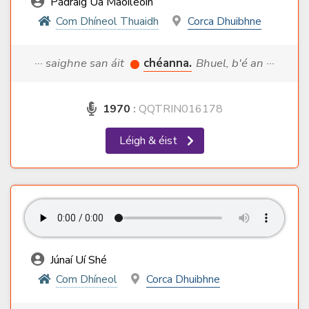
Pádraig Ua Maoileoin
Com Dhíneol Thuaidh
Corca Dhuibhne
··· saighne san áit
chéanna.
Bhuel, b'é an ···
1970
:
QQTRIN016178
Léigh & éist
Júnaí Uí Shé
Com Dhíneol
Corca Dhuibhne