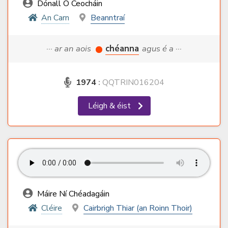
Dónall Ó Ceocháin
An Carn
Beanntraí
··· ar an aois
chéanna
agus é a ···
1974
:
QQTRIN016204
Léigh & éist
Máire Ní Chéadagáin
Cléire
Cairbrigh Thiar (an Roinn Thoir)