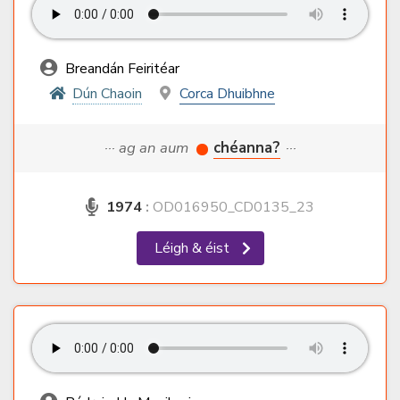
Breandán Feiritéar
Dún Chaoin
Corca Dhuibhne
··· ag an aum
chéanna?
···
1974
:
OD016950_CD0135_23
Léigh & éist