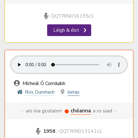
QQTRIN016195c1
Léigh & éist
Mícheál Ó Corrduibh
Ros Dumhach
Iorras
··· ais ina gcolainn
chéanna
a ro siad ···
1958
:
QQTRIN013141c1