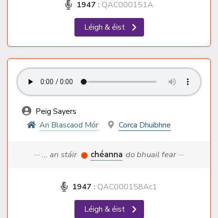
1947
:
QAC000151A
Léigh & éist
Peig Sayers
An Blascaod Mór
Corca Dhuibhne
··· ... an stáir
chéanna
do bhuail fear ···
1947
:
QAC000158Ac1
Léigh & éist