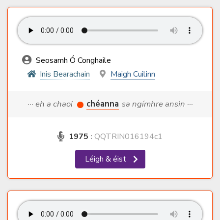
Seosamh Ó Conghaile
Inis Bearachain
Maigh Cuilinn
··· eh a chaoi
chéanna
sa ngímhre ansin ···
1975
:
QQTRIN016194c1
Léigh & éist