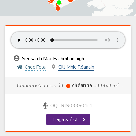
Seosamh Mac Eachmharcaigh
Cnoc Fola
Cill Mhic Réanáin
··· Chionnoela insan áit
chéanna
a bhfuil mé ···
QQTRIN033501c1
Léigh & éist