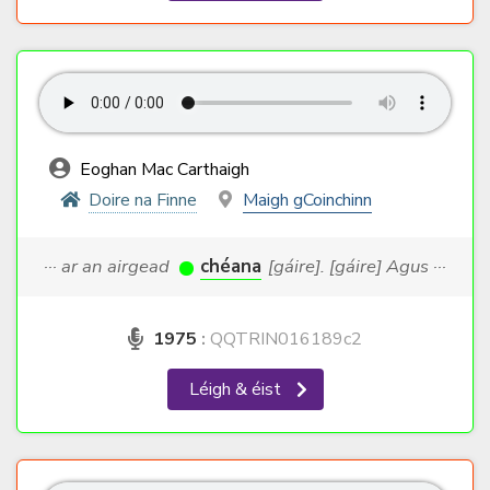
Eoghan Mac Carthaigh
Doire na Finne
Maigh gCoinchinn
··· ar an airgead
chéana
[gáire]. [gáire] Agus ···
1975
:
QQTRIN016189c2
Léigh & éist