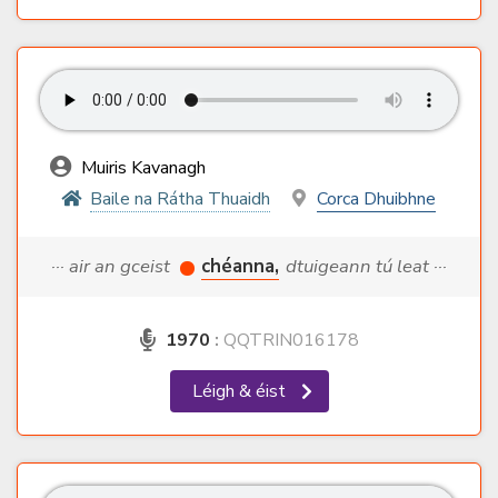
Muiris Kavanagh
Baile na Rátha Thuaidh
Corca Dhuibhne
··· air an gceist
chéanna,
dtuigeann tú leat ···
1970
:
QQTRIN016178
Léigh & éist