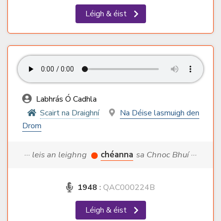
Léigh & éist
Labhrás Ó Cadhla
Scairt na Draighní
Na Déise lasmuigh den
Drom
··· leis an leighng
chéanna
sa Chnoc Bhuí ···
1948
:
QAC000224B
Léigh & éist