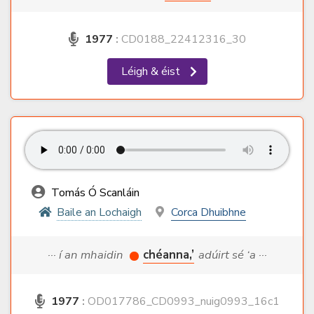
1977
:
CD0188_22412316_30
Léigh & éist
Tomás Ó Scanláin
Baile an Lochaigh
Corca Dhuibhne
··· í an mhaidin
chéanna,’
adúirt sé ‘a ···
1977
:
OD017786_CD0993_nuig0993_16c1