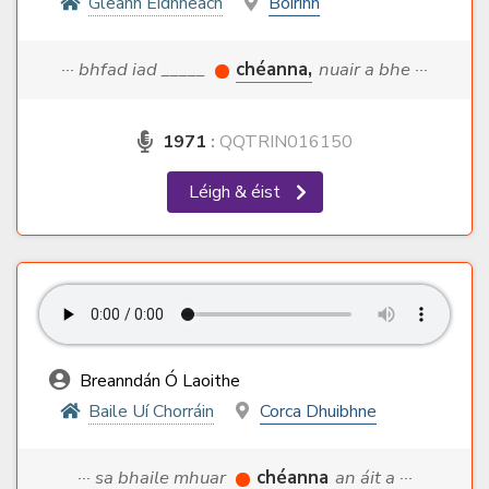
Gleann Eidhneach
Boirinn
··· bhfad iad _____
chéanna,
nuair a bhe ···
1971
:
QQTRIN016150
Léigh & éist
Breanndán Ó Laoithe
Baile Uí Chorráin
Corca Dhuibhne
··· sa bhaile mhuar
chéanna
an áit a ···