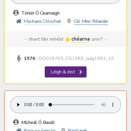
Timlin Ó Cearnaigh
Machaire Chlochair
Cill Mhic Réanáin
··· thart fán mhéid
chéarna
unn? ···
1976
:
OD018765_CD1983_nuig1983_19
Léigh & éist
Mícheál Ó Baoill
Rann na Feirste
Baollaigh