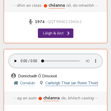
··· dhin an cleas
chéanna
léi, do mhairbh ···
1974
:
QQTRIN011960c1
Léigh & éist
Donnchadh Ó Drisceoil
Comalán
Cairbrigh Thiar (an Roinn Thoir)
··· ag an aum
chéanna
de, bhíoch caoirig ···