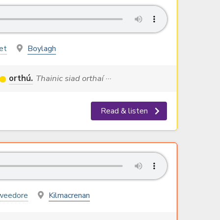
et
Boylagh
orthú.
Thainic siad orthaí ···
Read & listen
weedore
Kilmacrenan