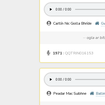
Caitlín Nic Giolla Bhríde
G
··· ogla ar bí
1971
:
QQTRIN016153
Peadar Mac Suibhne
Balli