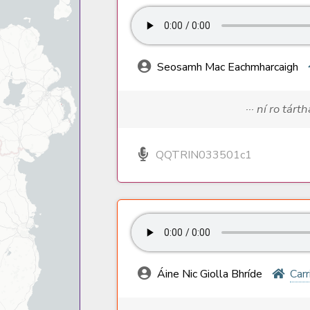
Seosamh Mac Eachmharcaigh
··· ní ro tárt
QQTRIN033501c1
Áine Nic Giolla Bhríde
Carr