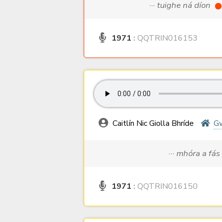
··· tuighe ná díon
1971
:
QQTRIN016153
Caitlín Nic Giolla Bhríde
G
··· mhóra a fás
1971
:
QQTRIN016150