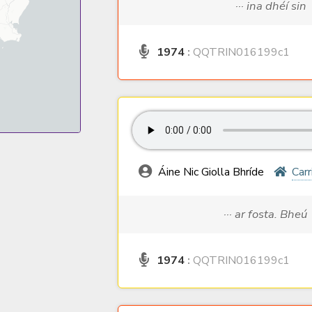
··· ina dhéí sin
1974
:
QQTRIN016199c1
Áine Nic Giolla Bhríde
Carr
··· ar fosta. Bheú
1974
:
QQTRIN016199c1