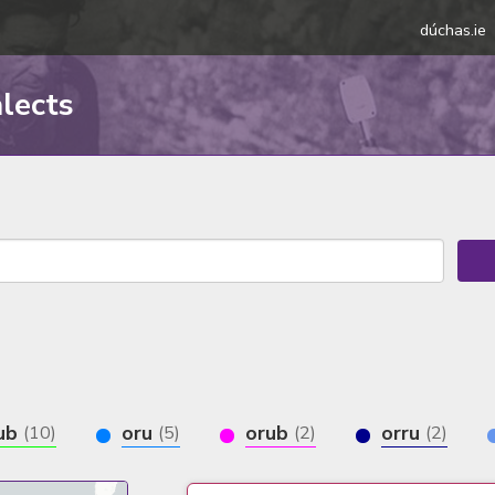
dúchas.ie
alects
hub
oru
orub
orru
(10)
(5)
(2)
(2)