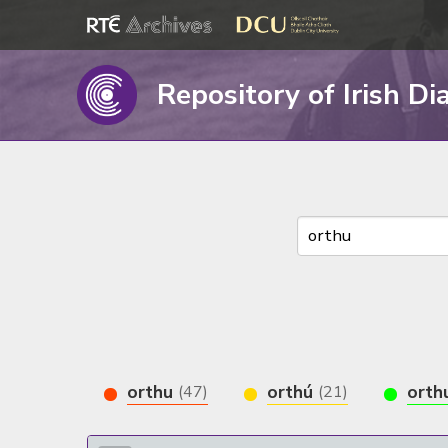
Repository of Irish Di
orthu
orthú
ort
(47)
(21)