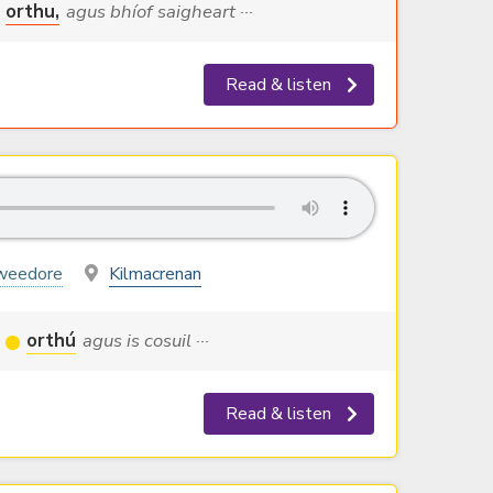
orthu,
agus bhíof saigheart ···
Read & listen
weedore
Kilmacrenan
orthú
agus is cosuil ···
Read & listen