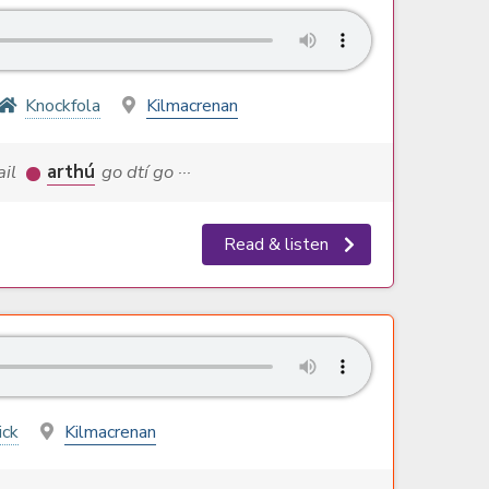
Knockfola
Kilmacrenan
hail
arthú
go dtí go ···
Read & listen
ick
Kilmacrenan