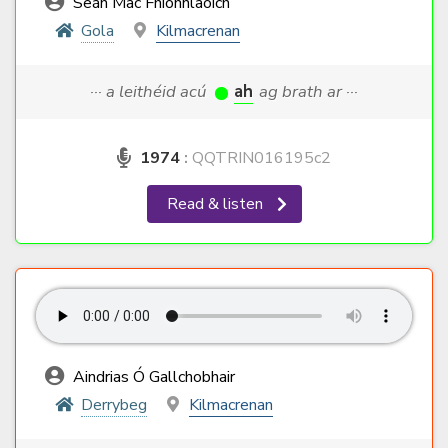
Seán Mac Fhionnlaoich
Gola
Kilmacrenan
··· a leithéid acú
ah
ag brath ar ···
1974
:
QQTRIN016195c2
Read & listen
Aindrias Ó Gallchobhair
Derrybeg
Kilmacrenan