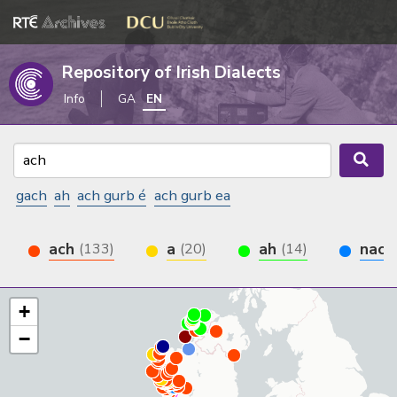
Repository of Irish Dialects
Info
GA
EN
gach
ah
ach gurb é
ach gurb ea
ach
a
ah
nac
(133)
(20)
(14)
+
−