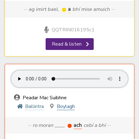
··· ag imirt bael,
a
bhí mise amuich ···
QQTRIN016195c1
Read & listen
Peadar Mac Suibhne
Ballintra
Boylagh
··· ro moran ____
ach
cebí a bhí ···