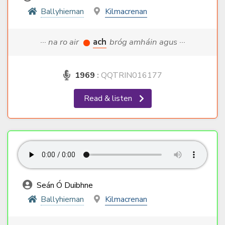
Ballyhiernan
Kilmacrenan
··· na ro air
ach
bróg amháin agus ···
1969
:
QQTRIN016177
Read & listen
Seán Ó Duibhne
Ballyhiernan
Kilmacrenan