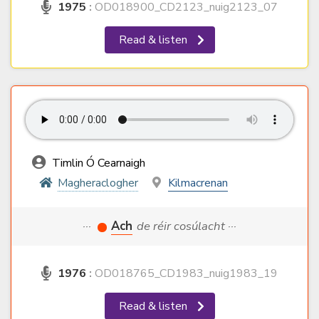
1975
:
OD018900_CD2123_nuig2123_07
Read & listen
Timlin Ó Cearnaigh
Magheraclogher
Kilmacrenan
···
Ach
de réir cosúlacht ···
1976
:
OD018765_CD1983_nuig1983_19
Read & listen