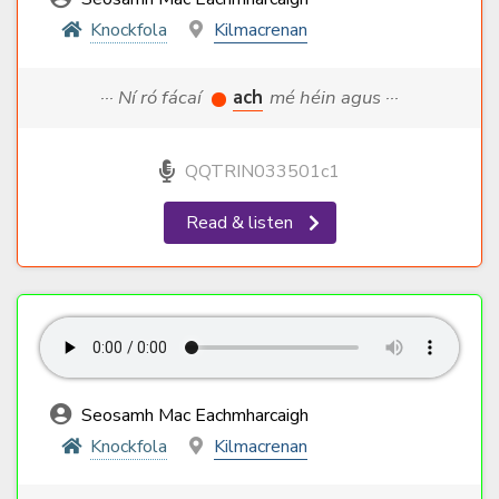
Knockfola
Kilmacrenan
··· Ní ró fácaí
ach
mé héin agus ···
QQTRIN033501c1
Read & listen
Seosamh Mac Eachmharcaigh
Knockfola
Kilmacrenan