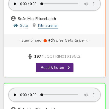
Seán Mac Fhionnlaoich
Gola
Kilmacrenan
··· stair úr seo
ach
b'as Gabhla beirt ···
1974
:
QQTRIN016195c2
Read & listen