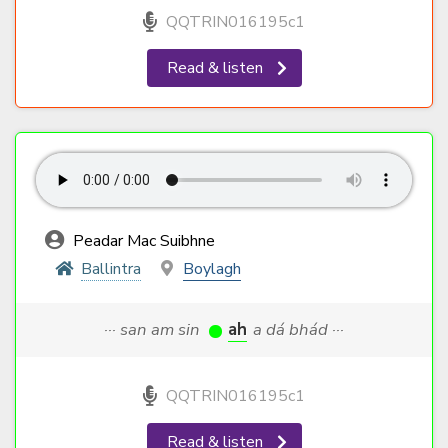
QQTRIN016195c1
Read & listen
Peadar Mac Suibhne
Ballintra
Boylagh
··· san am sin
ah
a dá bhád ···
QQTRIN016195c1
Read & listen