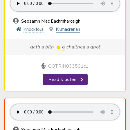
Seosamh Mac Eachmharcaigh
Knockfola
Kilmacrenan
··· gath a bíth
a
chaithea a ghol ···
QQTRIN033501c1
Read & listen
Seosamh Mac Eachmharcaigh