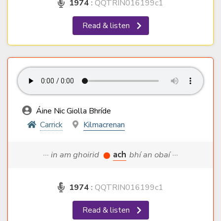
1974
:
QQTRIN016199c1
Read & listen
Áine Nic Giolla Bhríde
Carrick
Kilmacrenan
··· in am ghoirid
ach
bhí an obaí ···
1974
:
QQTRIN016199c1
Read & listen