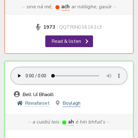
··· sine ná mé,
ach
ar ndóighe, gasúr ···
1973
:
QQTRIN016161c3
Read & listen
Bell Uí Bhaoill
Rinnafarset
Boylagh
··· a cuidiú leis
ah
é hín bhfuil’s ···