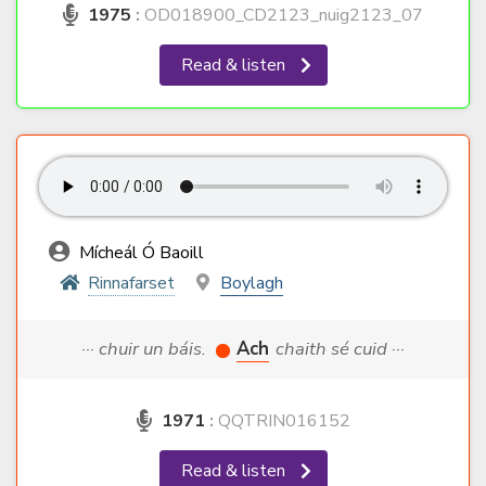
1975
:
OD018900_CD2123_nuig2123_07
Read & listen
Mícheál Ó Baoill
Rinnafarset
Boylagh
··· chuir un báis.
Ach
chaith sé cuid ···
1971
:
QQTRIN016152
Read & listen