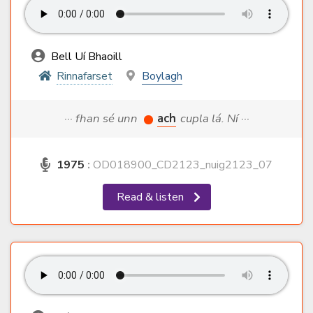
Bell Uí Bhaoill
Rinnafarset
Boylagh
··· fhan sé unn
ach
cupla lá. Ní ···
1975
:
OD018900_CD2123_nuig2123_07
Read & listen