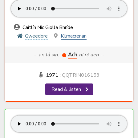
Caitlín Nic Giolla Bhríde
Gweedore
Kilmacrenan
··· an lá sin.
Ach
ní ró aen ···
1971
:
QQTRIN016153
Read & listen