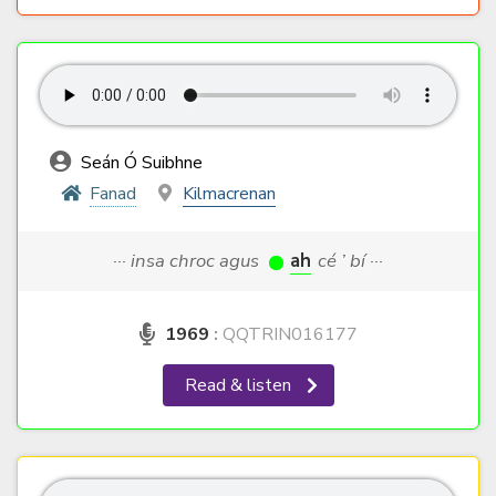
Seán Ó Suibhne
Fanad
Kilmacrenan
··· insa chroc agus
ah
cé ’ bí ···
1969
:
QQTRIN016177
Read & listen