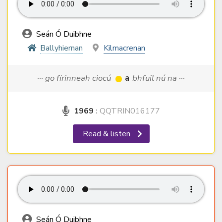
Seán Ó Duibhne
Ballyhiernan
Kilmacrenan
··· go fírinneah ciocú
a
bhfuil nú na ···
1969
:
QQTRIN016177
Read & listen
Seán Ó Duibhne