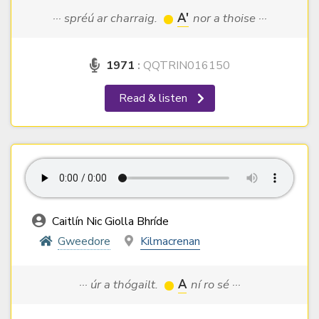
··· spréú ar charraig.
A'
nor a thoise ···
1971
:
QQTRIN016150
Read & listen
Caitlín Nic Giolla Bhríde
Gweedore
Kilmacrenan
··· úr a thógailt.
A
ní ro sé ···