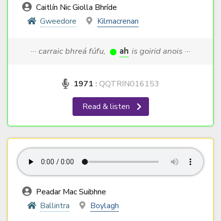
Caitlín Nic Giolla Bhríde
Gweedore
Kilmacrenan
··· carraic bhreá fúfu,
ah
is goirid anois ···
1971
:
QQTRIN016153
Read & listen
Peadar Mac Suibhne
Ballintra
Boylagh