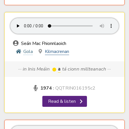
Seán Mac Fhionnlaoich
Gola
Kilmacrenan
··· in Inis Meáin
a
tá cionn millteanach ···
1974
:
QQTRIN016195c2
Read & listen