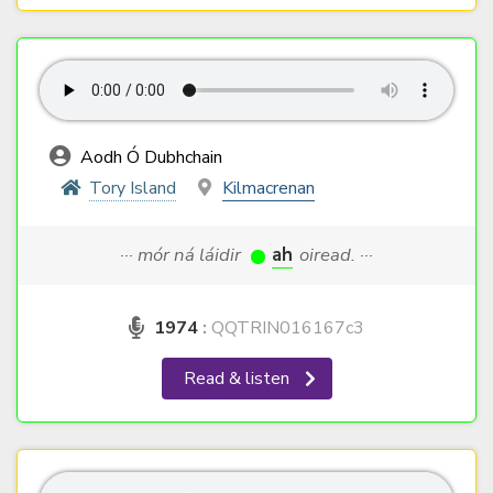
Aodh Ó Dubhchain
Tory Island
Kilmacrenan
··· mór ná láidir
ah
oiread. ···
1974
:
QQTRIN016167c3
Read & listen