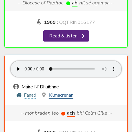
··· Diocese of Raphoe
ah
níl sé agamsa ···
1969
:
QQTRIN016177
Read & listen
Máire Ní Dhuibhne
Fanad
Kilmacrenan
··· mór bradan leó
ach
bhí Colm Cille ···