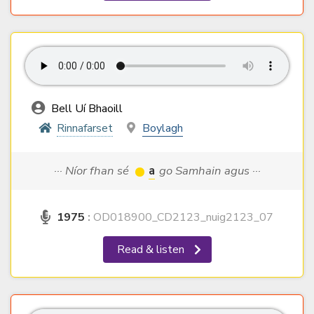
Bell Uí Bhaoill
Rinnafarset
Boylagh
··· Níor fhan sé
a
go Samhain agus ···
1975
:
OD018900_CD2123_nuig2123_07
Read & listen