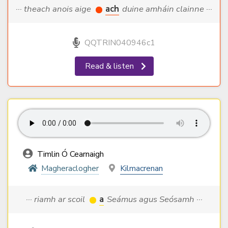
··· theach anois aige
ach
duine amháin clainne ···
QQTRIN040946c1
Read & listen
Timlin Ó Cearnaigh
Magheraclogher
Kilmacrenan
··· riamh ar scoil
a
Seámus agus Seósamh ···