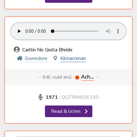
Caitlín Nic Giolla Bhríde
Gweedore
Kilmacrenan
··· tráí, cuid acú.
Ach...
···
1971
:
QQTRIN016150
Read & listen