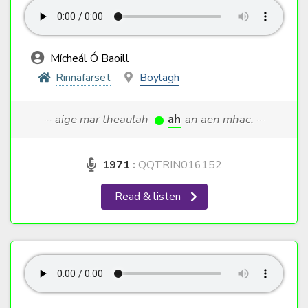
Mícheál Ó Baoill
Rinnafarset
Boylagh
··· aige mar theaulah
ah
an aen mhac. ···
1971
:
QQTRIN016152
Read & listen