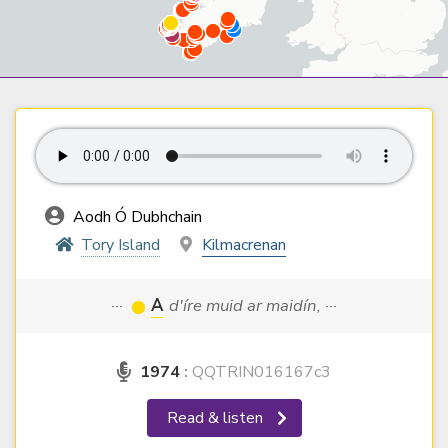
Aodh Ó Dubhchain
Tory Island
Kilmacrenan
···
A
d'íre muid ar maidín, ···
1974
:
QQTRIN016167c3
Read & listen