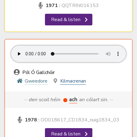
1971
:
QQTRIN016153
Read & listen
Pól Ó Gallchóir
Gweedore
Kilmacrenan
··· den scoil héin
ach
an cólart sin. ···
1978
:
OD018617_CD1834_nuig1834_03
Read & listen