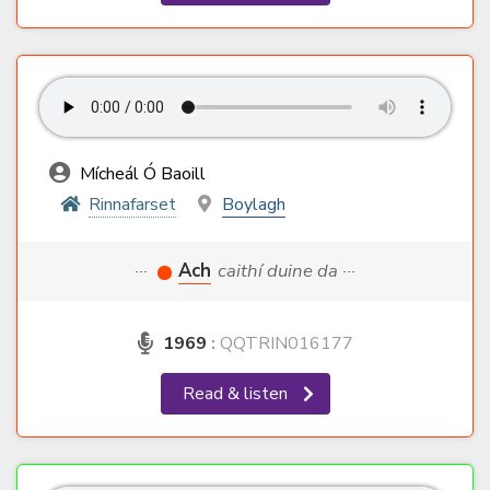
Mícheál Ó Baoill
Rinnafarset
Boylagh
···
Ach
caithí duine da ···
1969
:
QQTRIN016177
Read & listen