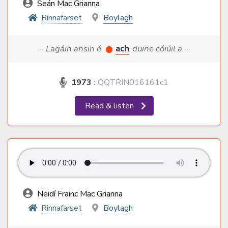
Seán Mac Grianna
Rinnafarset
Boylagh
··· Lagáin ansin é
ach
duine cóiúil a ···
1973
:
QQTRIN016161c1
Read & listen
Neidí Frainc Mac Grianna
Rinnafarset
Boylagh