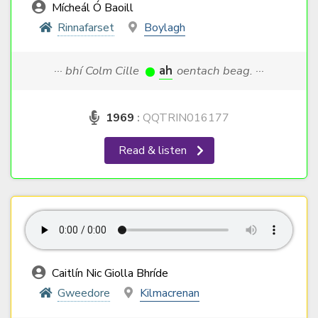
Mícheál Ó Baoill
Rinnafarset
Boylagh
··· bhí Colm Cille
ah
oentach beag. ···
1969
:
QQTRIN016177
Read & listen
Caitlín Nic Giolla Bhríde
Gweedore
Kilmacrenan