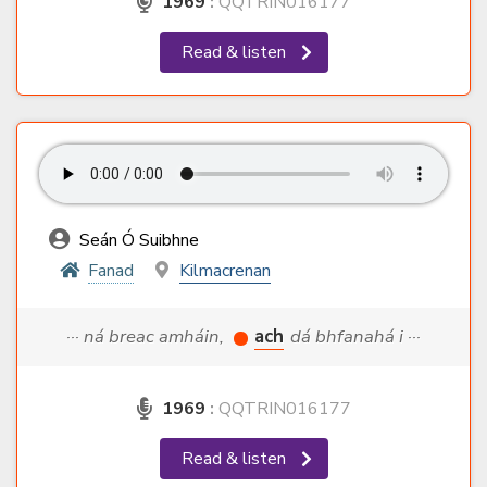
1969
:
QQTRIN016177
Read & listen
Seán Ó Suibhne
Fanad
Kilmacrenan
··· ná breac amháin,
ach
dá bhfanahá i ···
1969
:
QQTRIN016177
Read & listen