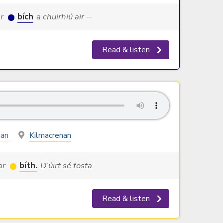
ar
bích
a chuirhiú air ···
Read & listen
nan
Kilmacrenan
 ar
bíth.
D’úirt sé fosta ···
Read & listen