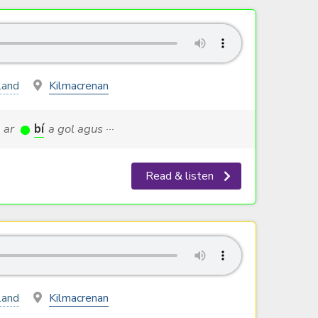
land
Kilmacrenan
n ar
bí
a gol agus ···
Read & listen
land
Kilmacrenan