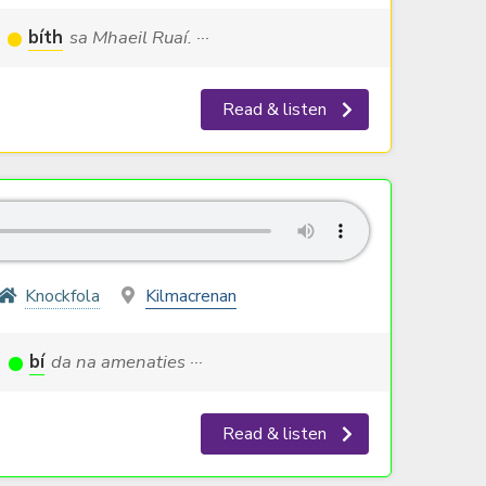
a
bíth
sa Mhaeil Ruaí. ···
Read & listen
Knockfola
Kilmacrenan
a
bí
da na amenaties ···
Read & listen