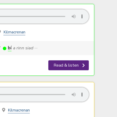
Kilmacrenan
’
bí
a rinn siad ···
Read & listen
Kilmacrenan