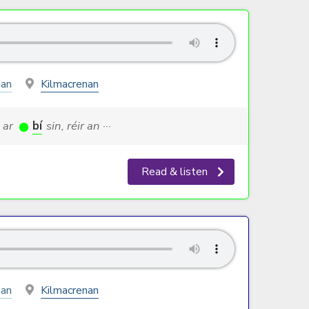
nan
Kilmacrenan
e ar
bí
sin, réir an ···
Read & listen
nan
Kilmacrenan