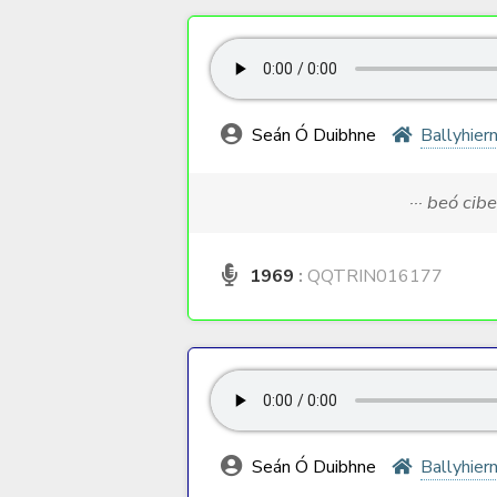
Seán Ó Duibhne
Ballyhier
··· beó cib
1969
:
QQTRIN016177
Seán Ó Duibhne
Ballyhier