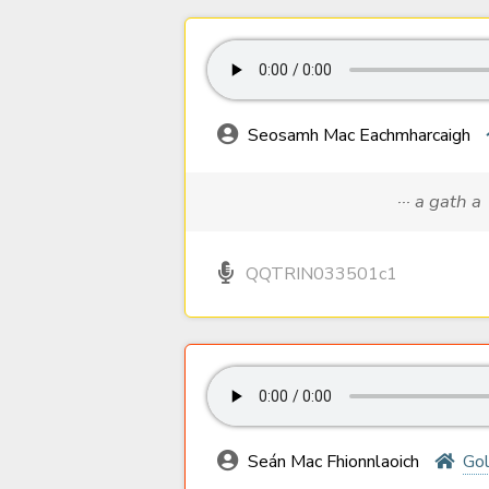
Seosamh Mac Eachmharcaigh
··· a gath a
QQTRIN033501c1
Seán Mac Fhionnlaoich
Go