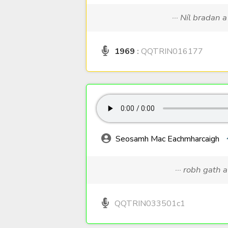
··· Níl bradan 
1969
:
QQTRIN016177
Seosamh Mac Eachmharcaigh
··· robh gath 
QQTRIN033501c1