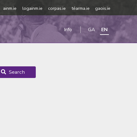
ainm.ie
logainm.ie
corpas.ie
téarma.ie
gaois.ie
Info
GA
EN
Search