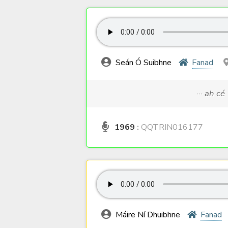
Seán Ó Suibhne
Fanad
··· ah cé 
1969
:
QQTRIN016177
Máire Ní Dhuibhne
Fanad