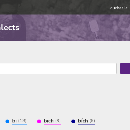
dúchas.ie
alects
bi
bich
bích
(18)
(9)
(6)