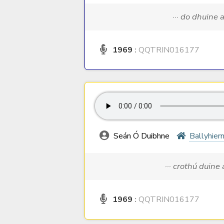
··· do dhuine 
1969
:
QQTRIN016177
Seán Ó Duibhne
Ballyhier
··· crothú duine
1969
:
QQTRIN016177