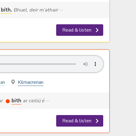
bíth.
Bhuel, deir m’athair ···
Read & listen
nan
Kilmacrenan
 ar
bith
ar ceiliú é ···
Read & listen