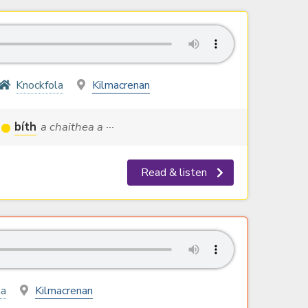
Knockfola
Kilmacrenan
bíth
a chaithea a ···
Read & listen
la
Kilmacrenan