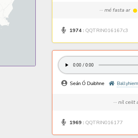
··· mé fasta ar
1974
:
QQTRIN016167c3
Seán Ó Duibhne
Ballyhier
··· níl ceilt
1969
:
QQTRIN016177