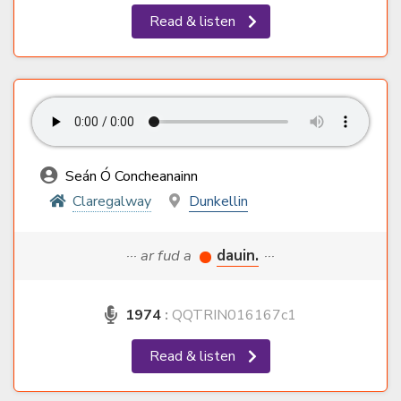
Read & listen
Seán Ó Concheanainn
Claregalway
Dunkellin
··· ar fud a
dauin.
···
1974
:
QQTRIN016167c1
Read & listen