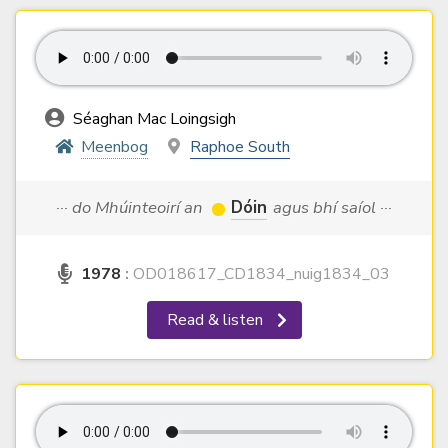
Séaghan Mac Loingsigh
Meenbog
Raphoe South
··· do Mhúinteoirí an
Dóin
agus bhí saíol ···
1978
:
OD018617_CD1834_nuig1834_03
Read & listen