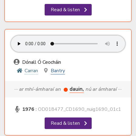
Read & listen
Dónall Ó Ceocháin
Carran
Bantry
··· ar mhí-ámharaí an
dauin,
nú ar ámharaí ···
1976
:
OD018477_CD1690_nuig1690_01c1
Read & listen