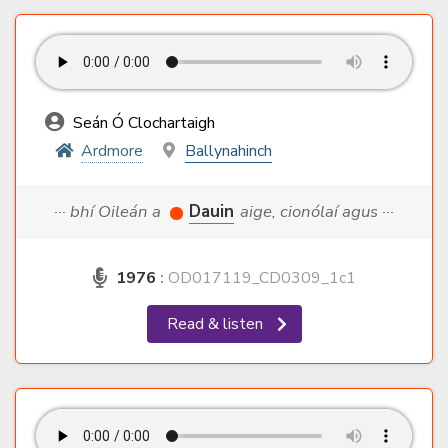
Seán Ó Clochartaigh
Ardmore
Ballynahinch
··· bhí Oileán a
Dauin
aige, cionólaí agus ···
1976
:
OD017119_CD0309_1c1
Read & listen