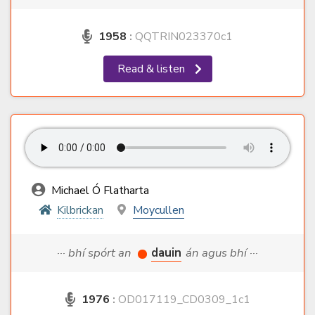
1958
:
QQTRIN023370c1
Read & listen
Michael Ó Flatharta
Kilbrickan
Moycullen
··· bhí spórt an
dauin
án agus bhí ···
1976
:
OD017119_CD0309_1c1