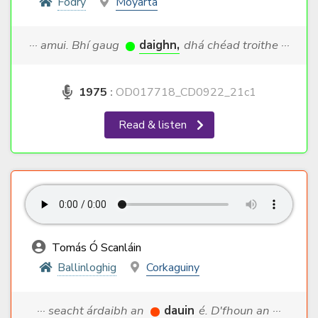
Fodry
Moyarta
··· amui. Bhí gaug
daighn,
dhá chéad troithe ···
1975
:
OD017718_CD0922_21c1
Read & listen
Tomás Ó Scanláin
Ballinloghig
Corkaguiny
··· seacht árdaibh an
dauin
é. D'fhoun an ···