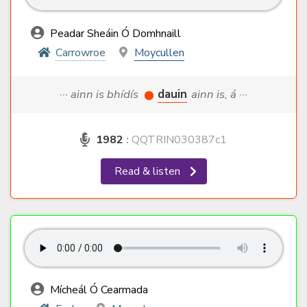
Peadar Sheáin Ó Domhnaill
Carrowroe
Moycullen
··· ainn is bhídís
dauin
ainn is, á ···
1982
:
QQTRIN030387c1
Read & listen
Mícheál Ó Cearmada