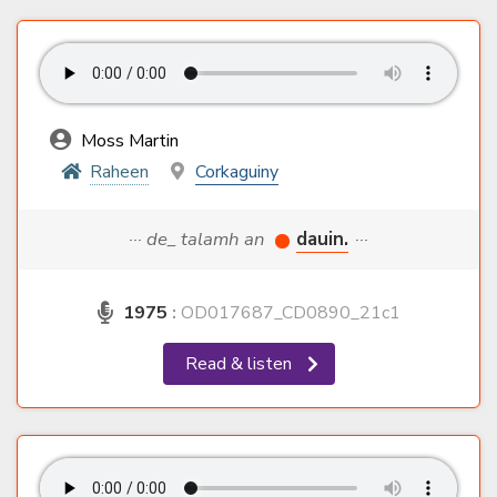
Moss Martin
Raheen
Corkaguiny
··· de_ talamh an
dauin.
···
1975
:
OD017687_CD0890_21c1
Read & listen