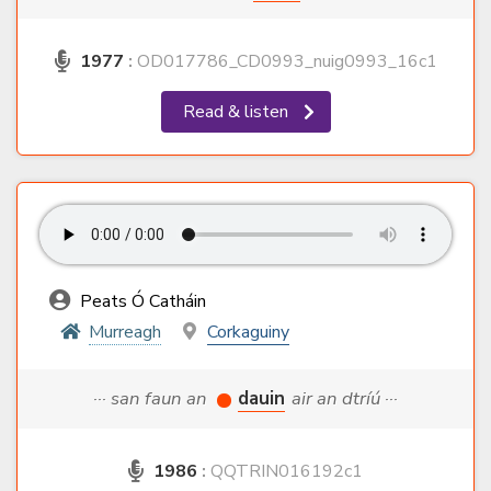
1977
:
OD017786_CD0993_nuig0993_16c1
Read & listen
Peats Ó Catháin
Murreagh
Corkaguiny
··· san faun an
dauin
air an dtríú ···
1986
:
QQTRIN016192c1