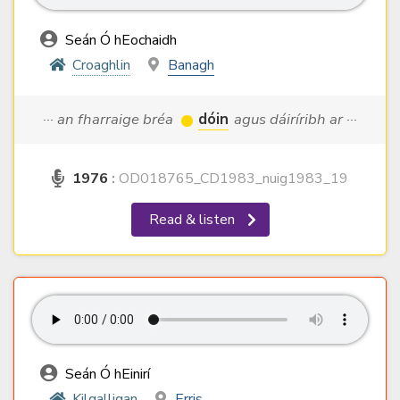
Seán Ó hEochaidh
Croaghlin
Banagh
··· an fharraige bréa
dóin
agus dáiríribh ar ···
1976
:
OD018765_CD1983_nuig1983_19
Read & listen
Seán Ó hEinirí
Kilgalligan
Erris