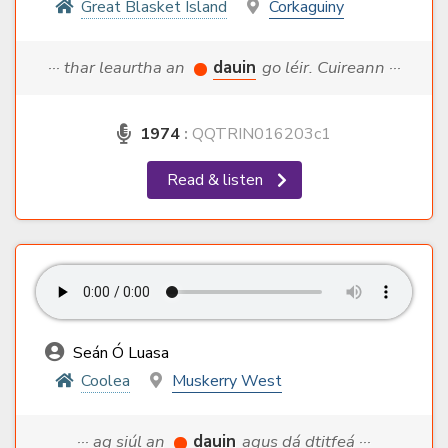
Great Blasket Island
Corkaguiny
··· thar leaurtha an
dauin
go léir. Cuireann ···
1974
:
QQTRIN016203c1
Read & listen
Seán Ó Luasa
Coolea
Muskerry West
··· ag siúl an
dauin
agus dá dtitfeá ···