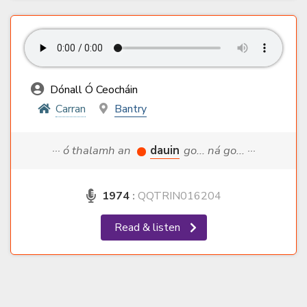
Dónall Ó Ceocháin
Carran
Bantry
··· ó thalamh an
dauin
go... ná go... ···
1974
:
QQTRIN016204
Read & listen