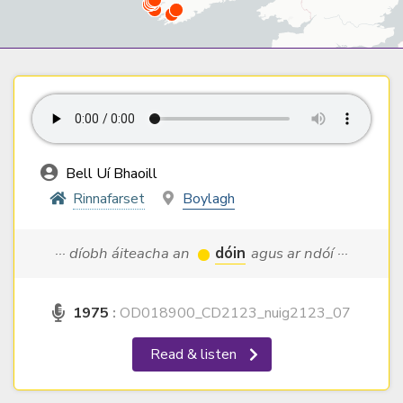
Bell Uí Bhaoill
Rinnafarset
Boylagh
··· díobh áiteacha an
dóin
agus ar ndóí ···
1975
:
OD018900_CD2123_nuig2123_07
Read & listen