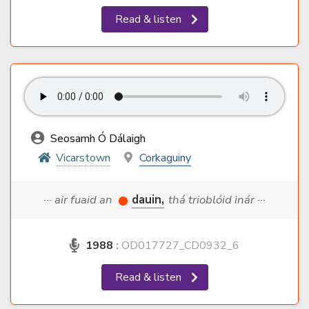
Read & listen
Seosamh Ó Dálaigh
Vicarstown
Corkaguiny
··· air fuaid an
dauin,
thá trioblóid inár ···
1988
:
OD017727_CD0932_6
Read & listen