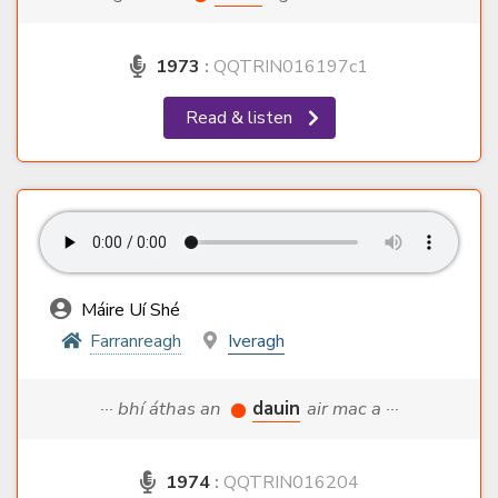
1973
:
QQTRIN016197c1
Read & listen
Máire Uí Shé
Farranreagh
Iveragh
··· bhí áthas an
dauin
air mac a ···
1974
:
QQTRIN016204