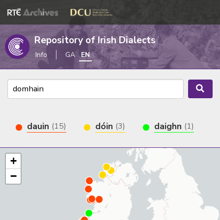
Repository of Irish Dialects
Info
GA
EN
dauin
dóin
daighn
(15)
(3)
(1)
+
−