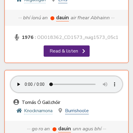
··· bhí íonú an
dauin
air fhear Abhainn ···
1976
:
OD018362_CD1573_nuig1573_05c1
Read & listen
Tomás Ó Gallchóir
Knocknamona
Burrishoole
··· go ro an
dauin
unn agus bhí ···