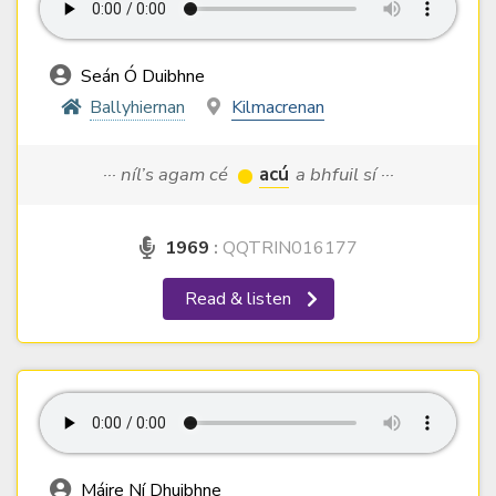
Seán Ó Duibhne
Ballyhiernan
Kilmacrenan
··· níl’s agam cé
acú
a bhfuil sí ···
1969
:
QQTRIN016177
Read & listen
Máire Ní Dhuibhne