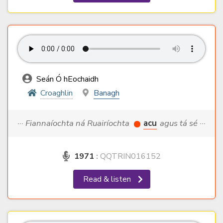
Seán Ó hEochaidh
Croaghlin
Banagh
··· Fiannaíochta ná Ruairíochta
acu
agus tá sé ···
1971
:
QQTRIN016152
Read & listen