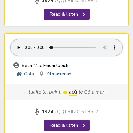
1974
:
QQTRIN016199c1
Read & listen
Seán Mac Fhionnlaoich
Gola
Kilmacrenan
··· luaite le, buint
acú
le Góla mar ···
1974
:
QQTRIN016195c2
Read & listen