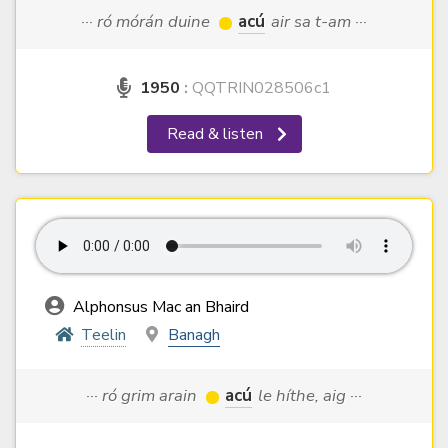
··· ró mórán duine
acú
air sa t-am ···
1950
:
QQTRIN028506c1
Read & listen
Alphonsus Mac an Bhaird
Teelin
Banagh
··· ró grim arain
acú
le híthe, aig ···