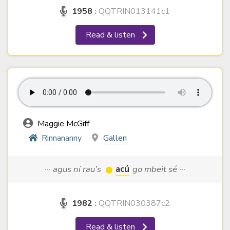
1958
:
QQTRIN013141c1
Read & listen
Maggie McGiff
Rinnananny
Gallen
··· agus ní rau’s
acú
go mbeit sé ···
1982
:
QQTRIN030387c2
Read & listen