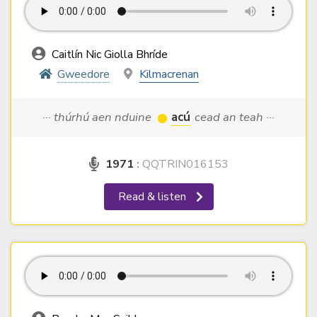
Caitlín Nic Giolla Bhríde
Gweedore
Kilmacrenan
··· thúrhú aen nduine
acú
cead an teah ···
1971
:
QQTRIN016153
Read & listen