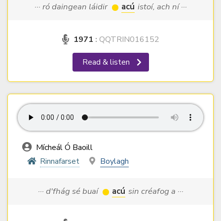
··· ró daingean láidir
acú
istoí, ach ní ···
1971
:
QQTRIN016152
Read & listen
Mícheál Ó Baoill
Rinnafarset
Boylagh
··· d'fhág sé buaí
acú
sin créafog a ···