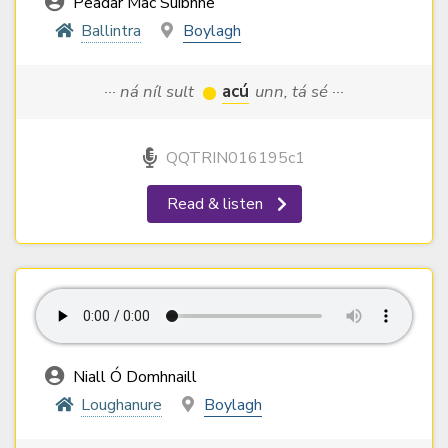
Peadar Mac Suibhne
Ballintra
Boylagh
··· ná níl sult
acú
unn, tá sé ···
QQTRIN016195c1
Read & listen
Niall Ó Domhnaill
Loughanure
Boylagh