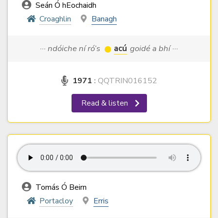
Seán Ó hEochaidh
Croaghlin
Banagh
··· ndóiche ní ró’s
acú
goidé a bhí ···
1971
:
QQTRIN016152
Read & listen
Tomás Ó Beirn
Portacloy
Erris