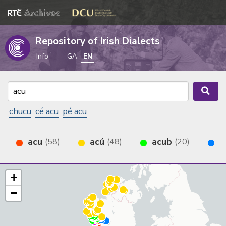
Repository of Irish Dialects
Info
GA
EN
chucu
cé acu
pé acu
acu
acú
acub
a
(58)
(48)
(20)
+
−