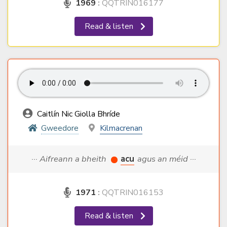
1969
:
QQTRIN016177
Read & listen
Caitlín Nic Giolla Bhríde
Gweedore
Kilmacrenan
··· Aifreann a bheith
acu
agus an méid ···
1971
:
QQTRIN016153
Read & listen