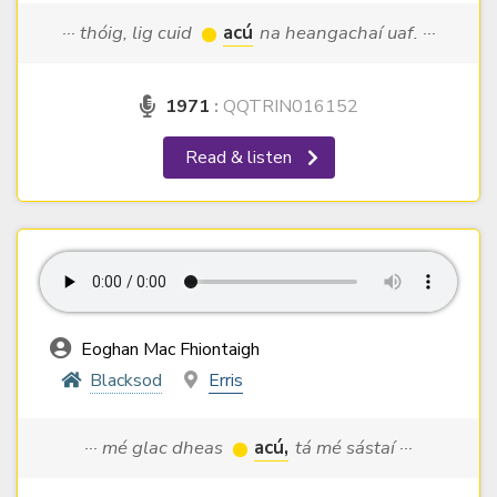
··· thóig, lig cuid
acú
na heangachaí uaf. ···
1971
:
QQTRIN016152
Read & listen
Eoghan Mac Fhiontaigh
Blacksod
Erris
··· mé glac dheas
acú,
tá mé sástaí ···