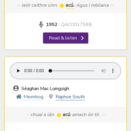
··· leór ceithre cinn
acú.
Agus i mbliana ···
1952
:
QAC001759B
Read & listen
Séaghan Mac Loingsigh
Meenbog
Raphoe South
··· chuaí a lán
acú
amach ón tír. ···