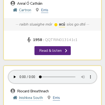
Anraí Ó Catháin
Cartron
Erris
··· raibh sluaighe mór
acú
síos go dté ···
1958
:
QQTRIN013141c1
Read & listen
Riocard Breathnach
Inishkea South
Erris