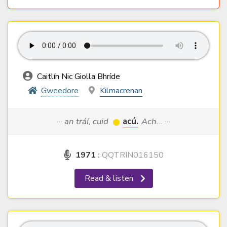
Caitlín Nic Giolla Bhríde
Gweedore
Kilmacrenan
··· an tráí, cuid
acú.
Ach... ···
1971
:
QQTRIN016150
Read & listen