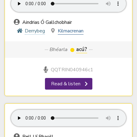
Aindrias Ó Gallchobhair
Derrybeg
Kilmacrenan
··· Bhéarla
acú?
···
QQTRIN040946c1
Read & listen
Bell Uí Bhaoill