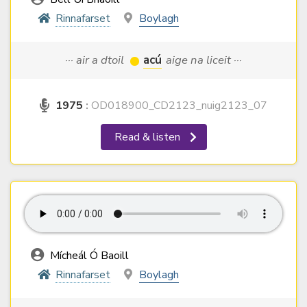
Rinnafarset
Boylagh
··· air a dtoil
acú
aige na liceit ···
1975
:
OD018900_CD2123_nuig2123_07
Read & listen
Mícheál Ó Baoill
Rinnafarset
Boylagh