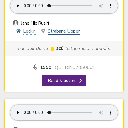
Jane Nic Ruairí
Leckin
Strabane Upper
··· mac deir duine
acú
léithe moidín amháin. ···
1950
:
QQTRIN028506c1
Read & listen