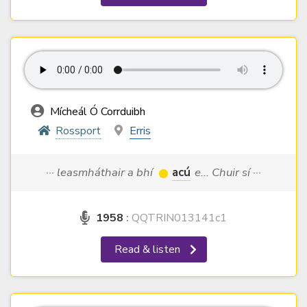
Mícheál Ó Corrduibh
Rossport
Erris
··· leasmháthair a bhí
acú
e... Chuir sí ···
1958
:
QQTRIN013141c1
Read & listen