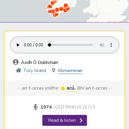
Aodh Ó Dubhchain
Tory Island
Kilmacrenan
··· an t-ocras imíthe
acú.
Bhí an t-ocras ···
1974
:
QQTRIN016167c3
Read & listen