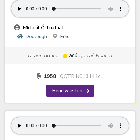
Mícheál Ó Tuathail
Doolough
Erris
··· ra aen nduine
acú
gortaí. Nuair a ···
1958
:
QQTRIN013141c1
Read & listen