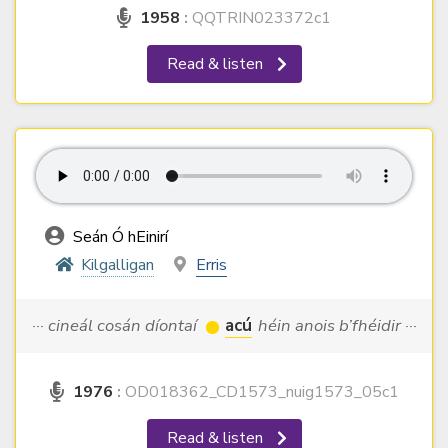
1958
:
QQTRIN023372c1
Read & listen
Seán Ó hEinirí
Kilgalligan
Erris
··· cineál cosán díontaí
acú
héin anois b’fhéidir ···
1976
:
OD018362_CD1573_nuig1573_05c1
Read & listen