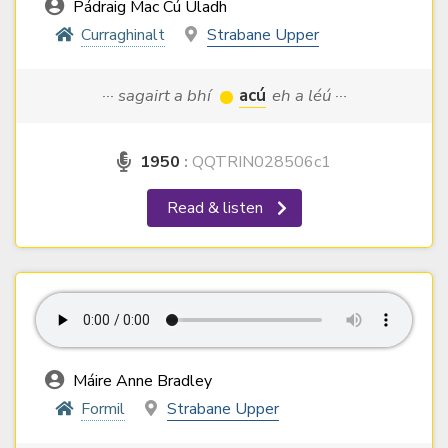
Pádraig Mac Cú Uladh
Curraghinalt
Strabane Upper
··· sagairt a bhí
acú
eh a léú ···
1950
:
QQTRIN028506c1
Read & listen
Máire Anne Bradley
Formil
Strabane Upper