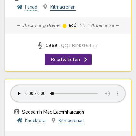
Fanad
Kilmacrenan
··· dhroim aig duine
acú.
Eh, ‘Bhuel’ arsa ···
1969
:
QQTRIN016177
Read & listen
Seosamh Mac Eachmharcaigh
Knockfola
Kilmacrenan