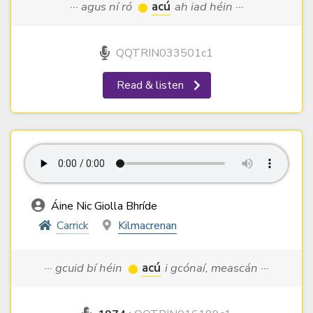
··· agus ní ró
acú
ah iad héin ···
QQTRIN033501c1
Read & listen
Áine Nic Giolla Bhríde
Carrick
Kilmacrenan
··· gcuid bí héin
acú
i gcónaí, meascán ···