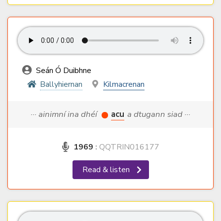
Seán Ó Duibhne
Ballyhiernan
Kilmacrenan
··· ainimní ina dhéí
acu
a dtugann siad ···
1969
:
QQTRIN016177
Read & listen