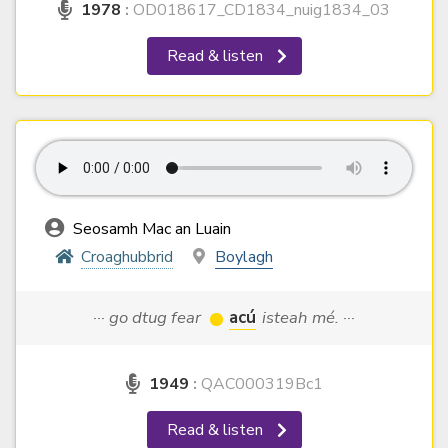
1978
:
OD018617_CD1834_nuig1834_03
Read & listen
Seosamh Mac an Luain
Croaghubbrid
Boylagh
··· go dtug fear
acú
isteah mé. ···
1949
:
QAC000319Bc1
Read & listen