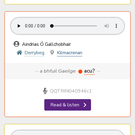
Aindrias Ó Gallchobhair
Derrybeg
Kilmacrenan
··· a bhfuil Gaeilge
acu?
···
QQTRIN040946c1
Read & listen