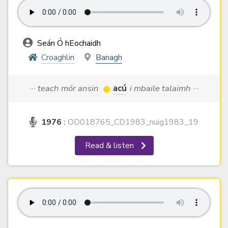
Seán Ó hEochaidh
Croaghlin
Banagh
··· teach mór ansin
acú
i mbaile talaimh ···
1976
:
OD018765_CD1983_nuig1983_19
Read & listen