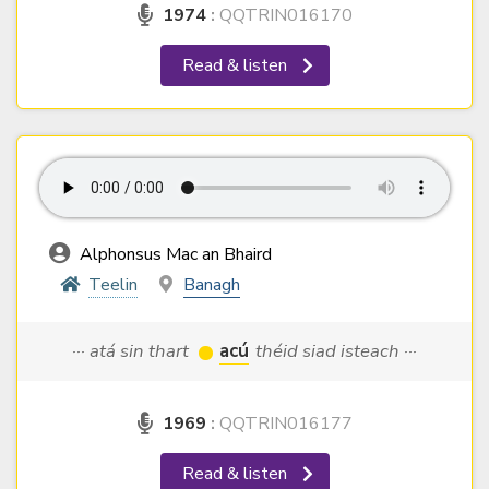
1974
:
QQTRIN016170
Read & listen
Alphonsus Mac an Bhaird
Teelin
Banagh
··· atá sin thart
acú
théid siad isteach ···
1969
:
QQTRIN016177
Read & listen