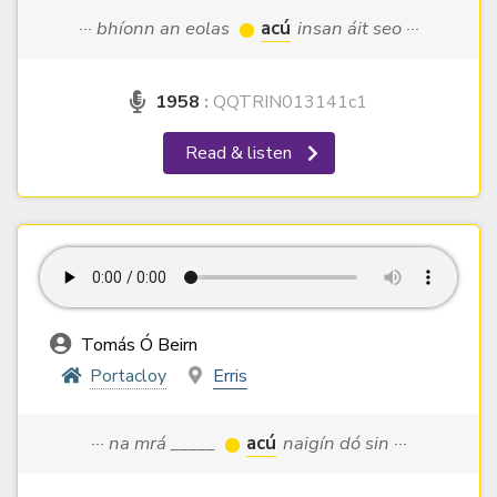
··· bhíonn an eolas
acú
insan áit seo ···
1958
:
QQTRIN013141c1
Read & listen
Tomás Ó Beirn
Portacloy
Erris
··· na mrá _____
acú
naigín dó sin ···