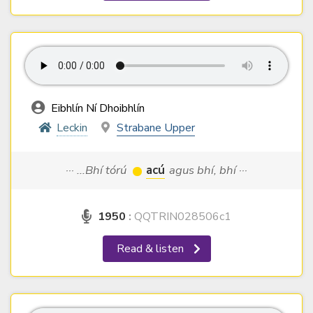
Eibhlín Ní Dhoibhlín
Leckin
Strabane Upper
··· ...Bhí tórú
acú
agus bhí, bhí ···
1950
:
QQTRIN028506c1
Read & listen