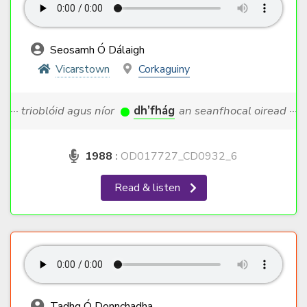
Seosamh Ó Dálaigh
Vicarstown
Corkaguiny
··· trioblóid agus níor
dh’fhág
an seanfhocal oiread ···
1988
:
OD017727_CD0932_6
Read & listen
Tadhg Ó Donnchadha