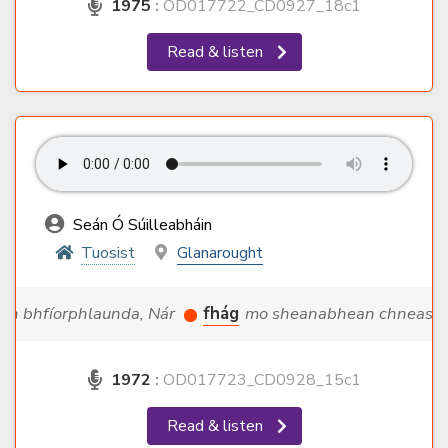
1975
:
OD017722_CD0927_18c1
Read & listen
Seán Ó Súilleabháin
Tuosist
Glanarought
· an bhfíorphlaunda, Nár
fhág
mo sheanabhean chneasta ·
1972
:
OD017723_CD0928_15c1
Read & listen