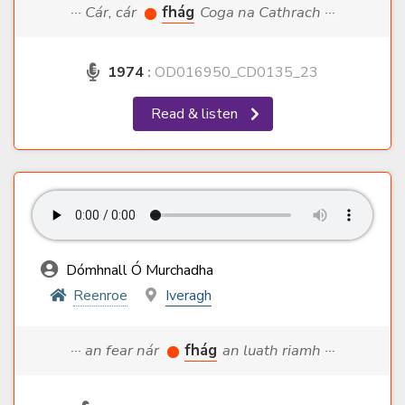
··· Cár, cár
fhág
Coga na Cathrach ···
1974
:
OD016950_CD0135_23
Read & listen
Dómhnall Ó Murchadha
Reenroe
Iveragh
··· an fear nár
fhág
an luath riamh ···