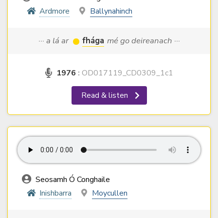
Ardmore
Ballynahinch
··· a lá ar
fhága
mé go deireanach ···
1976
:
OD017119_CD0309_1c1
Read & listen
Seosamh Ó Conghaile
Inishbarra
Moycullen