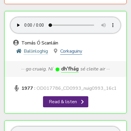
Tomás Ó Scanláin
Ballinloghig
Corkaguiny
··· go cruaig. Ní
dh'fhág
sé cleite air ···
1977
:
OD017786_CD0993_nuig0993_16c1
Read & listen