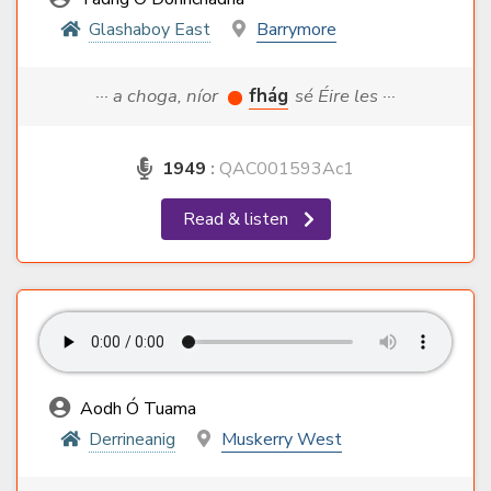
Glashaboy East
Barrymore
··· a choga, níor
fhág
sé Éire les ···
1949
:
QAC001593Ac1
Read & listen
Aodh Ó Tuama
Derrineanig
Muskerry West