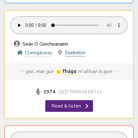
Seán Ó Concheanainn
Claregalway
Dunkellin
··· gor, mar gur
fhága
m’athair is gun ···
1974
:
QQTRIN016167c1
Read & listen