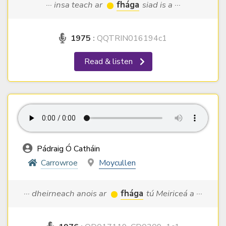
··· insa teach ar
fhága
siad is a ···
1975
:
QQTRIN016194c1
Read & listen
Pádraig Ó Catháin
Carrowroe
Moycullen
··· dheirneach anois ar
fhága
tú Meiriceá a ···