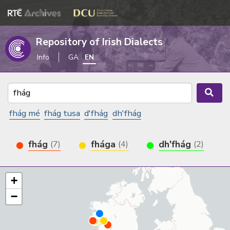
Repository of Irish Dialects
Info
GA
EN
fhág mé
fhág tusa
d'fhág
dh'fhág
fhág
fhága
dh'fhág
(7)
(4)
(2)
+
−