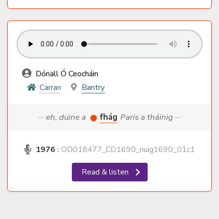
Dónall Ó Ceocháin
Carran
Bantry
··· eh, duine a
fhág
Paris a tháinig ···
1976
:
OD018477_CD1690_nuig1690_01c1
Read & listen