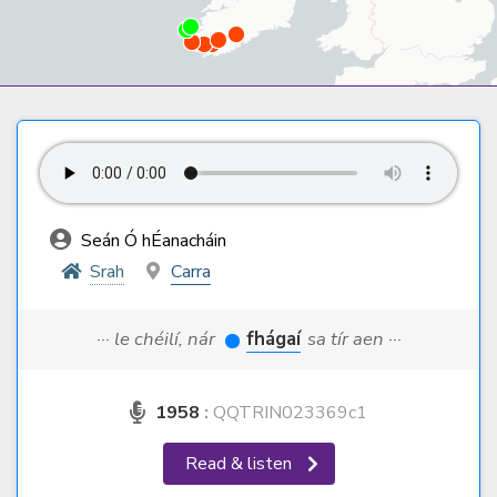
Seán Ó hÉanacháin
Srah
Carra
··· le chéilí, nár
fhágaí
sa tír aen ···
1958
:
QQTRIN023369c1
Read & listen