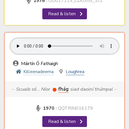
1976
:
OD017119_CD0309_1c1
Read & listen
Máirtín Ó Fathaigh
Killeenadeema
Loughrea
··· Scuaib sé... Níor
fhág
siad daoiní thúmpal ···
1970
:
QQTRIN016179
Read & listen