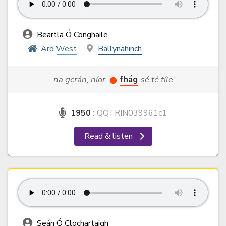
Beartla Ó Conghaile
Ard West
Ballynahinch
··· na gcrán, níor
fhág
sé té tíle ···
1950
:
QQTRIN039961c1
Read & listen
Seán Ó Clochartaigh