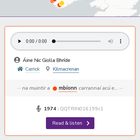
Áine Nic Giolla Bhríde
Carrick
Kilmacrenan
··· na muintir a
mbíonn
carrannaí acú e... ···
1974
:
QQTRIN016199c1
Read & listen