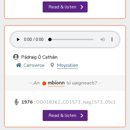
Read & listen
Pádraig Ó Catháin
Carrowroe
Moycullen
··· An
mbíonn
tú uaigneach? ···
1976
:
OD018362_CD1573_nuig1573_05c1
Read & listen