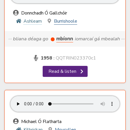
Donnchadh Ó Gallchóir
Ashleam
Burrishoole
··· bliana déaga go
mbíonn
iomarcaí gá mbealah ···
1958
:
QQTRIN023370c1
Read & listen
Michael Ó Flatharta
Kilbrickan
Moycullen