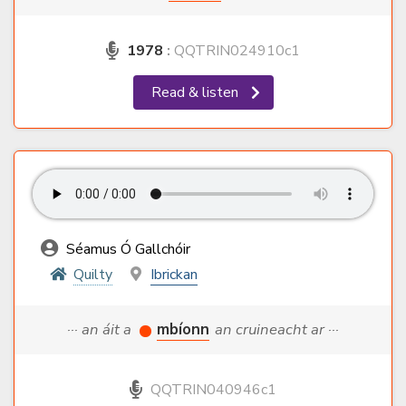
1978
:
QQTRIN024910c1
Read & listen
Séamus Ó Gallchóir
Quilty
Ibrickan
··· an áit a
mbíonn
an cruineacht ar ···
QQTRIN040946c1