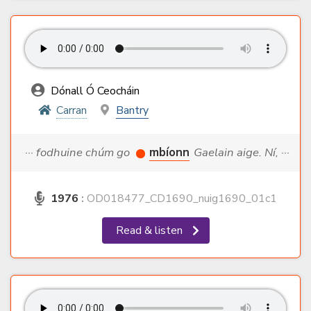
Dónall Ó Ceocháin
Carran
Bantry
··· fodhuine chúm go
mbíonn
Gaelain aige. Ní, ···
1976
:
OD018477_CD1690_nuig1690_01c1
Read & listen