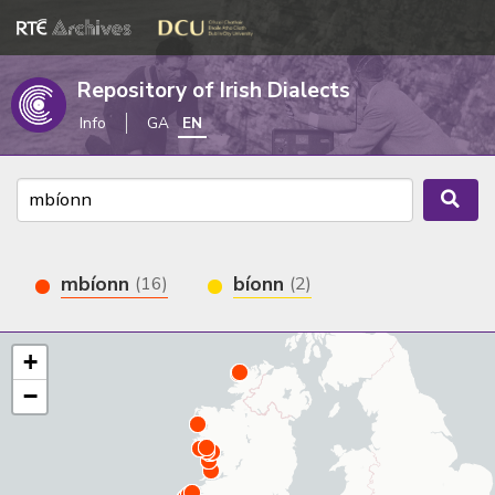
Repository of Irish Dialects
Info
GA
EN
mbíonn
bíonn
(16)
(2)
+
−