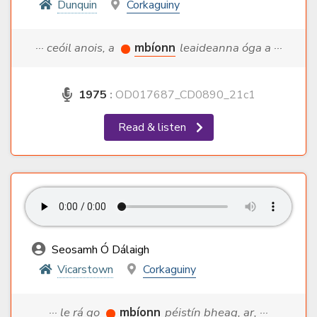
Dunquin
Corkaguiny
··· ceóil anois, a
mbíonn
leaideanna óga a ···
1975
:
OD017687_CD0890_21c1
Read & listen
Seosamh Ó Dálaigh
Vicarstown
Corkaguiny
··· le rá go
mbíonn
péistín bheag, ar, ···