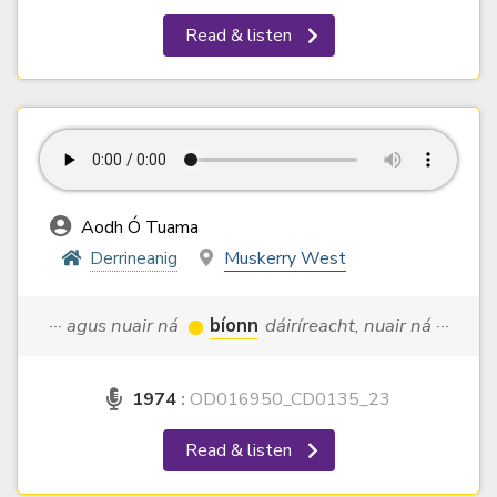
Read & listen
Aodh Ó Tuama
Derrineanig
Muskerry West
··· agus nuair ná
bíonn
dáiríreacht, nuair ná ···
1974
:
OD016950_CD0135_23
Read & listen