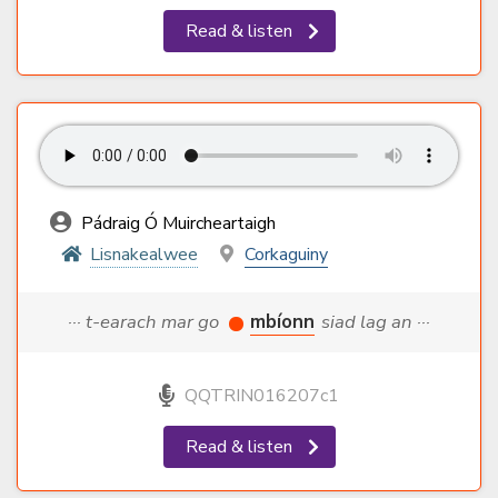
Read & listen
Pádraig Ó Muircheartaigh
Lisnakealwee
Corkaguiny
··· t-earach mar go
mbíonn
siad lag an ···
QQTRIN016207c1
Read & listen