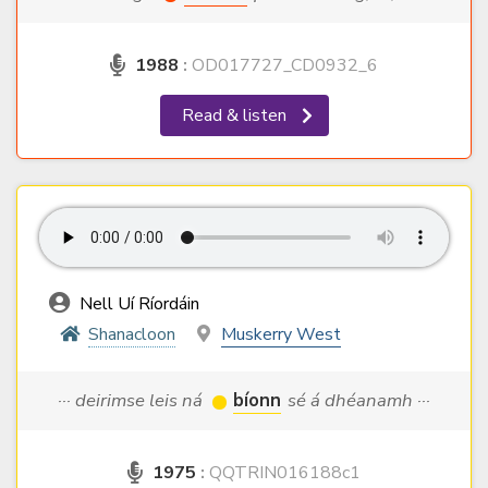
1988
:
OD017727_CD0932_6
Read & listen
Nell Uí Ríordáin
Shanacloon
Muskerry West
··· deirimse leis ná
bíonn
sé á dhéanamh ···
1975
:
QQTRIN016188c1