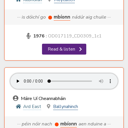
··· is dóichí go
mbíonn
nádúr aig chuile ···
1976
:
OD017119_CD0309_1c1
Read & listen
Máire Uí Cheannabháin
Ard East
Ballynahinch
··· péin nóir nach
mbíonn
aen nduine a ···