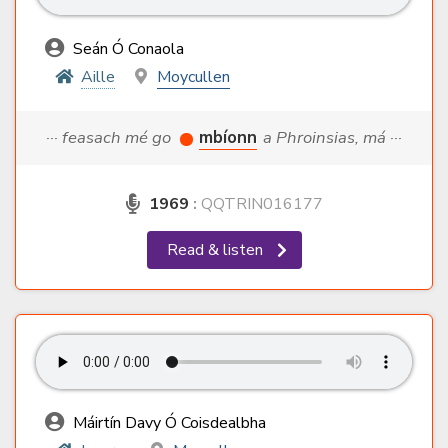
Seán Ó Conaola
Aille
Moycullen
··· feasach mé go
mbíonn
a Phroinsias, má ···
1969
:
QQTRIN016177
Read & listen
Máirtín Davy Ó Coisdealbha