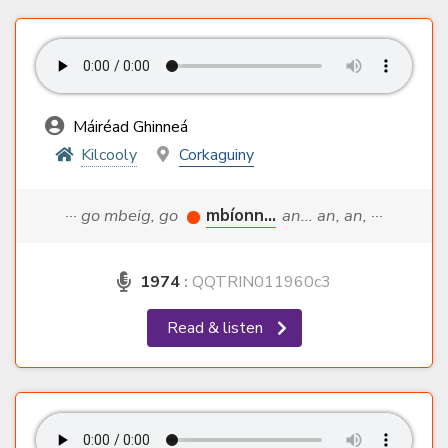
Máiréad Ghinneá
Kilcooly
Corkaguiny
··· go mbeig, go
mbíonn...
an... an, an, ···
1974
:
QQTRIN011960c3
Read & listen