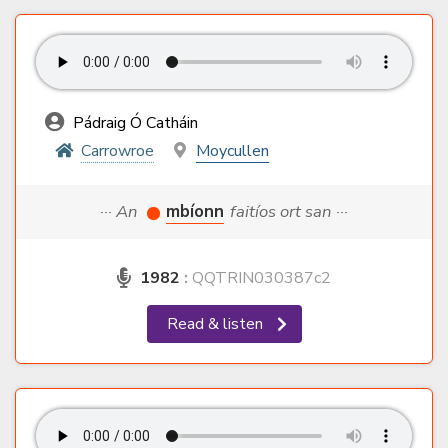
Pádraig Ó Catháin
Carrowroe
Moycullen
··· An
mbíonn
faitíos ort san ···
1982
:
QQTRIN030387c2
Read & listen