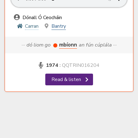
Dónall Ó Ceocháin
Carran
Bantry
··· dó liom go
mbíonn
an fún cúplála ···
1974
:
QQTRIN016204
Read & listen