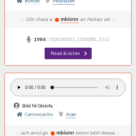
Inveran
Moycullen
··· Cén chaoi a
mbíonn
an Nollaic ad ···
1984
:
OD016902_CD0085_31c1
Read & listen
Bríd Ní Ghríofa
Carrowcastle
Aran
··· ach arnú go
mbíonn
bíonn béilí deasa ···