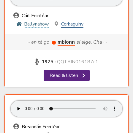
Cáit Feiritéar
Ballynahow
Corkaguiny
··· an té go
mbíonn
sí aige. Cha ···
1975
:
QQTRIN016187c1
Read & listen
Breandán Feiritéar