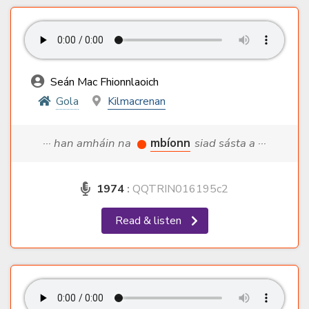
Seán Mac Fhionnlaoich
Gola
Kilmacrenan
··· han amháin na
mbíonn
siad sásta a ···
1974
:
QQTRIN016195c2
Read & listen