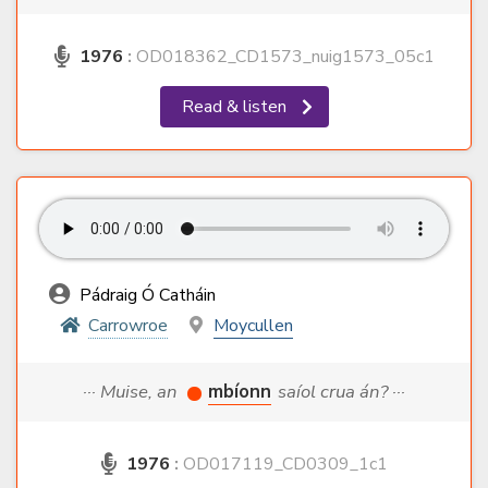
1976
:
OD018362_CD1573_nuig1573_05c1
Read & listen
Pádraig Ó Catháin
Carrowroe
Moycullen
··· Muise, an
mbíonn
saíol crua án? ···
1976
:
OD017119_CD0309_1c1