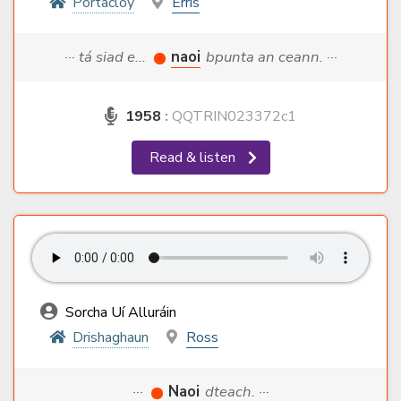
Portacloy
Erris
··· tá siad e...
naoi
bpunta an ceann. ···
1958
:
QQTRIN023372c1
Read & listen
Sorcha Uí Alluráin
Drishaghaun
Ross
···
Naoi
dteach. ···