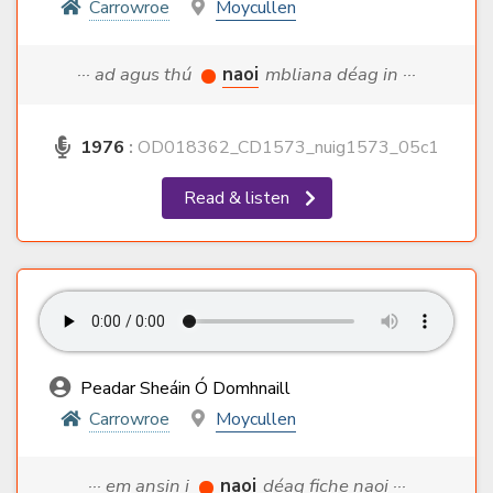
Carrowroe
Moycullen
··· ad agus thú
naoi
mbliana déag in ···
1976
:
OD018362_CD1573_nuig1573_05c1
Read & listen
Peadar Sheáin Ó Domhnaill
Carrowroe
Moycullen
··· em ansin i
naoi
déag fiche naoi ···