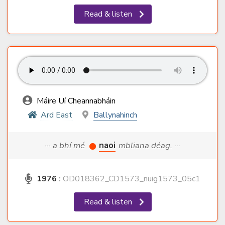
Read & listen
Máire Uí Cheannabháin
Ard East
Ballynahinch
··· a bhí mé
naoi
mbliana déag. ···
1976
:
OD018362_CD1573_nuig1573_05c1
Read & listen