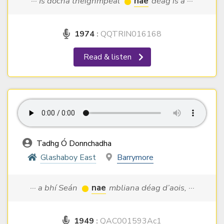
··· Is dócha theighmpeal
nae
déag is a ···
1974
:
QQTRIN016168
Read & listen
Tadhg Ó Donnchadha
Glashaboy East
Barrymore
··· a bhí Seán
nae
mbliana déag d’aois, ···
1949
:
QAC001593Ac1