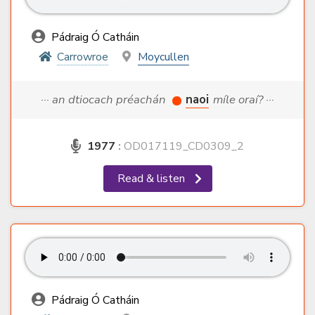
Pádraig Ó Catháin
Carrowroe
Moycullen
··· an dtiocach préachán
naoi
míle oraí? ···
1977
:
OD017119_CD0309_2
Read & listen
Pádraig Ó Catháin