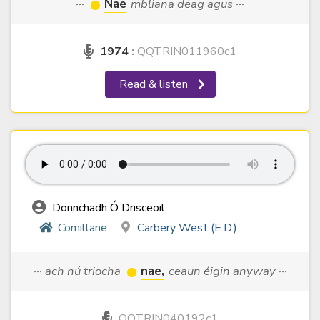
···
Nae
mbliana déag agus ···
1974
:
QQTRIN011960c1
Read & listen
Donnchadh Ó Drisceoil
Comillane
Carbery West (E.D.)
··· ach nú triocha
nae,
ceaun éigin anyway ···
QQTRIN040192c1