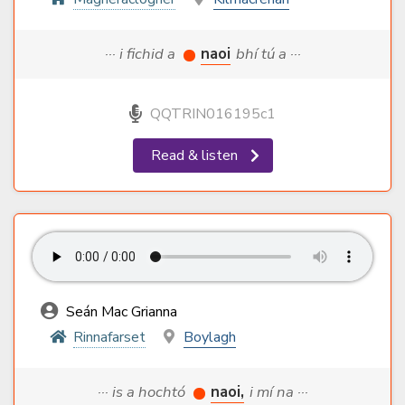
··· i fichid a
naoi
bhí tú a ···
QQTRIN016195c1
Read & listen
Seán Mac Grianna
Rinnafarset
Boylagh
··· is a hochtó
naoi,
i mí na ···