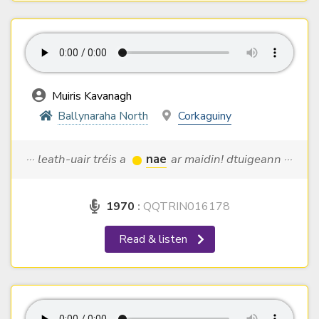
Muiris Kavanagh
Ballynaraha North
Corkaguiny
··· leath-uair tréis a
nae
ar maidin! dtuigeann ···
1970
:
QQTRIN016178
Read & listen