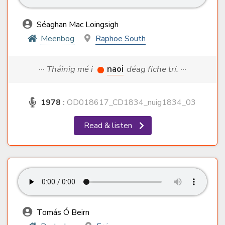
Séaghan Mac Loingsigh
Meenbog
Raphoe South
··· Tháinig mé i
naoi
déag fíche trí. ···
1978
:
OD018617_CD1834_nuig1834_03
Read & listen
Tomás Ó Beirn