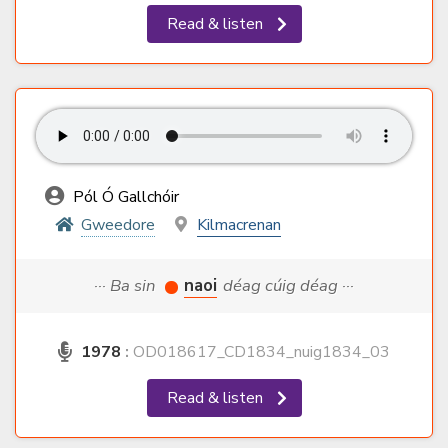
Read & listen
Pól Ó Gallchóir
Gweedore
Kilmacrenan
··· Ba sin
naoi
déag cúig déag ···
1978
:
OD018617_CD1834_nuig1834_03
Read & listen