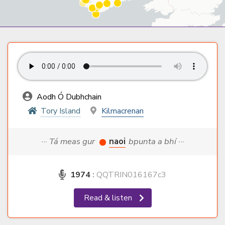
Aodh Ó Dubhchain
Tory Island
Kilmacrenan
··· Tá meas gur
naoi
bpunta a bhí ···
1974
:
QQTRIN016167c3
Read & listen