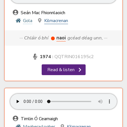
Seán Mac Fhionnlaoich
Gola
Kilmacrenan
··· Chláir ó bhí
naoi
gcéad déag unn, ···
1974
:
QQTRIN016195c2
Read & listen
Timlin Ó Cearnaigh
Magheraclogher
Kilmacrenan