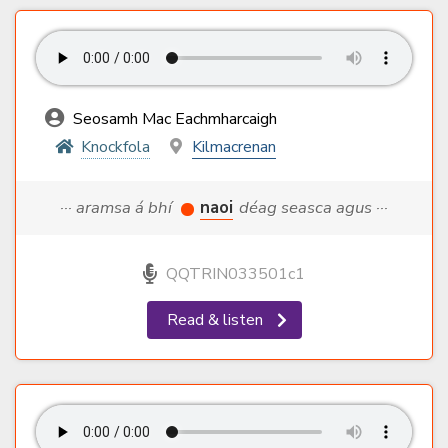
Seosamh Mac Eachmharcaigh
Knockfola
Kilmacrenan
··· aramsa á bhí
naoi
déag seasca agus ···
QQTRIN033501c1
Read & listen