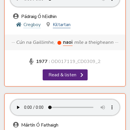
Pádraig Ó hEidhin
Cregboy
Kiltartan
··· Cún na Gaillimhe,
naoi
míle a theigheann ···
1977
:
OD017119_CD0309_2
Read & listen
Máirtín Ó Fathaigh