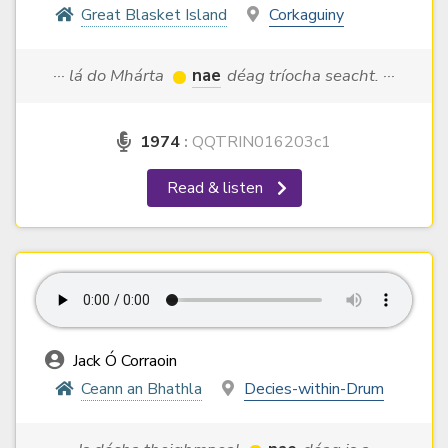
Great Blasket Island
Corkaguiny
··· lá do Mhárta
nae
déag tríocha seacht. ···
1974
:
QQTRIN016203c1
Read & listen
Jack Ó Corraoin
Ceann an Bhathla
Decies-within-Drum