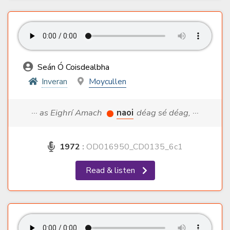
Seán Ó Coisdealbha
Inveran
Moycullen
··· as Eighrí Amach
naoi
déag sé déag, ···
1972
:
OD016950_CD0135_6c1
Read & listen