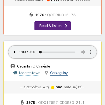
1970
:
QQTRIN016178
Read & listen
Caoimhín Ó Cinnéide
Moorestown
Corkaguiny
··· a gcroíthe. Aig
nae
míle slí, tá ···
1975
:
OD017687_CD0890_21c1