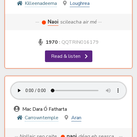
Killeenadeema
Loughrea
···
Naoi
scileacha air mé ···
1970
:
QQTRIN016179
Read & listen
Mac Dara Ó Fatharta
Carrowntemple
Aran
··· Nollaic seo caite,
naoi
déag eh seasca... ···