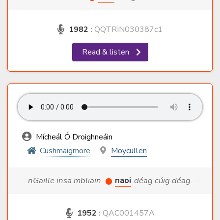
1982
:
QQTRIN030387c1
Read & listen
Mícheál Ó Droighneáin
Cushmaigmore
Moycullen
··· nGaille insa mbliain
naoi
déag cúig déag. ···
1952
:
QAC001457A