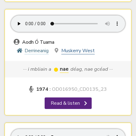
Aodh Ó Tuama
Derrineanig
Muskerry West
··· i mbliain a
nae
déag, nae gcéad ···
1974
:
OD016950_CD0135_23
Read & listen