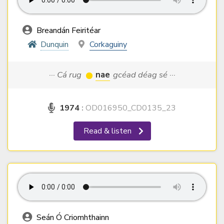
Breandán Feiritéar
Dunquin
Corkaguiny
··· Cá rug
nae
gcéad déag sé ···
1974
:
OD016950_CD0135_23
Read & listen
Seán Ó Criomhthainn