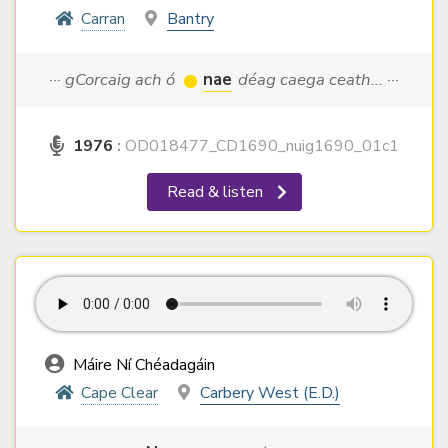
Carran
Bantry
··· gCorcaig ach ó
nae
déag caega ceath... ···
1976
:
OD018477_CD1690_nuig1690_01c1
Read & listen
Máire Ní Chéadagáin
Cape Clear
Carbery West (E.D.)