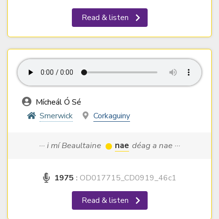
Read & listen
Mícheál Ó Sé
Smerwick
Corkaguiny
··· i mí Beaultaine
nae
déag a nae ···
1975
:
OD017715_CD0919_46c1
Read & listen