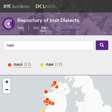
Repository of Irish Dialects
Info
GA
EN
naoi
nae
(22)
(13)
+
−