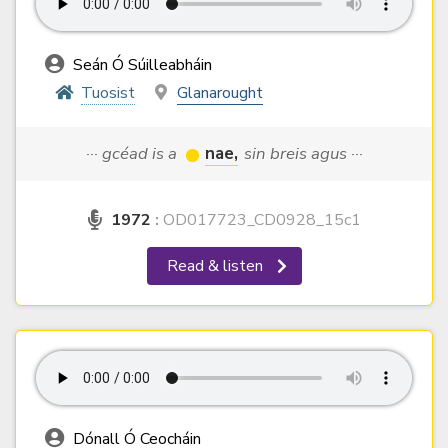
Seán Ó Súilleabháin
Tuosist
Glanarought
··· gcéad is a
nae,
sin breis agus ···
1972
:
OD017723_CD0928_15c1
Read & listen
Dónall Ó Ceocháin