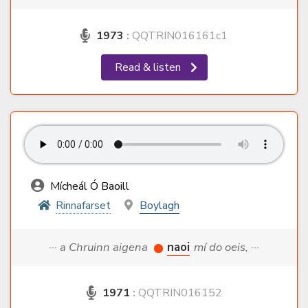
1973
:
QQTRIN016161c1
Read & listen
Mícheál Ó Baoill
Rinnafarset
Boylagh
··· a Chruinn aigena
naoi
mí do oeis, ···
1971
:
QQTRIN016152