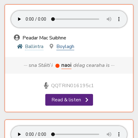
Peadar Mac Suibhne
Ballintra
Boylagh
··· sna Stáití i
naoi
déag cearaha is ···
QQTRIN016195c1
Read & listen