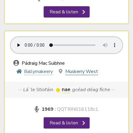
Read & listen
Pádraig Mac Suibhne
Ballymakeery
Muskerry West
··· Lá ’le Stiofáin
nae
gcéad déag fiche ···
1969
:
QQTRIN016118c1
Read & listen