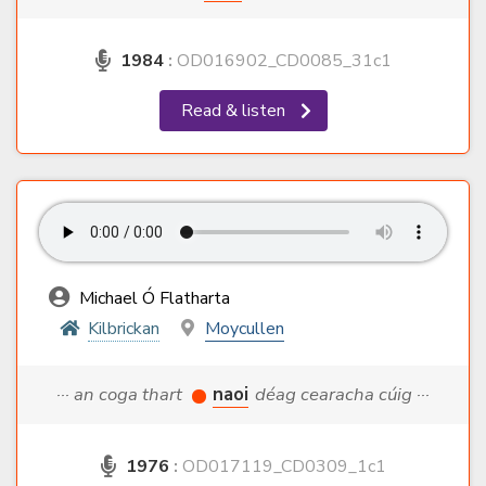
1984
:
OD016902_CD0085_31c1
Read & listen
Michael Ó Flatharta
Kilbrickan
Moycullen
··· an coga thart
naoi
déag cearacha cúig ···
1976
:
OD017119_CD0309_1c1