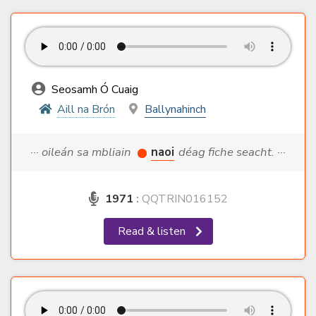
Seosamh Ó Cuaig
Aill na Brón
Ballynahinch
··· oileán sa mbliain
naoi
déag fiche seacht. ···
1971
:
QQTRIN016152
Read & listen