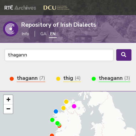
Repository of Irish Dialects
Info
GA
EN
thagann
thig
theagann
(7)
(4)
(3)
+
−