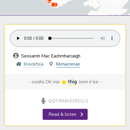
Seosamh Mac Eachmharcaigh
Knockfola
Kilmacrenan
··· cuidiú Dé ma
thig
liom é be ···
QQTRIN033501c1
Read & listen