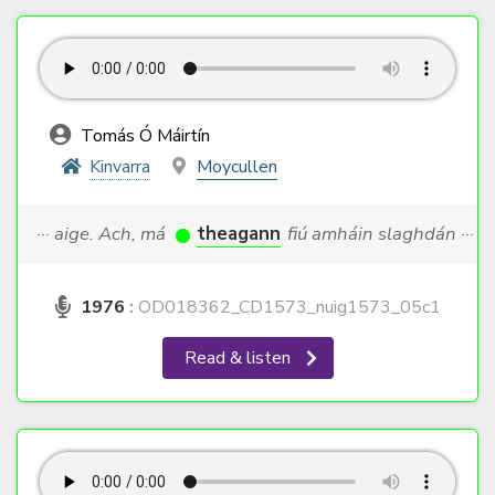
Tomás Ó Máirtín
Kinvarra
Moycullen
··· aige. Ach, má
theagann
fiú amháin slaghdán ···
1976
:
OD018362_CD1573_nuig1573_05c1
Read & listen