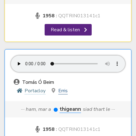
1958
:
QQTRIN013141c1
Read & listen
Tomás Ó Beirn
Portacloy
Erris
··· ham, mar a
thigeann
siad thart le ···
1958
:
QQTRIN013141c1