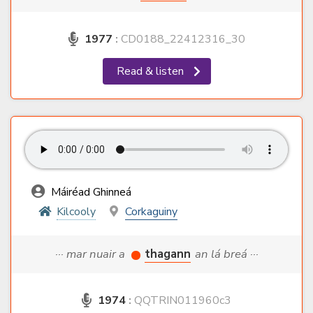
1977
:
CD0188_22412316_30
Read & listen
Máiréad Ghinneá
Kilcooly
Corkaguiny
··· mar nuair a
thagann
an lá breá ···
1974
:
QQTRIN011960c3