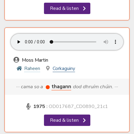
Read & listen
Moss Martin
Raheen
Corkaguiny
··· cama so a
thagann
dod dhruím chúin. ···
1975
:
OD017687_CD0890_21c1
Read & listen