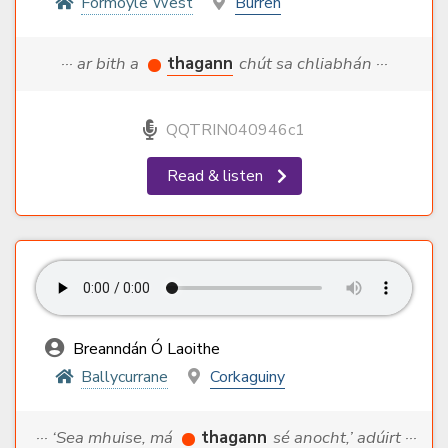
Formoyle West
Burren
··· ar bith a
thagann
chút sa chliabhán ···
QQTRIN040946c1
Read & listen
Breanndán Ó Laoithe
Ballycurrane
Corkaguiny
··· ‘Sea mhuise, má
thagann
sé anocht,’ adúirt ···