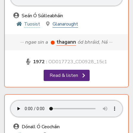
Seán Ó Súilleabháin
Tuosist
Glanarought
··· ngae sin a
thagann
ód bhráid, Ná ···
1972
:
OD017723_CD0928_15c1
Read & listen
Dónall Ó Ceocháin