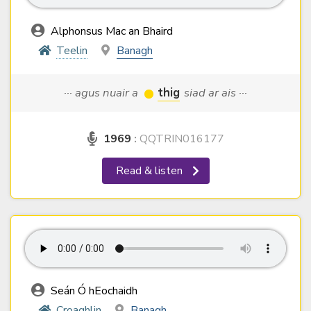
Alphonsus Mac an Bhaird
Teelin
Banagh
··· agus nuair a
thig
siad ar ais ···
1969
:
QQTRIN016177
Read & listen
Seán Ó hEochaidh
Croaghlin
Banagh