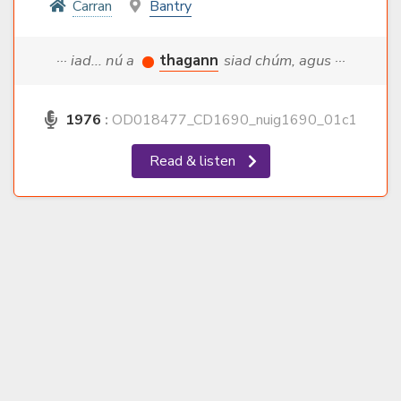
Carran
Bantry
··· iad... nú a
thagann
siad chúm, agus ···
1976
:
OD018477_CD1690_nuig1690_01c1
Read & listen