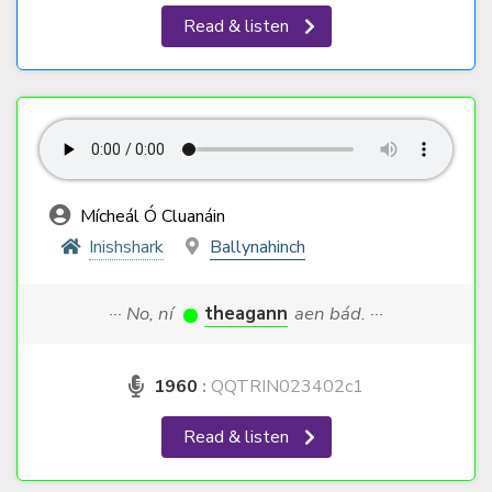
Read & listen
Mícheál Ó Cluanáin
Inishshark
Ballynahinch
··· No, ní
theagann
aen bád. ···
1960
:
QQTRIN023402c1
Read & listen