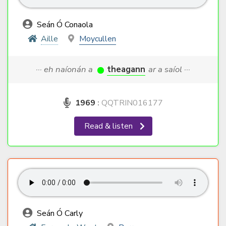
Seán Ó Conaola
Aille
Moycullen
··· eh naíonán a
theagann
ar a saíol ···
1969
:
QQTRIN016177
Read & listen
Seán Ó Carly