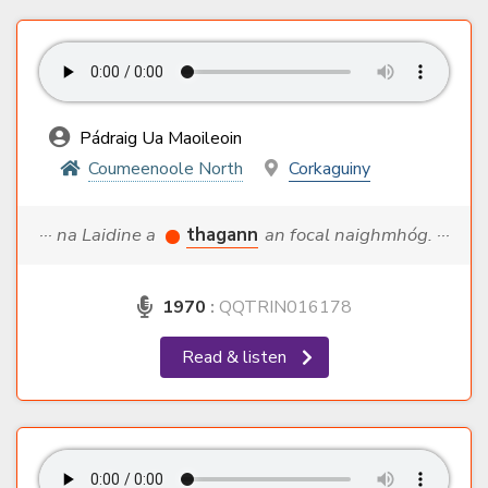
Pádraig Ua Maoileoin
Coumeenoole North
Corkaguiny
··· na Laidine a
thagann
an focal naighmhóg. ···
1970
:
QQTRIN016178
Read & listen