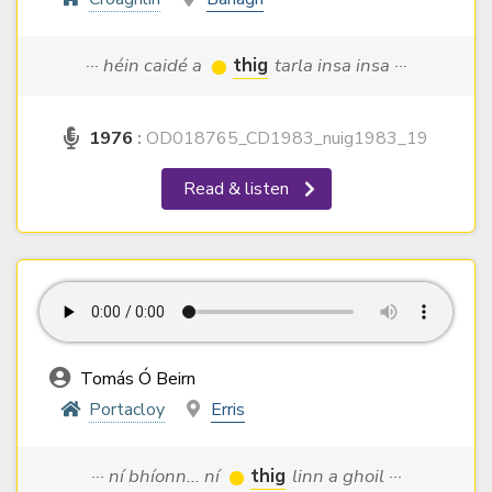
··· héin caidé a
thig
tarla insa insa ···
1976
:
OD018765_CD1983_nuig1983_19
Read & listen
Tomás Ó Beirn
Portacloy
Erris
··· ní bhíonn... ní
thig
linn a ghoil ···