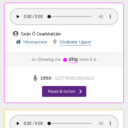
Seán Ó Cearbhalláin
Meenacrane
Strabane Upper
··· in Ghaelig ha
dtig
liom é a ···
1950
:
QQTRIN028506c1
Read & listen