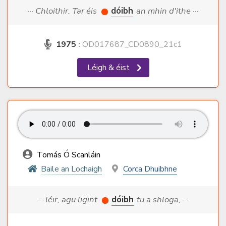
··· Chloithir. Tar éis
dóibh
an mhin d'ithe ···
1975
:
OD017687_CD0890_21c1
Léigh & éist
Tomás Ó Scanláin
Baile an Lochaigh
Corca Dhuibhne
··· léir, agu ligint
dóibh
tu a shloga, ···