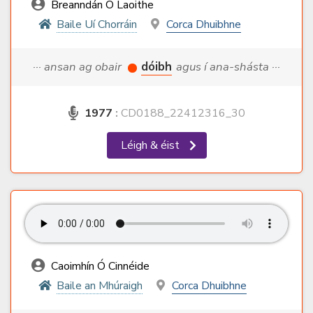
Breanndán Ó Laoithe
Baile Uí Chorráin
Corca Dhuibhne
··· ansan ag obair
dóibh
agus í ana-shásta ···
1977
:
CD0188_22412316_30
Léigh & éist
Caoimhín Ó Cinnéide
Baile an Mhúraigh
Corca Dhuibhne