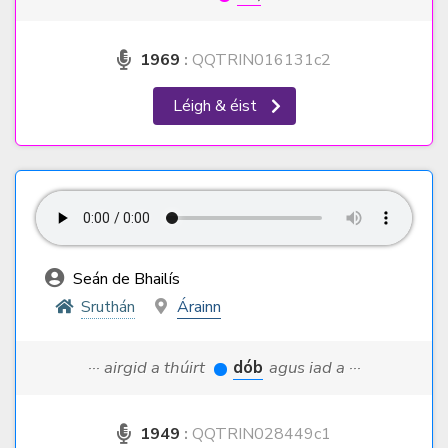
1969
:
QQTRIN016131c2
Léigh & éist
Seán de Bhailís
Sruthán
Árainn
··· airgid a thúirt
dób
agus iad a ···
1949
:
QQTRIN028449c1