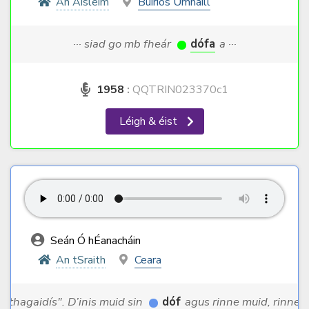
An Aisléim
Buiríos Umhaill
··· siad go mb fheár
dófa
a ···
1958
:
QQTRIN023370c1
Léigh & éist
Seán Ó hÉanacháin
An tSraith
Ceara
··· thagaidís". D’inis muid sin
dóf
agus rinne muid, rinne ··