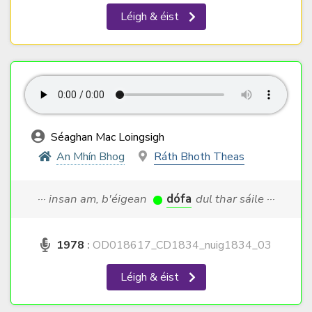
Léigh & éist
Séaghan Mac Loingsigh
An Mhín Bhog
Ráth Bhoth Theas
··· insan am, b'éigean
dófa
dul thar sáile ···
1978
:
OD018617_CD1834_nuig1834_03
Léigh & éist