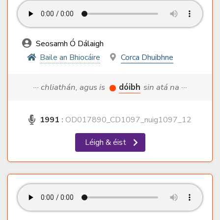
Seosamh Ó Dálaigh
Baile an Bhiocáire
Corca Dhuibhne
··· chliathán, agus is
dóibh
sin atá na ···
1991
:
OD017890_CD1097_nuig1097_12
Léigh & éist