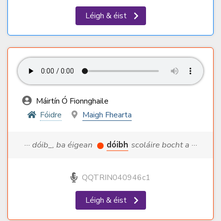
Léigh & éist
Máirtín Ó Fionnghaile
Fóidre
Maigh Fhearta
··· dóib_, ba éigean
dóibh
scoláire bocht a ···
QQTRIN040946c1
Léigh & éist