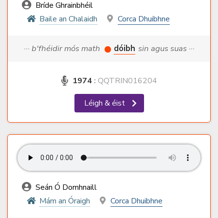
Bríde Ghrainbhéil
Baile an Chalaidh
Corca Dhuibhne
··· b'fhéidir mós math
dóibh
sin agus suas ···
1974
:
QQTRIN016204
Léigh & éist
Seán Ó Domhnaill
Mám an Óraigh
Corca Dhuibhne