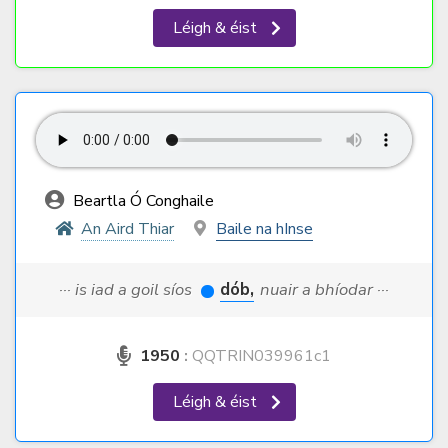
Léigh & éist
Beartla Ó Conghaile
An Aird Thiar
Baile na hInse
··· is iad a goil síos
dób,
nuair a bhíodar ···
1950
:
QQTRIN039961c1
Léigh & éist