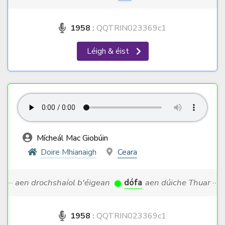
1958
:
QQTRIN023369c1
Léigh & éist
Mícheál Mac Giobúin
Doire Mhianaigh
Ceara
··· aen drochshaíol b'éigean
dófa
aen dúiche Thuar ···
1958
:
QQTRIN023369c1