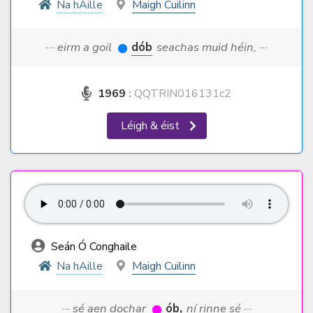
Na hAille
Maigh Cuilinn
··· eirm a goil
dób
seachas muid héin, ···
1969
:
QQTRIN016131c2
Léigh & éist
Seán Ó Conghaile
Na hAille
Maigh Cuilinn
··· sé aen dochar
ób,
ní rinne sé ···