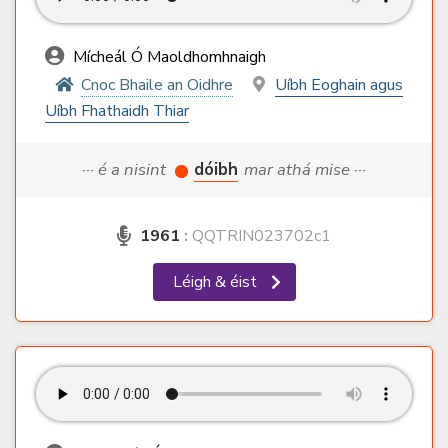
Mícheál Ó Maoldhomhnaigh
Cnoc Bhaile an Oidhre
Uíbh Eoghain agus
Uíbh Fhathaidh Thiar
··· é a nisint
dóibh
mar athá mise ···
1961
:
QQTRIN023702c1
Léigh & éist