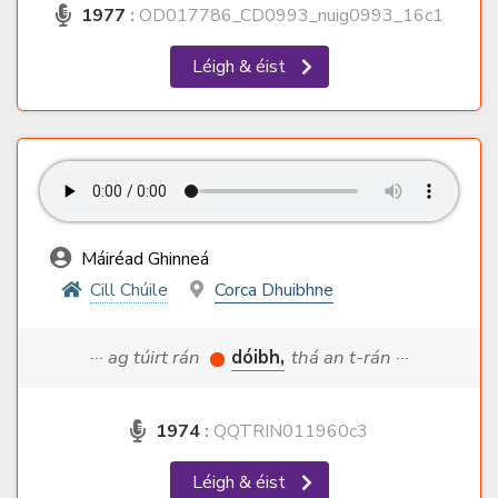
1977
:
OD017786_CD0993_nuig0993_16c1
Léigh & éist
Máiréad Ghinneá
Cill Chúile
Corca Dhuibhne
··· ag túirt rán
dóibh,
thá an t-rán ···
1974
:
QQTRIN011960c3
Léigh & éist