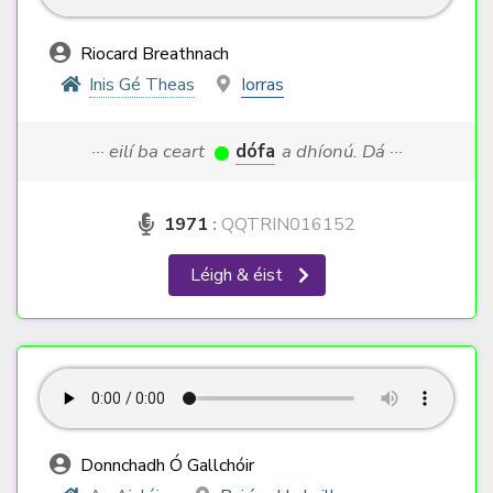
Riocard Breathnach
Inis Gé Theas
Iorras
··· eilí ba ceart
dófa
a dhíonú. Dá ···
1971
:
QQTRIN016152
Léigh & éist
Donnchadh Ó Gallchóir