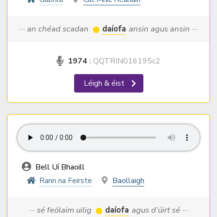
··· an chéad scadan
daíofa
ansin agus ansin ···
1974
:
QQTRIN016195c2
Léigh & éist
Bell Uí Bhaoill
Rann na Feirste
Baollaigh
··· sé feólaim uilig
daíofa
agus d’úirt sé ···