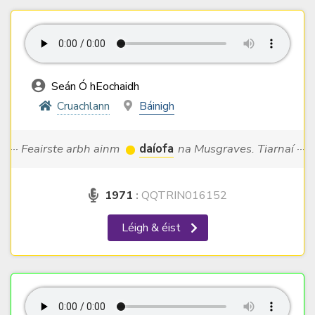
Seán Ó hEochaidh
Cruachlann
Báinigh
··· Feairste arbh ainm
daíofa
na Musgraves. Tiarnaí ···
1971
:
QQTRIN016152
Léigh & éist