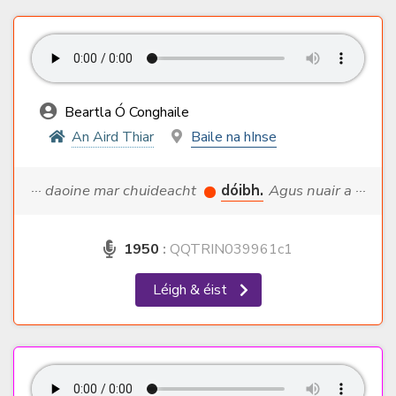
Beartla Ó Conghaile
An Aird Thiar
Baile na hInse
··· daoine mar chuideacht
dóibh.
Agus nuair a ···
1950
:
QQTRIN039961c1
Léigh & éist