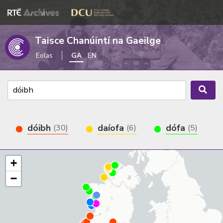
Taisce Chanúintí na Gaeilge
Eolas
GA
EN
dóibh
daíofa
dófa
(30)
(6)
(5)
+
−