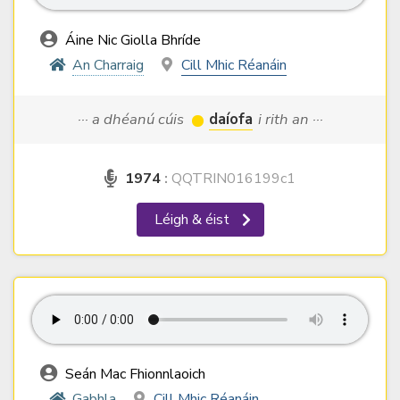
Áine Nic Giolla Bhríde
An Charraig
Cill Mhic Réanáin
··· a dhéanú cúis
daíofa
i rith an ···
1974
:
QQTRIN016199c1
Léigh & éist
Seán Mac Fhionnlaoich
Gabhla
Cill Mhic Réanáin