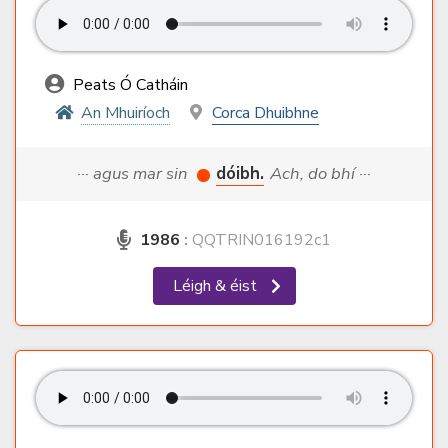
Peats Ó Catháin
An Mhuiríoch
Corca Dhuibhne
··· agus mar sin
dóibh.
Ach, do bhí ···
1986
:
QQTRIN016192c1
Léigh & éist