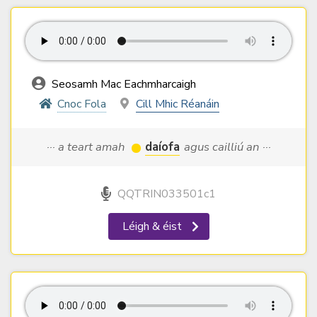
Seosamh Mac Eachmharcaigh
Cnoc Fola
Cill Mhic Réanáin
··· a teart amah
daíofa
agus cailliú an ···
QQTRIN033501c1
Léigh & éist