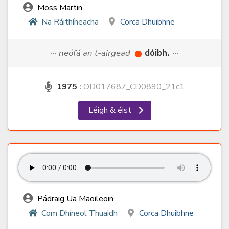
Moss Martin
Na Ráithíneacha
Corca Dhuibhne
··· neófá an t-airgead
dóibh.
···
1975
:
OD017687_CD0890_21c1
Léigh & éist
Pádraig Ua Maoileoin
Com Dhíneol Thuaidh
Corca Dhuibhne