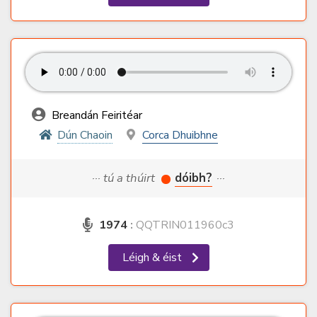
Breandán Feiritéar
Dún Chaoin
Corca Dhuibhne
··· tú a thúirt
dóibh?
···
1974
:
QQTRIN011960c3
Léigh & éist