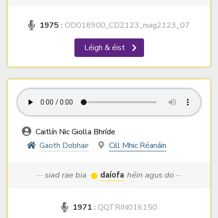
1975
:
OD018900_CD2123_nuig2123_07
Léigh & éist
Caitlín Nic Giolla Bhríde
Gaoth Dobhair
Cill Mhic Réanáin
··· siad rae bia
daíofa
héin agus do ···
1971
:
QQTRIN016150