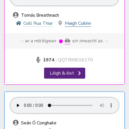
Tomás Breathnach
Coill Rua Thiar
Maigh Cuilinn
··· ar a mb’éigean
ób
sin imeacht as. ···
1974
:
QQTRIN016170
Léigh & éist
Seán Ó Conghaile