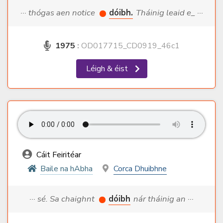
··· thógas aen notice
dóibh.
Tháinig leaid e_ ···
1975
:
OD017715_CD0919_46c1
Léigh & éist
Cáit Feiritéar
Baile na hAbha
Corca Dhuibhne
··· sé. Sa chaighnt
dóibh
nár tháinig an ···