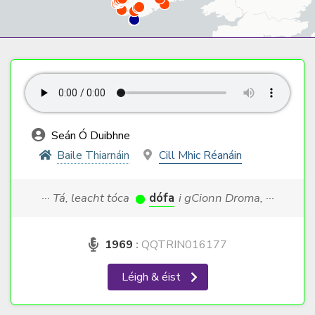
Seán Ó Duibhne
Baile Thiarnáin
Cill Mhic Réanáin
··· Tá, leacht tóca
dófa
i gCionn Droma, ···
1969
:
QQTRIN016177
Léigh & éist