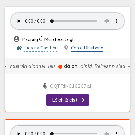
Pádraig Ó Muircheartaigh
Lios na Caolbhuí
Corca Dhuibhne
··· muarán díobháil leis
dóibh,
dinid. Beireann siad ···
QQTRIN016207c1
Léigh & éist