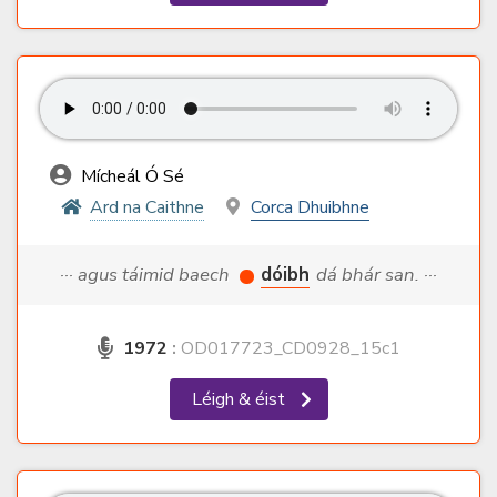
Mícheál Ó Sé
Ard na Caithne
Corca Dhuibhne
··· agus táimid baech
dóibh
dá bhár san. ···
1972
:
OD017723_CD0928_15c1
Léigh & éist