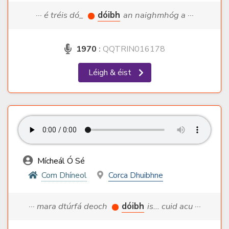
··· é tréis dó_
dóibh
an naighmhóg a ···
1970
:
QQTRIN016178
Léigh & éist
Mícheál Ó Sé
Com Dhíneol
Corca Dhuibhne
··· mara dtúrfá deoch
dóibh
is... cuid acu ···