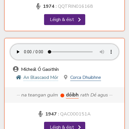
1974
:
QQTRIN016168
Léigh & éist
Mícheál Ó Gaoithín
An Blascaod Mór
Corca Dhuibhne
··· na teangan guím
dóibh
rath Dé agus ···
1947
:
QAC000151A
Léigh & éist