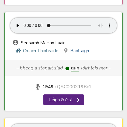
Seosamh Mac an Luain
Cruach Thiobraide
Baollaigh
··· bheag a stapait siad
gun
lóirt leis mar ···
1949
:
QAC000319Bc1
Léigh & éist