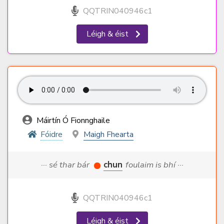
QQTRIN040946c1
Léigh & éist
Máirtín Ó Fionnghaile
Fóidre
Maigh Fhearta
··· sé thar bár
chun
foulaim is bhí ···
QQTRIN040946c1
Léigh & éist