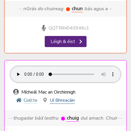
··· nGrás do chuireag
chun
bás agus a ···
QQTRIN040946c1
Léigh & éist
Mícheál Mac an Oirchinnigh
Coillte
Uí Bhreacáin
··· thugadar bád leothu
chuig
dul amach. Chuir ···