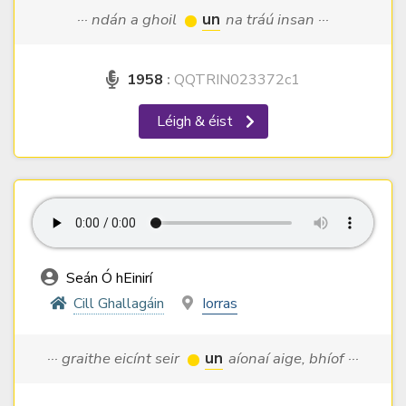
··· ndán a ghoil
un
na tráú insan ···
1958
:
QQTRIN023372c1
Léigh & éist
Seán Ó hEinirí
Cill Ghallagáin
Iorras
··· graithe eicínt seir
un
aíonaí aige, bhíof ···