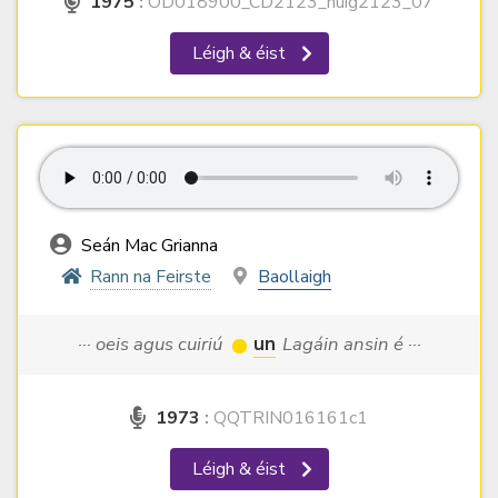
1975
:
OD018900_CD2123_nuig2123_07
Léigh & éist
Seán Mac Grianna
Rann na Feirste
Baollaigh
··· oeis agus cuiriú
un
Lagáin ansin é ···
1973
:
QQTRIN016161c1
Léigh & éist