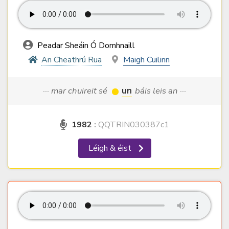
Peadar Sheáin Ó Domhnaill
An Cheathrú Rua
Maigh Cuilinn
··· mar chuireit sé
un
báis leis an ···
1982
:
QQTRIN030387c1
Léigh & éist