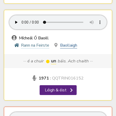
Mícheál Ó Baoill
Rann na Feirste
Baollaigh
··· é a chuir
un
báis. Ach chaith ···
1971
:
QQTRIN016152
Léigh & éist