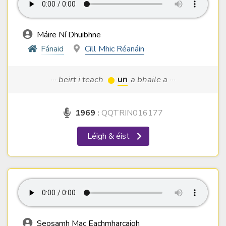
Máire Ní Dhuibhne
Fánaid
Cill Mhic Réanáin
··· beirt i teach
un
a bhaile a ···
1969
:
QQTRIN016177
Léigh & éist
Seosamh Mac Eachmharcaigh