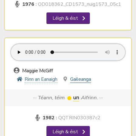
1976
:
OD018362_CD1573_nuig1573_05c1
Léigh & éist
Maggie McGiff
Rinn an Eanaigh
Gaileanga
··· Téann, téim
un
Aifrinn. ···
1982
:
QQTRIN030387c2
Léigh & éist