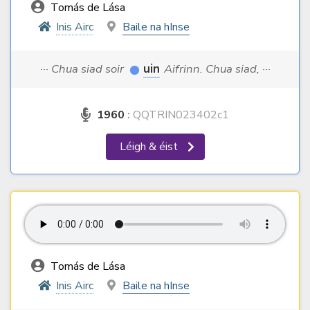
Tomás de Lása
Inis Airc
Baile na hInse
··· Chua siad soir
uin
Aifrinn. Chua siad, ···
1960
:
QQTRIN023402c1
Léigh & éist
Tomás de Lása
Inis Airc
Baile na hInse