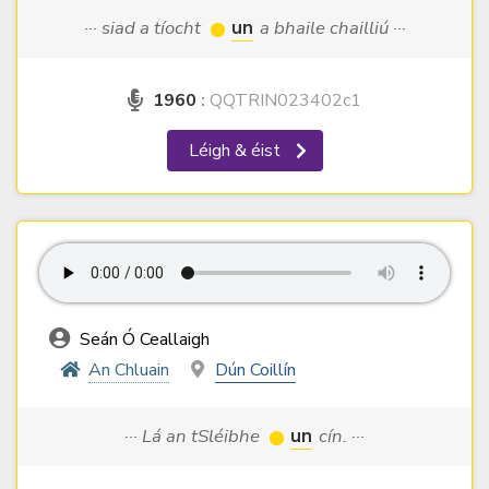
··· siad a tíocht
un
a bhaile chailliú ···
1960
:
QQTRIN023402c1
Léigh & éist
Seán Ó Ceallaigh
An Chluain
Dún Coillín
··· Lá an tSléibhe
un
cín. ···