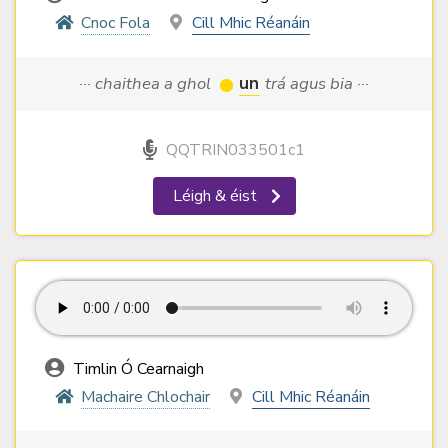
Cnoc Fola
Cill Mhic Réanáin
··· chaithea a ghol
un
trá agus bia ···
QQTRIN033501c1
Léigh & éist
Timlin Ó Cearnaigh
Machaire Chlochair
Cill Mhic Réanáin