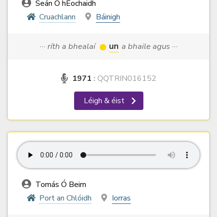
Seán Ó hEochaidh
Cruachlann
Báinigh
··· ríth a bhealaí
un
a bhaile agus ···
1971
:
QQTRIN016152
Léigh & éist
Tomás Ó Beirn
Port an Chlóidh
Iorras