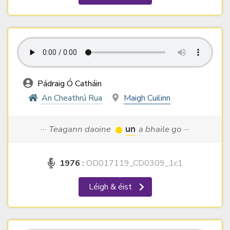
Pádraig Ó Catháin
An Cheathrú Rua
Maigh Cuilinn
··· Teagann daoine
un
a bhaile go ···
1976
:
OD017119_CD0309_1c1
Léigh & éist