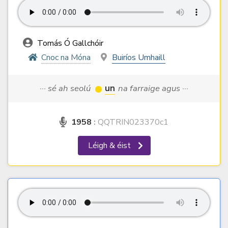
Tomás Ó Gallchóir
Cnoc na Móna
Buiríos Umhaill
··· sé ah seolú
un
na farraige agus ···
1958
:
QQTRIN023370c1
Léigh & éist