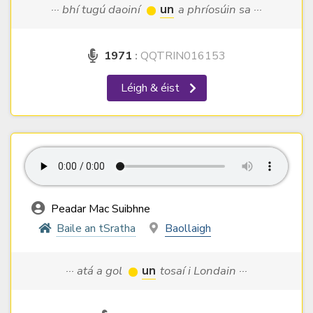
··· bhí tugú daoiní
un
a phríosúin sa ···
1971
:
QQTRIN016153
Léigh & éist
Peadar Mac Suibhne
Baile an tSratha
Baollaigh
··· atá a gol
un
tosaí i Londain ···