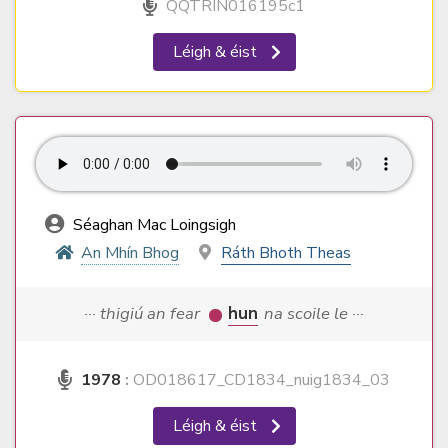
QQTRIN016195c1
Léigh & éist
Séaghan Mac Loingsigh
An Mhín Bhog
Ráth Bhoth Theas
··· thigiú an fear
hun
na scoile le ···
1978
:
OD018617_CD1834_nuig1834_03
Léigh & éist