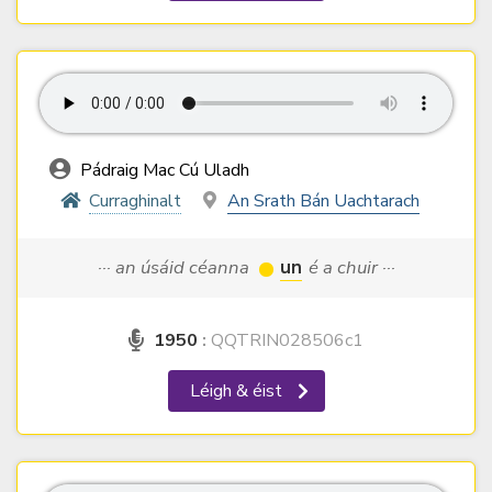
Pádraig Mac Cú Uladh
Curraghinalt
An Srath Bán Uachtarach
··· an úsáid céanna
un
é a chuir ···
1950
:
QQTRIN028506c1
Léigh & éist