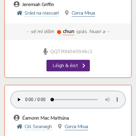
Jeremiah Griffin
Sráid na nIascairí
Corca Mrua
··· sé mí díbh
chun
spás. Nuair a ···
QQTRIN040946c1
Léigh & éist
Éamonn Mac Mathúna
Cill Seanaigh
Corca Mrua