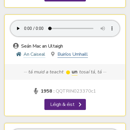
Seán Mac an Ultaigh
An Caiseal
Buiríos Umhaill
··· tá muid a teacht
un
tosaí tá, tá ···
1958
:
QQTRIN023370c1
Léigh & éist