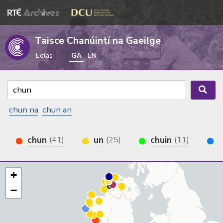
Taisce Chanúintí na Gaeilge
Eolas
GA
EN
chun na
chun an
chun
un
chuin
(41)
(25)
(11)
+
−