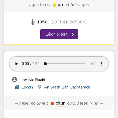
··· agus fua sí
un
a bhóir agus ···
1950
:
QQTRIN028506c1
Léigh & éist
Jane Nic Ruairí
Leckin
An Srath Bán Uachtarach
··· mise mo dhialt
chun
cuidiú leat. Rinn ···