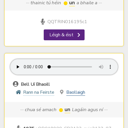
··· thainic tú héin
un
a bhaile a ···
QQTRIN016195c1
Léigh & éist
Bell Uí Bhaoill
Rann na Feirste
Baollaigh
··· chua sé amach
un
Lagáin agus ní ···