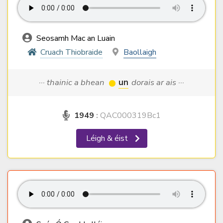
Seosamh Mac an Luain
Cruach Thiobraide
Baollaigh
··· thainic a bhean
un
dorais ar ais ···
1949
:
QAC000319Bc1
Léigh & éist