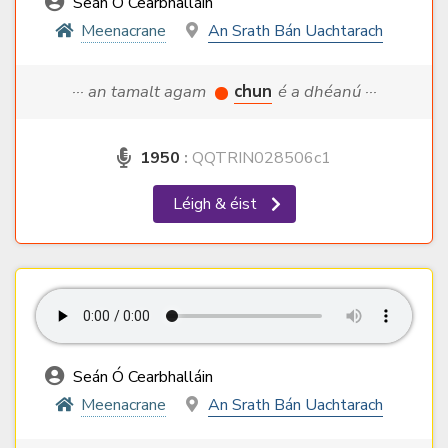
Seán Ó Cearbhalláin
Meenacrane
An Srath Bán Uachtarach
··· an tamalt agam
chun
é a dhéanú ···
1950
:
QQTRIN028506c1
Léigh & éist
Seán Ó Cearbhalláin
Meenacrane
An Srath Bán Uachtarach