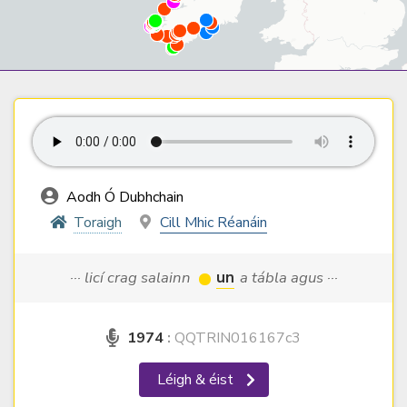
Aodh Ó Dubhchain
Toraigh
Cill Mhic Réanáin
··· licí crag salainn
un
a tábla agus ···
1974
:
QQTRIN016167c3
Léigh & éist