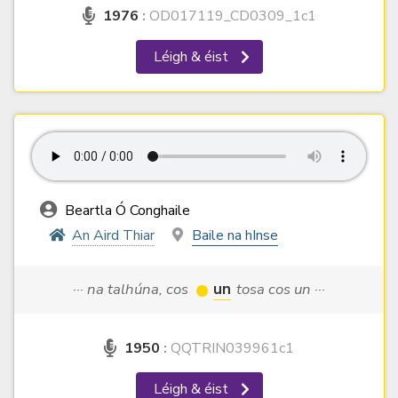
1976
:
OD017119_CD0309_1c1
Léigh & éist
Beartla Ó Conghaile
An Aird Thiar
Baile na hInse
··· na talhúna, cos
un
tosa cos un ···
1950
:
QQTRIN039961c1
Léigh & éist