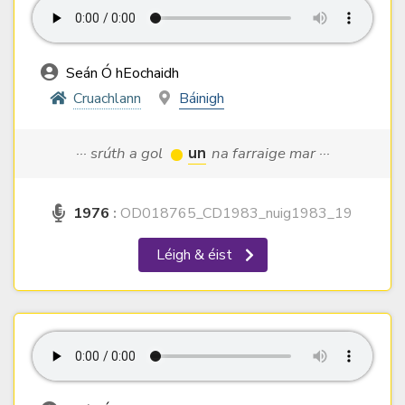
Seán Ó hEochaidh
Cruachlann
Báinigh
··· srúth a gol
un
na farraige mar ···
1976
:
OD018765_CD1983_nuig1983_19
Léigh & éist