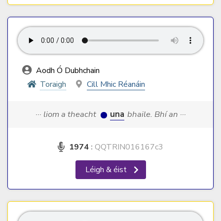
Aodh Ó Dubhchain
Toraigh
Cill Mhic Réanáin
··· liom a theacht
una
bhaile. Bhí an ···
1974
:
QQTRIN016167c3
Léigh & éist