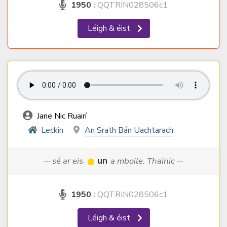
1950
:
QQTRIN028506c1
Léigh & éist
Jane Nic Ruairí
Leckin
An Srath Bán Uachtarach
··· sé ar eis
un
a mboile. Thainic ···
1950
:
QQTRIN028506c1
Léigh & éist