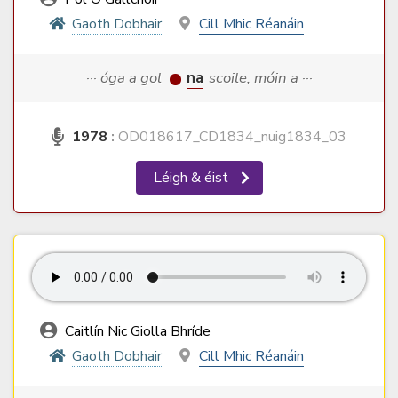
Gaoth Dobhair
Cill Mhic Réanáin
··· óga a gol
na
scoile, móin a ···
1978
:
OD018617_CD1834_nuig1834_03
Léigh & éist
Caitlín Nic Giolla Bhríde
Gaoth Dobhair
Cill Mhic Réanáin