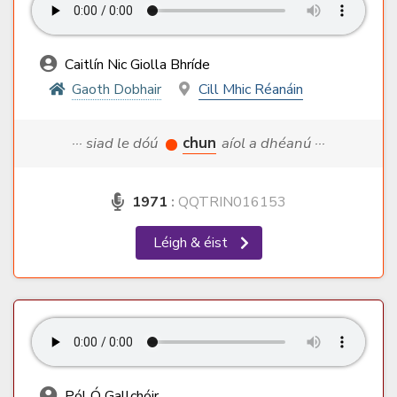
Caitlín Nic Giolla Bhríde
Gaoth Dobhair
Cill Mhic Réanáin
··· siad le dóú
chun
aíol a dhéanú ···
1971
:
QQTRIN016153
Léigh & éist
Pól Ó Gallchóir