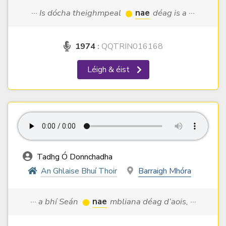
··· Is dócha theighmpeal
nae
déag is a ···
1974
:
QQTRIN016168
Léigh & éist
Tadhg Ó Donnchadha
An Ghlaise Bhuí Thoir
Barraigh Mhóra
··· a bhí Seán
nae
mbliana déag d’aois, ···