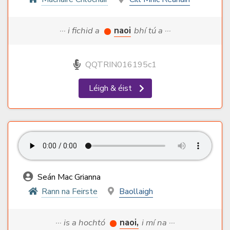
··· i fichid a
naoi
bhí tú a ···
QQTRIN016195c1
Léigh & éist
Seán Mac Grianna
Rann na Feirste
Baollaigh
··· is a hochtó
naoi,
i mí na ···