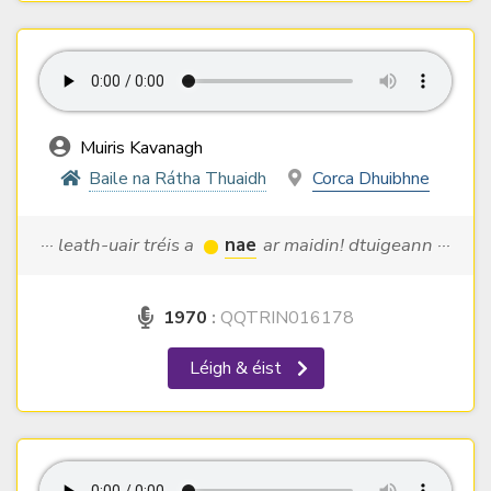
Muiris Kavanagh
Baile na Rátha Thuaidh
Corca Dhuibhne
··· leath-uair tréis a
nae
ar maidin! dtuigeann ···
1970
:
QQTRIN016178
Léigh & éist