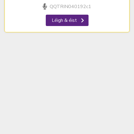
QQTRIN040192c1
Léigh & éist