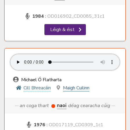
1984
:
OD016902_CD0085_31c1
Léigh & éist
Michael Ó Flatharta
Cill Bhreacáin
Maigh Cuilinn
··· an coga thart
naoi
déag cearacha cúig ···
1976
:
OD017119_CD0309_1c1