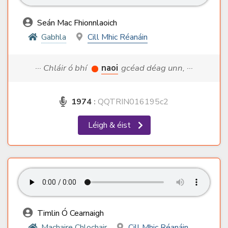
Seán Mac Fhionnlaoich
Gabhla
Cill Mhic Réanáin
··· Chláir ó bhí
naoi
gcéad déag unn, ···
1974
:
QQTRIN016195c2
Léigh & éist
Timlin Ó Cearnaigh
Machaire Chlochair
Cill Mhic Réanáin