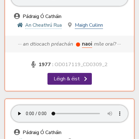
Pádraig Ó Catháin
An Cheathrú Rua
Maigh Cuilinn
··· an dtiocach préachán
naoi
míle oraí? ···
1977
:
OD017119_CD0309_2
Léigh & éist
Pádraig Ó Catháin