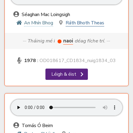
Séaghan Mac Loingsigh
An Mhín Bhog
Ráth Bhoth Theas
··· Tháinig mé i
naoi
déag fíche trí. ···
1978
:
OD018617_CD1834_nuig1834_03
Léigh & éist
Tomás Ó Beirn