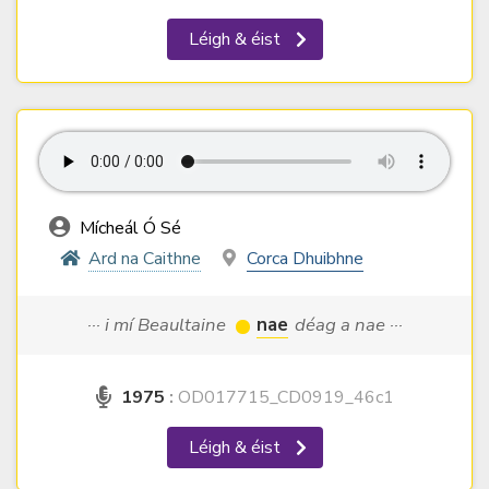
Léigh & éist
Mícheál Ó Sé
Ard na Caithne
Corca Dhuibhne
··· i mí Beaultaine
nae
déag a nae ···
1975
:
OD017715_CD0919_46c1
Léigh & éist