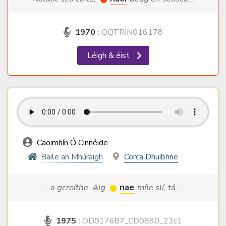
1970
:
QQTRIN016178
Léigh & éist
Caoimhín Ó Cinnéide
Baile an Mhúraigh
Corca Dhuibhne
··· a gcroíthe. Aig
nae
míle slí, tá ···
1975
:
OD017687_CD0890_21c1