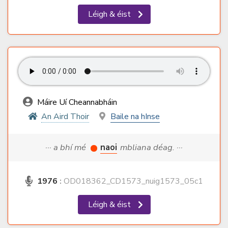
Léigh & éist
Máire Uí Cheannabháin
An Aird Thoir
Baile na hInse
··· a bhí mé
naoi
mbliana déag. ···
1976
:
OD018362_CD1573_nuig1573_05c1
Léigh & éist