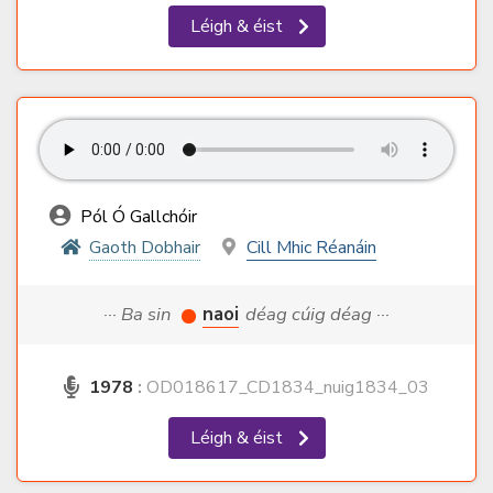
Léigh & éist
Pól Ó Gallchóir
Gaoth Dobhair
Cill Mhic Réanáin
··· Ba sin
naoi
déag cúig déag ···
1978
:
OD018617_CD1834_nuig1834_03
Léigh & éist