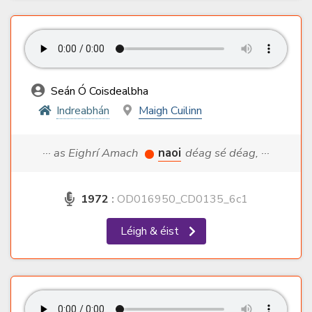
Seán Ó Coisdealbha
Indreabhán
Maigh Cuilinn
··· as Eighrí Amach
naoi
déag sé déag, ···
1972
:
OD016950_CD0135_6c1
Léigh & éist