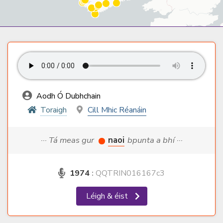
Aodh Ó Dubhchain
Toraigh
Cill Mhic Réanáin
··· Tá meas gur
naoi
bpunta a bhí ···
1974
:
QQTRIN016167c3
Léigh & éist