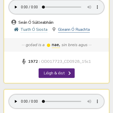
Seán Ó Súilleabháin
Tuath Ó Siosta
Gleann Ó Ruachta
··· gcéad is a
nae,
sin breis agus ···
1972
:
OD017723_CD0928_15c1
Léigh & éist