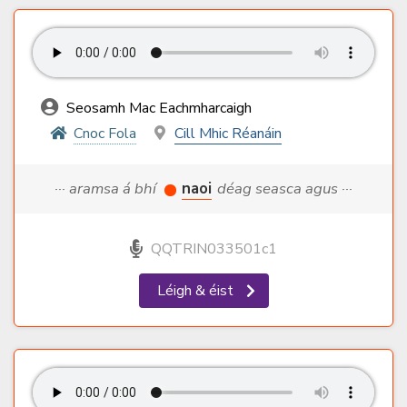
Seosamh Mac Eachmharcaigh
Cnoc Fola
Cill Mhic Réanáin
··· aramsa á bhí
naoi
déag seasca agus ···
QQTRIN033501c1
Léigh & éist