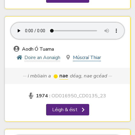
Aodh Ó Tuama
Doire an Aonaigh
Múscraí Thiar
··· i mbliain a
nae
déag, nae gcéad ···
1974
:
OD016950_CD0135_23
Léigh & éist