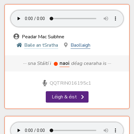
Peadar Mac Suibhne
Baile an tSratha
Baollaigh
··· sna Stáití i
naoi
déag cearaha is ···
QQTRIN016195c1
Léigh & éist