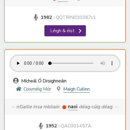
1982
:
QQTRIN030387c1
Léigh & éist
Mícheál Ó Droighneáin
Coisméig Mór
Maigh Cuilinn
··· nGaille insa mbliain
naoi
déag cúig déag. ···
1952
:
QAC001457A