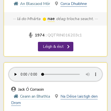
An Blascaod Mór
Corca Dhuibhne
··· lá do Mhárta
nae
déag tríocha seacht. ···
1974
:
QQTRIN016203c1
Léigh & éist
Jack Ó Corraoin
Ceann an Bhathla
Na Déise laistigh den
Drom