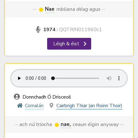
···
Nae
mbliana déag agus ···
1974
:
QQTRIN011960c1
Léigh & éist
Donnchadh Ó Drisceoil
Comalán
Cairbrigh Thiar (an Roinn Thoir)
··· ach nú triocha
nae,
ceaun éigin anyway ···