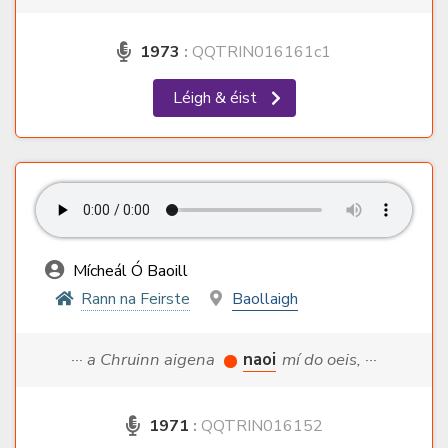
1973
:
QQTRIN016161c1
Léigh & éist
Mícheál Ó Baoill
Rann na Feirste
Baollaigh
··· a Chruinn aigena
naoi
mí do oeis, ···
1971
:
QQTRIN016152