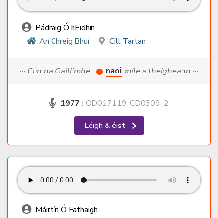
Pádraig Ó hEidhin
An Chreig Bhuí
Cill Tartan
··· Cún na Gaillimhe,
naoi
míle a theigheann ···
1977
:
OD017119_CD0309_2
Léigh & éist
Máirtín Ó Fathaigh