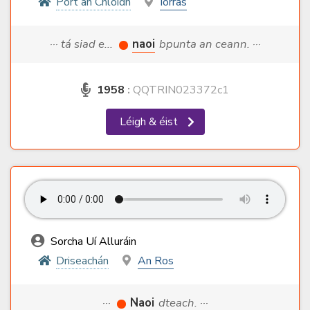
Port an Chlóidh
Iorras
··· tá siad e...
naoi
bpunta an ceann. ···
1958
:
QQTRIN023372c1
Léigh & éist
Sorcha Uí Alluráin
Driseachán
An Ros
···
Naoi
dteach. ···