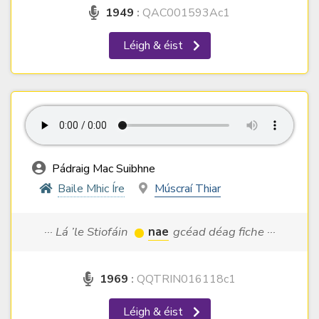
1949
:
QAC001593Ac1
Léigh & éist
Pádraig Mac Suibhne
Baile Mhic Íre
Múscraí Thiar
··· Lá ’le Stiofáin
nae
gcéad déag fiche ···
1969
:
QQTRIN016118c1
Léigh & éist