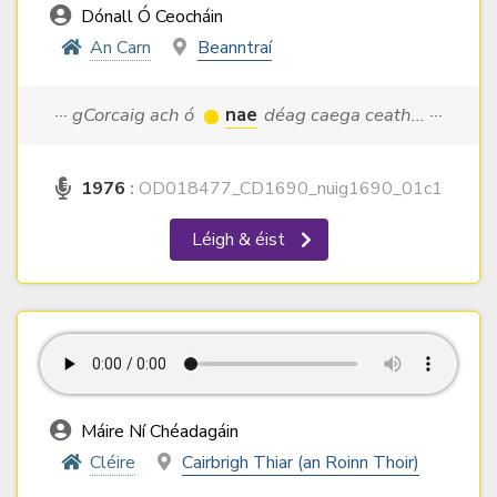
Dónall Ó Ceocháin
An Carn
Beanntraí
··· gCorcaig ach ó
nae
déag caega ceath... ···
1976
:
OD018477_CD1690_nuig1690_01c1
Léigh & éist
Máire Ní Chéadagáin
Cléire
Cairbrigh Thiar (an Roinn Thoir)