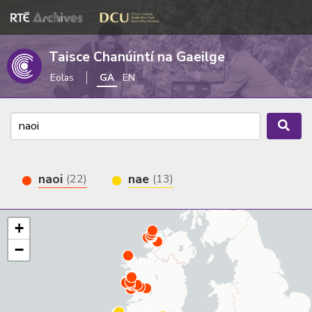
Taisce Chanúintí na Gaeilge
Eolas
GA
EN
naoi
nae
(22)
(13)
+
−