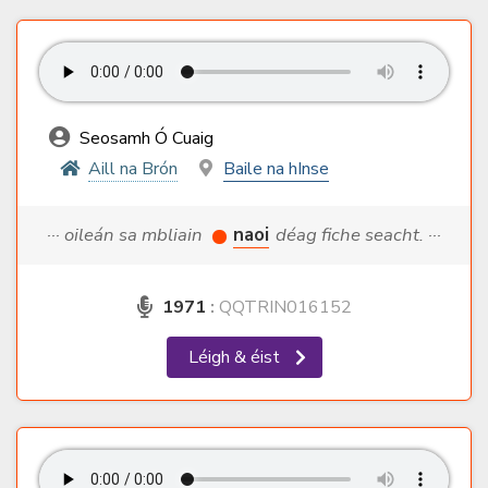
Seosamh Ó Cuaig
Aill na Brón
Baile na hInse
··· oileán sa mbliain
naoi
déag fiche seacht. ···
1971
:
QQTRIN016152
Léigh & éist