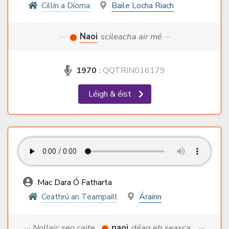
Cillín a Díoma
Baile Locha Riach
···
Naoi
scileacha air mé ···
1970
:
QQTRIN016179
Léigh & éist
Mac Dara Ó Fatharta
Ceathrú an Teampaill
Árainn
··· Nollaic seo caite,
naoi
déag eh seasca... ···