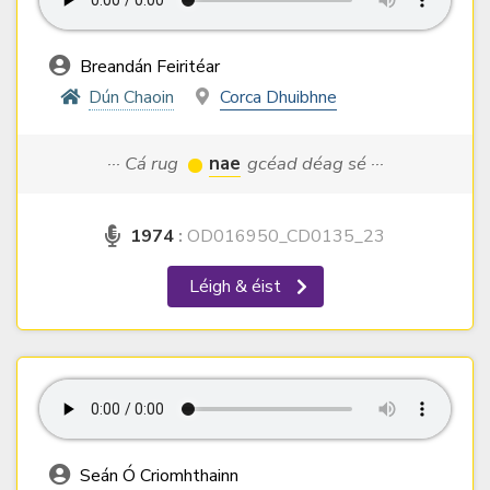
Breandán Feiritéar
Dún Chaoin
Corca Dhuibhne
··· Cá rug
nae
gcéad déag sé ···
1974
:
OD016950_CD0135_23
Léigh & éist
Seán Ó Criomhthainn