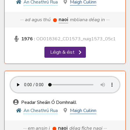
An Cheathrú Rua
Maigh Cuilinn
··· ad agus thú
naoi
mbliana déag in ···
1976
:
OD018362_CD1573_nuig1573_05c1
Léigh & éist
Peadar Sheáin Ó Domhnaill
An Cheathrú Rua
Maigh Cuilinn
··· em ansin i
naoi
déag fiche naoi ···