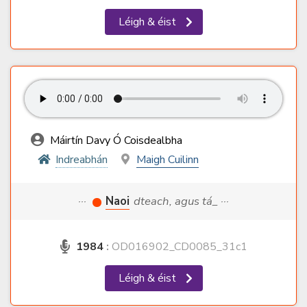
Léigh & éist
Máirtín Davy Ó Coisdealbha
Indreabhán
Maigh Cuilinn
···
Naoi
dteach, agus tá_ ···
1984
:
OD016902_CD0085_31c1
Léigh & éist