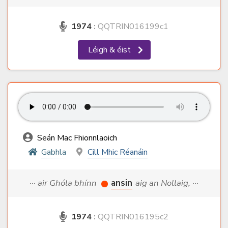
1974
:
QQTRIN016199c1
Léigh & éist
Seán Mac Fhionnlaoich
Gabhla
Cill Mhic Réanáin
··· air Ghóla bhínn
ansin
aig an Nollaig, ···
1974
:
QQTRIN016195c2