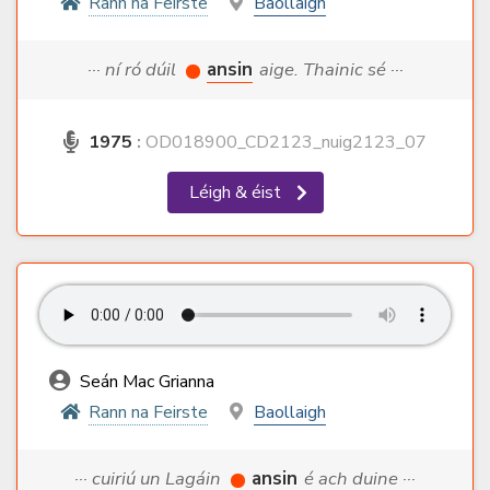
Rann na Feirste
Baollaigh
··· ní ró dúil
ansin
aige. Thainic sé ···
1975
:
OD018900_CD2123_nuig2123_07
Léigh & éist
Seán Mac Grianna
Rann na Feirste
Baollaigh
··· cuiriú un Lagáin
ansin
é ach duine ···