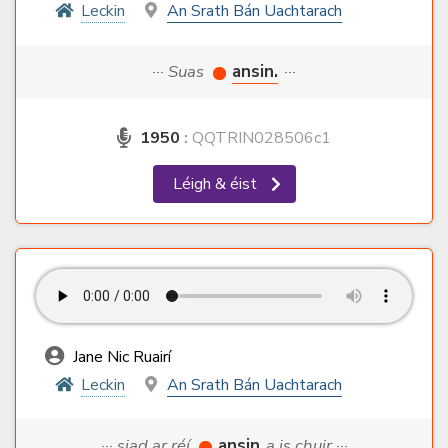
Leckin
An Srath Bán Uachtarach
··· Suas
ansin.
···
1950
:
QQTRIN028506c1
Léigh & éist
Jane Nic Ruairí
Leckin
An Srath Bán Uachtarach
··· siad ar réí
ansin
a is chuir ···