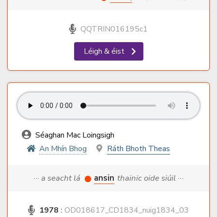
QQTRIN016195c1
Léigh & éist
Séaghan Mac Loingsigh
An Mhín Bhog
Ráth Bhoth Theas
··· a seacht lá
ansin
thainic oide siúil ···
1978
:
OD018617_CD1834_nuig1834_03