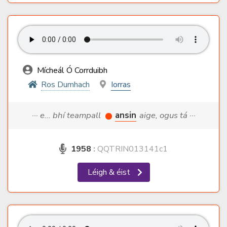
Mícheál Ó Corrduibh
Ros Dumhach
Iorras
··· e... bhí teampall
ansin
aige, ogus tá ···
1958
:
QQTRIN013141c1
Léigh & éist