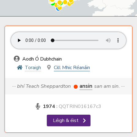
Aodh Ó Dubhchain
Toraigh
Cill Mhic Réanáin
··· bhí Teach Sheppardton
ansin
san am sin. ···
1974
:
QQTRIN016167c3
Léigh & éist