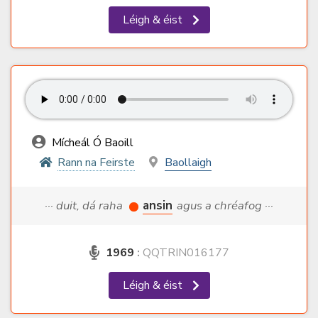
Léigh & éist
Mícheál Ó Baoill
Rann na Feirste
Baollaigh
··· duit, dá raha
ansin
agus a chréafog ···
1969
:
QQTRIN016177
Léigh & éist