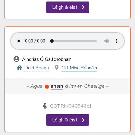
Léigh & éist
Aindrias Ó Gallchobhair
Doirí Beaga
Cill Mhic Réanáin
··· Agus
ansin
d'imí an Ghaeilge ···
QQTRIN040946c1
Léigh & éist