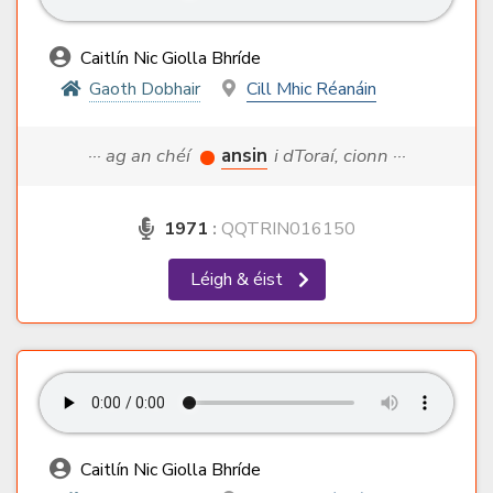
Caitlín Nic Giolla Bhríde
Gaoth Dobhair
Cill Mhic Réanáin
··· ag an chéí
ansin
i dToraí, cionn ···
1971
:
QQTRIN016150
Léigh & éist
Caitlín Nic Giolla Bhríde