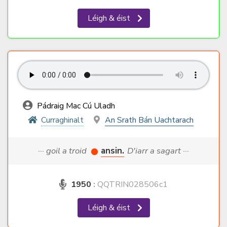
Léigh & éist
Pádraig Mac Cú Uladh
Curraghinalt
An Srath Bán Uachtarach
··· goil a troid
ansin.
D'iarr a sagart ···
1950
:
QQTRIN028506c1
Léigh & éist