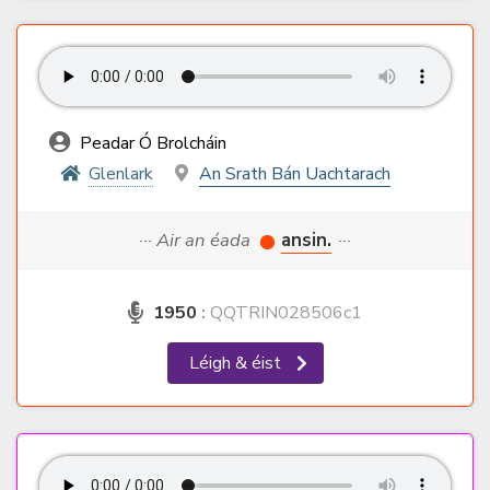
Peadar Ó Brolcháin
Glenlark
An Srath Bán Uachtarach
··· Air an éada
ansin.
···
1950
:
QQTRIN028506c1
Léigh & éist