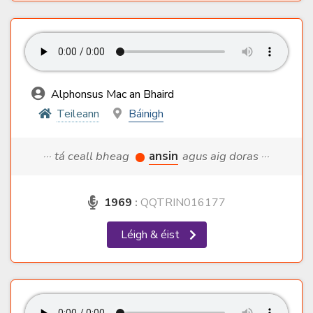
Alphonsus Mac an Bhaird
Teileann
Báinigh
··· tá ceall bheag
ansin
agus aig doras ···
1969
:
QQTRIN016177
Léigh & éist