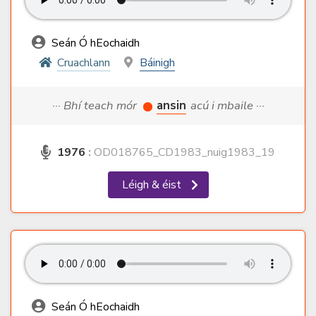
Seán Ó hEochaidh
Cruachlann
Báinigh
··· Bhí teach mór
ansin
acú i mbaile ···
1976
:
OD018765_CD1983_nuig1983_19
Léigh & éist
Seán Ó hEochaidh