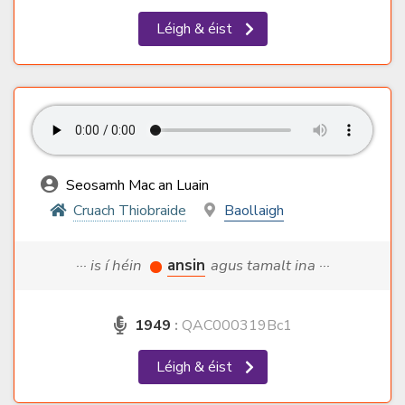
Léigh & éist
Seosamh Mac an Luain
Cruach Thiobraide
Baollaigh
··· is í héin
ansin
agus tamalt ina ···
1949
:
QAC000319Bc1
Léigh & éist