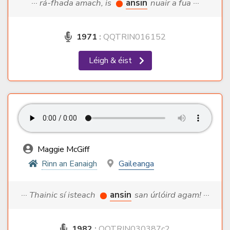
··· rá-fhada amach, is
ansin
nuair a fua ···
1971
:
QQTRIN016152
Léigh & éist
Maggie McGiff
Rinn an Eanaigh
Gaileanga
··· Thainic sí isteach
ansin
san úrlóird agam! ···
1982
:
QQTRIN030387c2