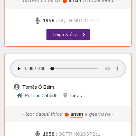
··· na nGall amuích
ansin
a tráláil leófa ···
1958
:
QQTRIN013141c1
Léigh & éist
Tomás Ó Beirn
Port an Chlóidh
Iorras
··· leor daoiní thíos
ansin
a gearrú na ···
1958
:
QQTRIN023372c1