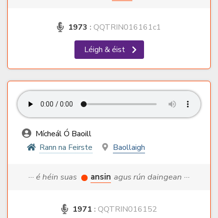
1973
:
QQTRIN016161c1
Léigh & éist
Mícheál Ó Baoill
Rann na Feirste
Baollaigh
··· é héin suas
ansin
agus rún daingean ···
1971
:
QQTRIN016152