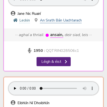
Jane Nic Ruairí
Leckin
An Srath Bán Uachtarach
··· aghaí a thriail
ansain,
deir siad, leis ···
1950
:
QQTRIN028506c1
Léigh & éist
Eibhlín Ní Dhoibhlín