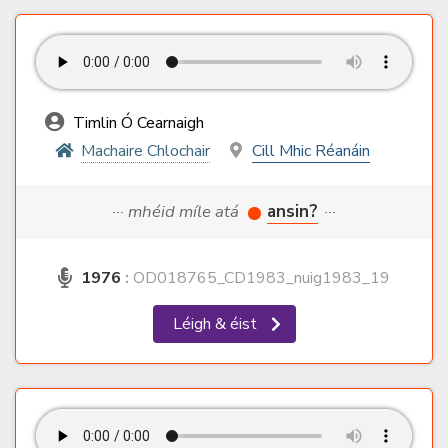
Timlin Ó Cearnaigh
Machaire Chlochair
Cill Mhic Réanáin
··· mhéid míle atá
ansin?
···
1976
:
OD018765_CD1983_nuig1983_19
Léigh & éist