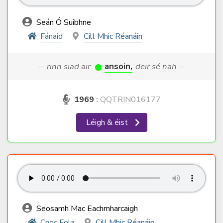
Seán Ó Suibhne
Fánaid
Cill Mhic Réanáin
··· rinn siad air
ansoin,
deir sé nah ···
1969
:
QQTRIN016177
Léigh & éist
Seosamh Mac Eachmharcaigh
Cnoc Fola
Cill Mhic Réanáin