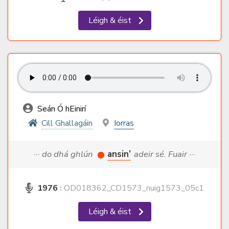
Léigh & éist
Seán Ó hEinirí
Cill Ghallagáin
Iorras
··· do dhá ghlún
ansin’
adeir sé. Fuair ···
1976
:
OD018362_CD1573_nuig1573_05c1
Léigh & éist