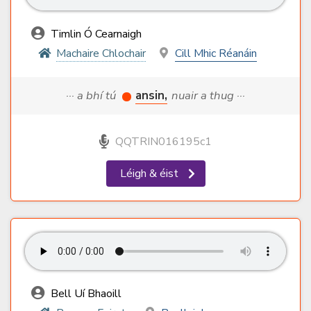
Timlin Ó Cearnaigh
Machaire Chlochair
Cill Mhic Réanáin
··· a bhí tú
ansin,
nuair a thug ···
QQTRIN016195c1
Léigh & éist
Bell Uí Bhaoill