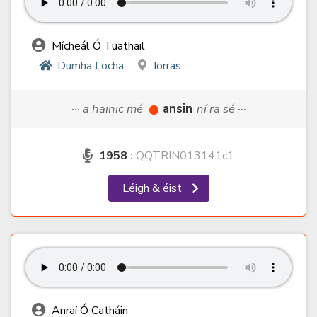
Mícheál Ó Tuathail
Dumha Locha
Iorras
··· a hainic mé
ansin
ní ra sé ···
1958
:
QQTRIN013141c1
Léigh & éist
Anraí Ó Catháin