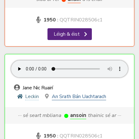
1950
:
QQTRIN028506c1
Léigh & éist
Jane Nic Ruairí
Leckin
An Srath Bán Uachtarach
··· sé seart mbliana
ansoin
thainic sé ar ···
1950
:
QQTRIN028506c1