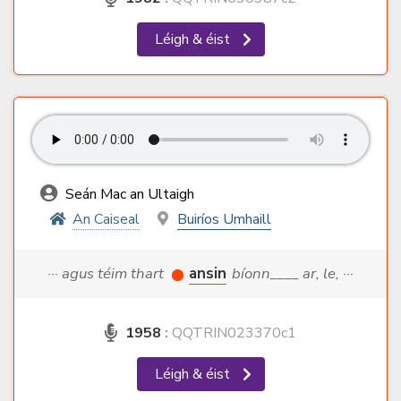
Léigh & éist
Seán Mac an Ultaigh
An Caiseal
Buiríos Umhaill
··· agus téim thart
ansin
bíonn____ ar, le, ···
1958
:
QQTRIN023370c1
Léigh & éist