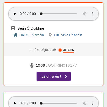
Seán Ó Duibhne
Baile Thiarnáin
Cill Mhic Réanáin
··· síos éigint air
ansin.
···
1969
:
QQTRIN016177
Léigh & éist