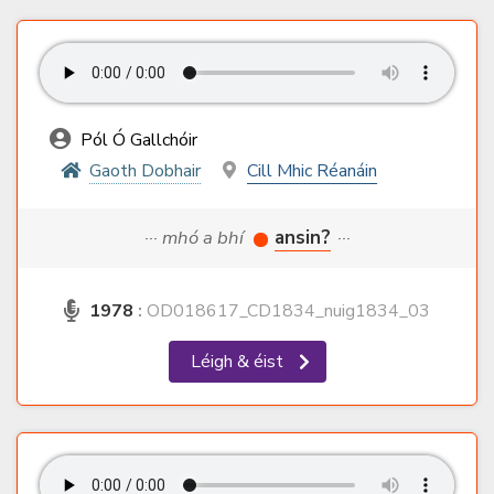
Pól Ó Gallchóir
Gaoth Dobhair
Cill Mhic Réanáin
··· mhó a bhí
ansin?
···
1978
:
OD018617_CD1834_nuig1834_03
Léigh & éist