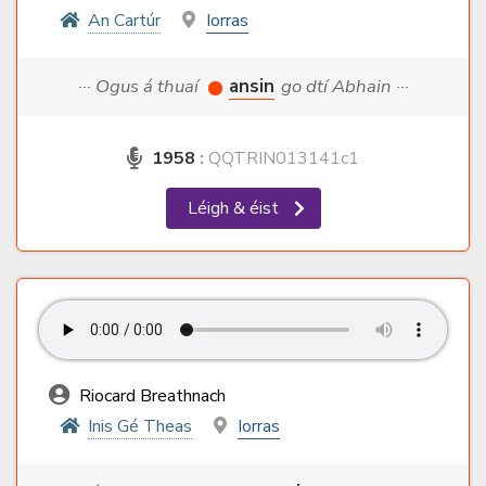
An Cartúr
Iorras
··· Ogus á thuaí
ansin
go dtí Abhain ···
1958
:
QQTRIN013141c1
Léigh & éist
Riocard Breathnach
Inis Gé Theas
Iorras