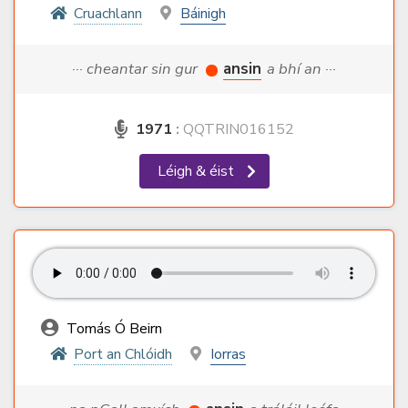
Cruachlann
Báinigh
··· cheantar sin gur
ansin
a bhí an ···
1971
:
QQTRIN016152
Léigh & éist
Tomás Ó Beirn
Port an Chlóidh
Iorras