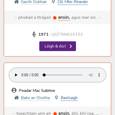
Gaoth Dobhair
Cill Mhic Réanáin
··· phobail a thógail
ansin,
agus mar sin, ···
1971
:
QQTRIN016153
Léigh & éist
Peadar Mac Suibhne
Baile an tSratha
Baollaigh
··· tseachtain unn ah
ansin,
bhí, bhí cea__, ···