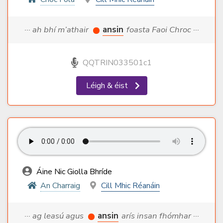
··· ah bhí m’athair
ansin
foasta Faoi Chroc ···
QQTRIN033501c1
Léigh & éist
Áine Nic Giolla Bhríde
An Charraig
Cill Mhic Réanáin
··· ag leasú agus
ansin
arís insan fhómhar ···