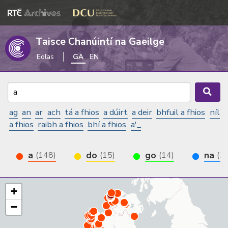
Taisce Chanúintí na Gaeilge
Eolas
GA
EN
ag
an
ar
ach
tá a fhios
a dúirt
a deir
bhfuil a fhios
níl
a fhios
raibh a fhios
bhí a fhios
a'_
a
do
go
na
(148)
(15)
(14)
(2)
+
−