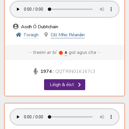
Aodh Ó Dubhchain
Toraigh
Cill Mhic Réanáin
··· traein ar bí
a
gol agus cha ···
1974
:
QQTRIN016167c3
Léigh & éist