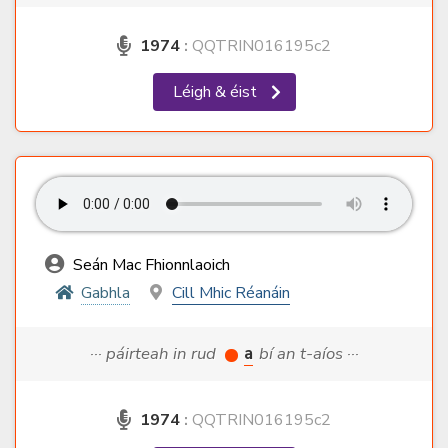
1974
:
QQTRIN016195c2
Léigh & éist
Seán Mac Fhionnlaoich
Gabhla
Cill Mhic Réanáin
··· páirteah in rud
a
bí an t-aíos ···
1974
:
QQTRIN016195c2