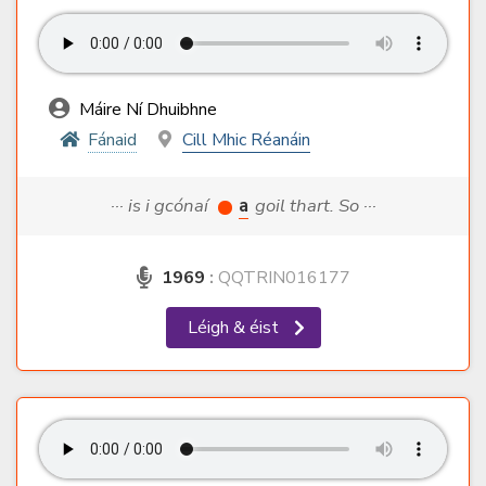
Máire Ní Dhuibhne
Fánaid
Cill Mhic Réanáin
··· is i gcónaí
a
goil thart. So ···
1969
:
QQTRIN016177
Léigh & éist