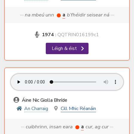
··· na mbeú unn
a
b’fhéidir seisear ná ···
1974
:
QQTRIN016199c1
Léigh & éist
Áine Nic Giolla Bhríde
An Charraig
Cill Mhic Réanáin
··· cuibhrinn, insan eara
a
cur, ag cur ···