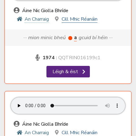
Áine Nic Giolla Bhríde
An Charraig
Cill Mhic Réanáin
··· mion minic bheú
a
gcuid bí héin ···
1974
:
QQTRIN016199c1
Léigh & éist
Áine Nic Giolla Bhríde
An Charraig
Cill Mhic Réanáin