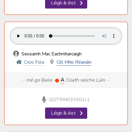
Léigh & éist
Seosamh Mac Eachmharcaigh
Cnoc Fola
Cill Mhic Réanáin
··· mé go Baile
A
Cliath oeiche Lúin ···
QQTRIN033501c1
Léigh & éist