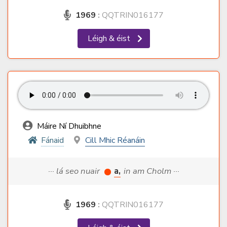
1969
:
QQTRIN016177
Léigh & éist
Máire Ní Dhuibhne
Fánaid
Cill Mhic Réanáin
··· lá seo nuair
a,
in am Cholm ···
1969
:
QQTRIN016177