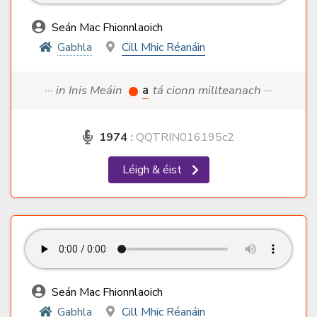
Seán Mac Fhionnlaoich
Gabhla
Cill Mhic Réanáin
··· in Inis Meáin
a
tá cionn millteanach ···
1974
:
QQTRIN016195c2
Léigh & éist
Seán Mac Fhionnlaoich
Gabhla
Cill Mhic Réanáin