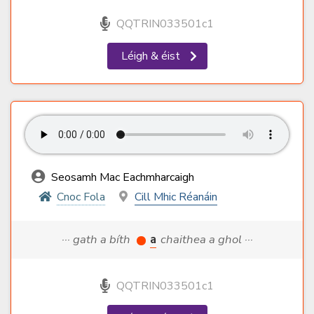
QQTRIN033501c1
Léigh & éist
Seosamh Mac Eachmharcaigh
Cnoc Fola
Cill Mhic Réanáin
··· gath a bíth
a
chaithea a ghol ···
QQTRIN033501c1