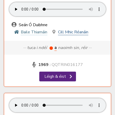
Seán Ó Duibhne
Baile Thiarnáin
Cill Mhic Réanáin
··· tuca i ndéí
a
naoimh sin, réir ···
1969
:
QQTRIN016177
Léigh & éist