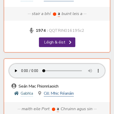
··· stair a bhí
a
buint leis a ···
1974
:
QQTRIN016195c2
Léigh & éist
Seán Mac Fhionnlaoich
Gabhla
Cill Mhic Réanáin
··· maith eile Port
a
Chruinn agus sin ···