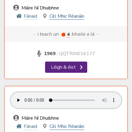
Máire Ní Dhuibhne
Fánaid
Cill Mhic Réanáin
··· i teach un
a
bhaile a lá ···
1969
:
QQTRIN016177
Léigh & éist
Máire Ní Dhuibhne
Fánaid
Cill Mhic Réanáin