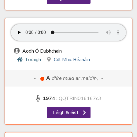
Aodh Ó Dubhchain
Toraigh
Cill Mhic Réanáin
···
A
d'íre muid ar maidín, ···
1974
:
QQTRIN016167c3
Léigh & éist