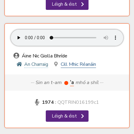
Léigh & éist
Áine Nic Giolla Bhríde
An Charraig
Cill Mhic Réanáin
··· Sin an t-am
’a
mhó a shíl ···
1974
:
QQTRIN016199c1
Léigh & éist