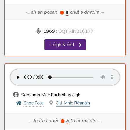
··· eh an pocan
a
chúl a dhroim ···
1969
:
QQTRIN016177
Léigh & éist
Seosamh Mac Eachmharcaigh
Cnoc Fola
Cill Mhic Réanáin
··· leath i ndéí
a
trí ar maidín ···