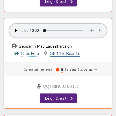
Léigh & éist
Seosamh Mac Eachmharcaigh
Cnoc Fola
Cill Mhic Réanáin
··· bhealah ar aist,
a
tarraint síos ar ···
QQTRIN033501c1
Léigh & éist