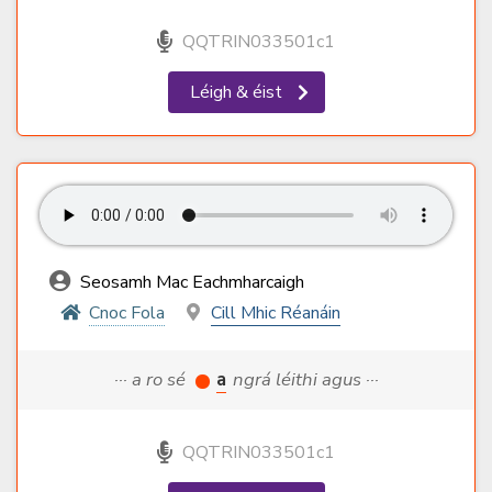
QQTRIN033501c1
Léigh & éist
Seosamh Mac Eachmharcaigh
Cnoc Fola
Cill Mhic Réanáin
··· a ro sé
a
ngrá léithi agus ···
QQTRIN033501c1