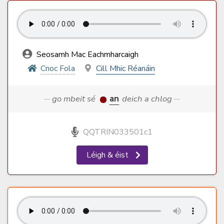
Seosamh Mac Eachmharcaigh
Cnoc Fola
Cill Mhic Réanáin
··· go mbeit sé
an
deich a chlog ···
QQTRIN033501c1
Léigh & éist