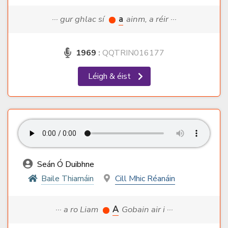
··· gur ghlac sí
a
ainm, a réir ···
1969
:
QQTRIN016177
Léigh & éist
Seán Ó Duibhne
Baile Thiarnáin
Cill Mhic Réanáin
··· a ro Liam
A
Gobain air i ···