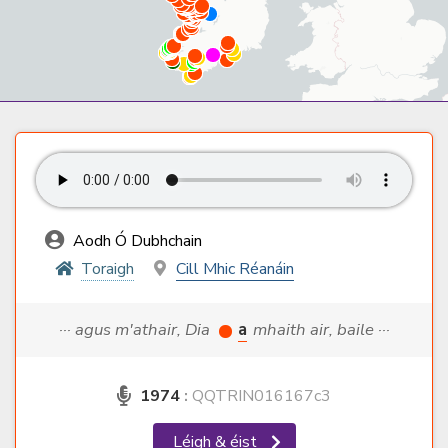
Aodh Ó Dubhchain
Toraigh
Cill Mhic Réanáin
··· agus m'athair, Dia
a
mhaith air, baile ···
1974
:
QQTRIN016167c3
Léigh & éist