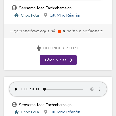
Seosamh Mac Eachmharcaigh
Cnoc Fola
Cill Mhic Réanáin
··· geibhneórart agus níl
a
phínn a ndéanhait ···
QQTRIN033501c1
Léigh & éist
Seosamh Mac Eachmharcaigh
Cnoc Fola
Cill Mhic Réanáin