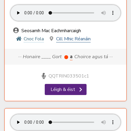
Seosamh Mac Eachmharcaigh
Cnoc Fola
Cill Mhic Réanáin
··· Honaire ____ Gort
a
Choirce agus tá ···
QQTRIN033501c1
Léigh & éist