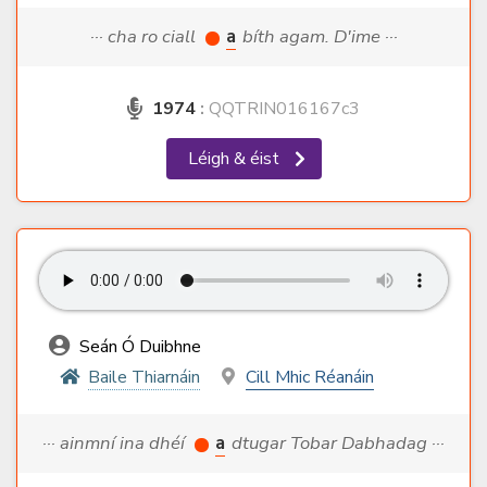
··· cha ro ciall
a
bíth agam. D'ime ···
1974
:
QQTRIN016167c3
Léigh & éist
Seán Ó Duibhne
Baile Thiarnáin
Cill Mhic Réanáin
··· ainmní ina dhéí
a
dtugar Tobar Dabhadag ···