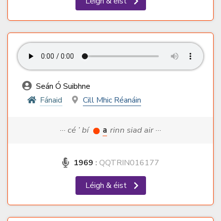
Léigh & éist
Seán Ó Suibhne
Fánaid
Cill Mhic Réanáin
··· cé ’ bí
a
rinn siad air ···
1969
:
QQTRIN016177
Léigh & éist