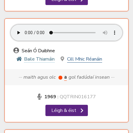
Seán Ó Duibhne
Baile Thiarnáin
Cill Mhic Réanáin
··· maith agus olc
a
gol fadúdaí insean ···
1969
:
QQTRIN016177
Léigh & éist