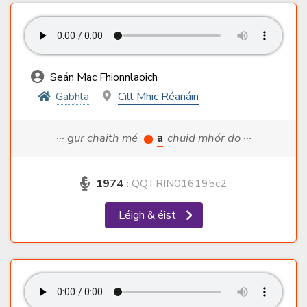
Seán Mac Fhionnlaoich
Gabhla
Cill Mhic Réanáin
··· gur chaith mé
a
chuid mhór do ···
1974
:
QQTRIN016195c2
Léigh & éist