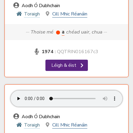
Aodh Ó Dubhchain
Toraigh
Cill Mhic Réanáin
··· Thoise mé
a
chéad uair, chua ···
1974
:
QQTRIN016167c3
Léigh & éist
Aodh Ó Dubhchain
Toraigh
Cill Mhic Réanáin