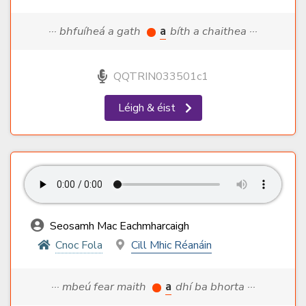
··· bhfuíheá a gath
a
bíth a chaithea ···
QQTRIN033501c1
Léigh & éist
Seosamh Mac Eachmharcaigh
Cnoc Fola
Cill Mhic Réanáin
··· mbeú fear maith
a
dhí ba bhorta ···