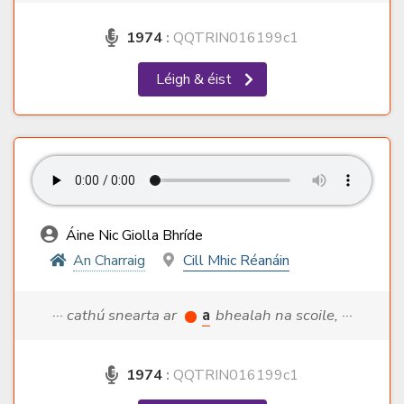
1974
:
QQTRIN016199c1
Léigh & éist
Áine Nic Giolla Bhríde
An Charraig
Cill Mhic Réanáin
··· cathú snearta ar
a
bhealah na scoile, ···
1974
:
QQTRIN016199c1