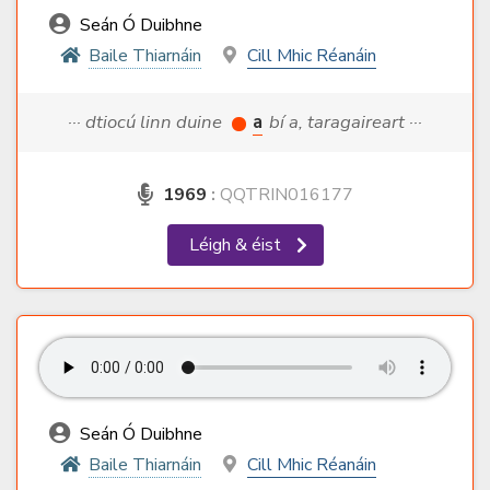
Seán Ó Duibhne
Baile Thiarnáin
Cill Mhic Réanáin
··· dtiocú linn duine
a
bí a, taragaireart ···
1969
:
QQTRIN016177
Léigh & éist
Seán Ó Duibhne
Baile Thiarnáin
Cill Mhic Réanáin