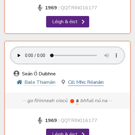
1969
:
QQTRIN016177
Léigh & éist
Seán Ó Duibhne
Baile Thiarnáin
Cill Mhic Réanáin
··· go fírinneah ciocú
a
bhfuil nú na ···
1969
:
QQTRIN016177
Léigh & éist